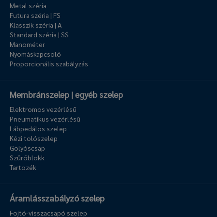
Metal széria
Futura széria | FS
Klasszik széria | A
Standard széria | SS
Manométer
Nyomáskapcsoló
Proporcionális szabályzás
Membránszelep | egyéb szelep
Elektromos vezérlésű
Pneumatikus vezérlésű
Lábpedálos szelep
Kézi tolószelep
Golyóscsap
Szűrőblokk
Tartozék
Áramlásszabályzó szelep
Fojtó-visszacsapó szelep