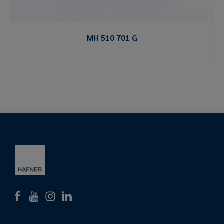
MH 510 701 G