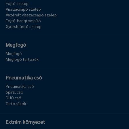
Fojtó szelep
Visszacsapó szelep
Vezérelt visszacsapó szelep
Fojtó-hangtompító
Gyorsleürítő szelep
Megfogó
Megfogó
Megfogó tartozék
Pneumatika cső
Pneumatika cső
Spirál cső
DUO cső
Tartozékok
Extrém környezet