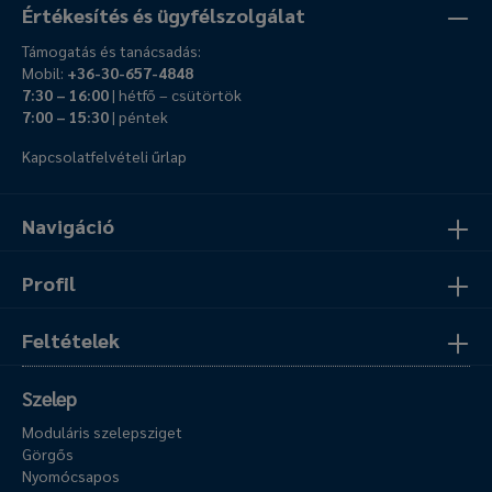
Értékesítés és ügyfélszolgálat
Támogatás és tanácsadás:
Mobil:
+36-30-657-4848
7:30 – 16:00
| hétfő – csütörtök
7:00 – 15:30
| péntek
Kapcsolatfelvételi űrlap
Navigáció
Profil
Feltételek
Szelep
Moduláris szelepsziget
Görgős
Nyomócsapos