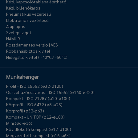
Kézi, kapcsolótáblába építhető
Kézi, billenőkaros
Pneumatikus vezérlésű
Elektromos vezérlésű
Alaplapos
Szelepsziget
NAMUR
Rozsdamentes verzió | VES
Robbanásbiztos kivitel
Hidegálló kivitel ( -40°C / -50°C)
Munkahenger
Profil - ISO 15552 (ø32-ø125)
Összehúzócsavaros - ISO 15552 (ø160-ø320)
Kompakt - ISO 21287 (ø20-ø100)
Körprofil - ISO 6432 (ø8-ø25)
Körprofil (ø32-ø63)
Kompakt - UNITOP (ø12-ø100)
Mini (ø6-ø16)
Rövidlöketű kompakt (ø12-ø100)
Megvezetett kompakt (ø16-ø63)