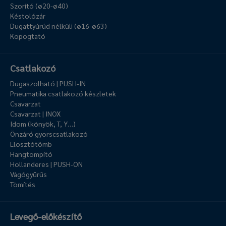
Szorító (ø20-ø40)
Késtolózár
Dugattyúrúd nélküli (ø16-ø63)
Kopogtató
Csatlakozó
Dugaszolható | PUSH-IN
Pneumatika csatlakozó készletek
Csavarzat
Csavarzat | INOX
Idom (könyök, T, Y…)
Önzáró gyorscsatlakozó
Elosztótömb
Hangtompító
Hollanderes | PUSH-ON
Vágógyűrűs
Tömítés
Levegő-előkészítő