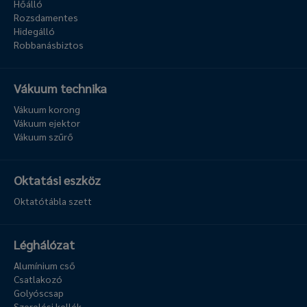
Hőálló
Rozsdamentes
Hidegálló
Robbanásbiztos
Vákuum technika
Vákuum korong
Vákuum ejektor
Vákuum szűrő
Oktatási eszköz
Oktatótábla szett
Léghálózat
Alumínium cső
Csatlakozó
Golyóscsap
Szerelési kellék