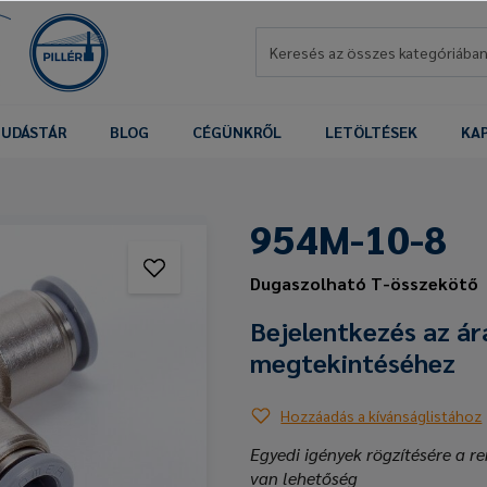
UDÁSTÁR
BLOG
CÉGÜNKRŐL
LETÖLTÉSEK
KA
954M-10-8
Dugaszolható T-összekötő
Bejelentkezés az ár
megtekintéséhez
Hozzáadás a kívánságlistához
Egyedi igények rögzítésére a re
van lehetőség