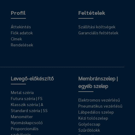
Profil
Feltételek
Áttekintés
Szállítási költségek
Fiók adatok
Garanciális feltételek
Címek
Rendelések
Levegő-előkészítő
Membránszelep |
egyéb szelep
Metal széria
Futura széria | FS
Elektromos vezérlésű
Klasszik széria | A
Pneumatikus vezérlésű
Standard széria | SS
Lábpedálos szelep
Manométer
Kézi tolószelep
Nyomáskapcsoló
Golyóscsap
Proporcionális
Szűrőblokk
szabályzás