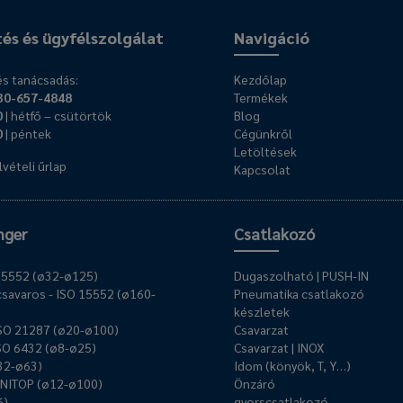
tés és ügyfélszolgálat
Navigáció
s tanácsadás:
Kezdőlap
30-657-4848
Termékek
0
| hétfő – csütörtök
Blog
0
| péntek
Cégünkről
Letöltések
vételi űrlap
Kapcsolat
nger
Csatlakozó
O 15552 (ø32-ø125)
Dugaszolható | PUSH-IN
savaros - ISO 15552 (ø160-
Pneumatika csatlakozó
készletek
ISO 21287 (ø20-ø100)
Csavarzat
ISO 6432 (ø8-ø25)
Csavarzat | INOX
ø32-ø63)
Idom (könyök, T, Y…)
UNITOP (ø12-ø100)
Önzáró
6)
gyorscsatlakozó