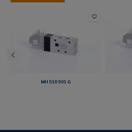
MH 510 501 G