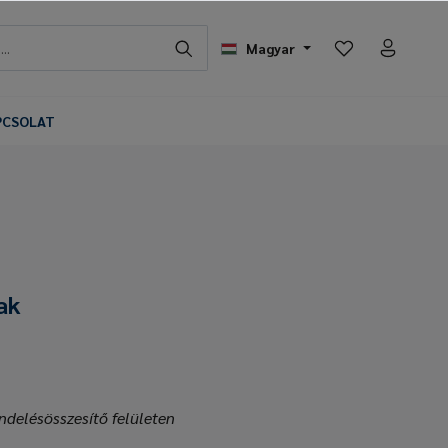
Magyar
PCSOLAT
ak
ndelésösszesítő felületen