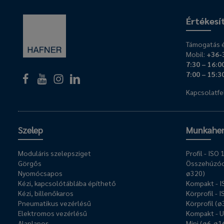
Értékesí
Támogatás é
Mobil:
+36-
7:30 – 16:0
7:00 – 15:3
Kapcsolatfel
Szelep
Munkahe
Moduláris szelepsziget
Profil - IS
Görgős
Összehúzóc
Nyomócsapos
ø320)
Kézi, kapcsolótáblába építhető
Kompakt - 
Kézi, billenőkaros
Körprofil - 
Pneumatikus vezérlésű
Körprofil (
Elektromos vezérlésű
Kompakt - 
Alaplapos
Mini (ø6-ø1