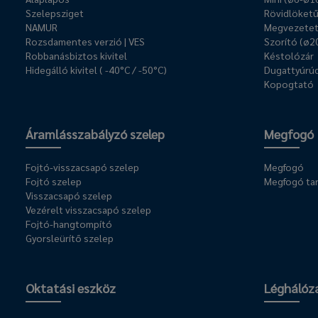
Szelepsziget
Rövidlöket
NAMUR
Megvezetet
Rozsdamentes verzió | VES
Szorító (ø2
Robbanásbiztos kivitel
Késtolózár
Hidegálló kivitel ( -40°C / -50°C)
Dugattyúrúd
Kopogtató
Áramlásszabályzó szelep
Megfogó
Fojtó-visszacsapó szelep
Megfogó
Fojtó szelep
Megfogó ta
Visszacsapó szelep
Vezérelt visszacsapó szelep
Fojtó-hangtompító
Gyorsleürítő szelep
Oktatási eszköz
Léghálóz