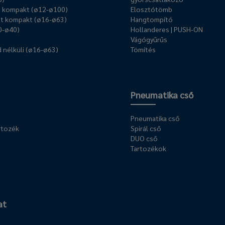
ű kompakt (ø12-ø100)
Elosztótömb
t kompakt (ø16-ø63)
Hangtompító
0-ø40)
Hollanderes | PUSH-ON
Vágógyűrűs
 nélküli (ø16-ø63)
Tömítés
Pneumatika cső
Pneumatika cső
rtozék
Spirál cső
DUO cső
Tartozékok
at