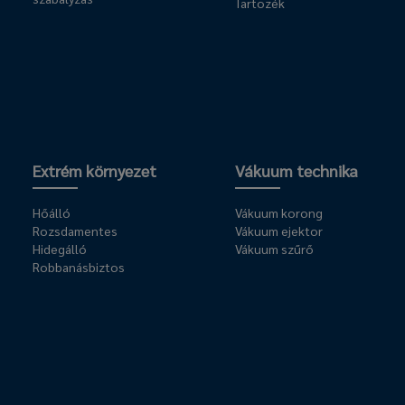
Tartozék
Extrém környezet
Vákuum technika
Hőálló
Vákuum korong
Rozsdamentes
Vákuum ejektor
Hidegálló
Vákuum szűrő
Robbanásbiztos