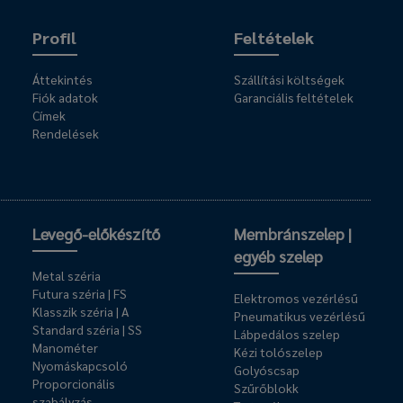
Profil
Feltételek
Áttekintés
Szállítási költségek
Fiók adatok
Garanciális feltételek
Címek
Rendelések
Levegő-előkészítő
Membránszelep |
egyéb szelep
Metal széria
Futura széria | FS
Elektromos vezérlésű
Klasszik széria | A
Pneumatikus vezérlésű
Standard széria | SS
Lábpedálos szelep
Manométer
Kézi tolószelep
Nyomáskapcsoló
Golyóscsap
Proporcionális
Szűrőblokk
szabályzás