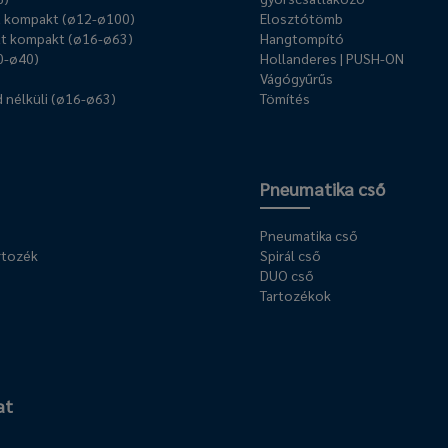
ű kompakt (ø12-ø100)
Elosztótömb
t kompakt (ø16-ø63)
Hangtompító
0-ø40)
Hollanderes | PUSH-ON
Vágógyűrűs
 nélküli (ø16-ø63)
Tömítés
Pneumatika cső
Pneumatika cső
rtozék
Spirál cső
DUO cső
Tartozékok
at