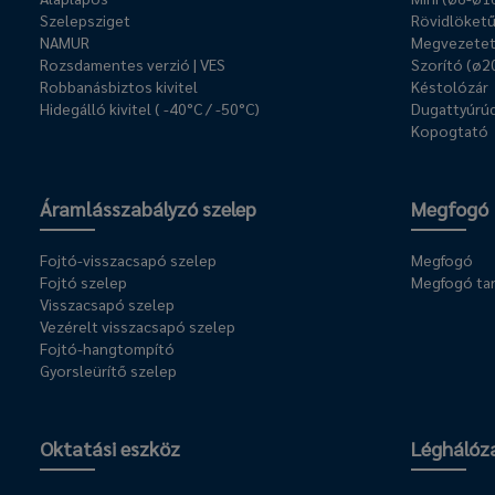
Szelepsziget
Rövidlöket
NAMUR
Megvezetet
Rozsdamentes verzió | VES
Szorító (ø2
Robbanásbiztos kivitel
Késtolózár
Hidegálló kivitel ( -40°C / -50°C)
Dugattyúrúd
Kopogtató
Áramlásszabályzó szelep
Megfogó
Fojtó-visszacsapó szelep
Megfogó
Fojtó szelep
Megfogó ta
Visszacsapó szelep
Vezérelt visszacsapó szelep
Fojtó-hangtompító
Gyorsleürítő szelep
Oktatási eszköz
Léghálóz