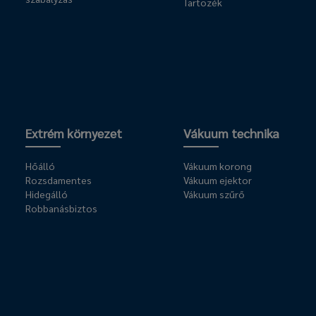
Tartozék
Extrém környezet
Vákuum technika
Hőálló
Vákuum korong
Rozsdamentes
Vákuum ejektor
Hidegálló
Vákuum szűrő
Robbanásbiztos