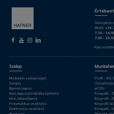
Értékesí
Támogatás é
Mobil:
+36-
7:30 – 16:0
7:00 – 15:3
Kapcsolatfel
Szelep
Munkahe
Moduláris szelepsziget
Profil - IS
Görgős
Összehúzóc
Nyomócsapos
ø320)
Kézi, kapcsolótáblába építhető
Kompakt - 
Kézi, billenőkaros
Körprofil - 
Pneumatikus vezérlésű
Körprofil (
Elektromos vezérlésű
Kompakt - 
Alaplapos
Mini (ø6-ø1