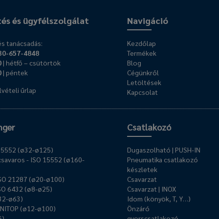
tés és ügyfélszolgálat
Navigáció
s tanácsadás:
Kezdőlap
30-657-4848
Termékek
0
| hétfő – csütörtök
Blog
0
| péntek
Cégünkről
Letöltések
vételi űrlap
Kapcsolat
nger
Csatlakozó
O 15552 (ø32-ø125)
Dugaszolható | PUSH-IN
savaros - ISO 15552 (ø160-
Pneumatika csatlakozó
készletek
ISO 21287 (ø20-ø100)
Csavarzat
ISO 6432 (ø8-ø25)
Csavarzat | INOX
ø32-ø63)
Idom (könyök, T, Y…)
UNITOP (ø12-ø100)
Önzáró
6)
gyorscsatlakozó