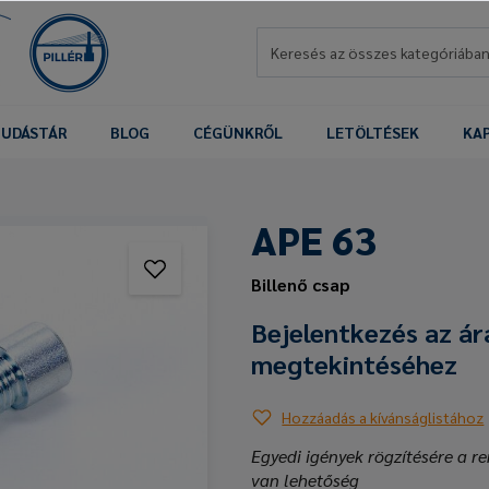
UDÁSTÁR
BLOG
CÉGÜNKRŐL
LETÖLTÉSEK
KA
APE 63
Billenő csap
Bejelentkezés az ár
megtekintéséhez
Hozzáadás a kívánságlistához
Egyedi igények rögzítésére a re
van lehetőség