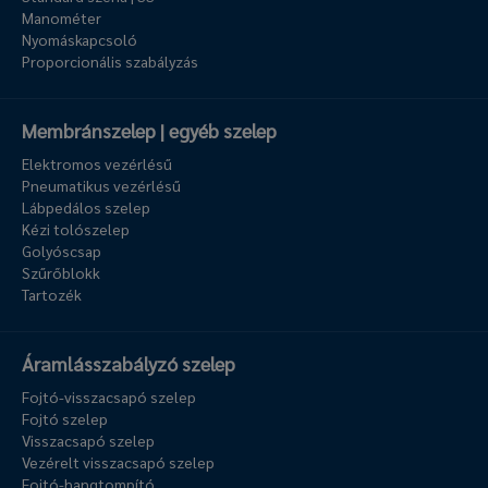
Manométer
Nyomáskapcsoló
Proporcionális szabályzás
Membránszelep | egyéb szelep
Elektromos vezérlésű
Pneumatikus vezérlésű
Lábpedálos szelep
Kézi tolószelep
Golyóscsap
Szűrőblokk
Tartozék
Áramlásszabályzó szelep
Fojtó-visszacsapó szelep
Fojtó szelep
Visszacsapó szelep
Vezérelt visszacsapó szelep
Fojtó-hangtompító