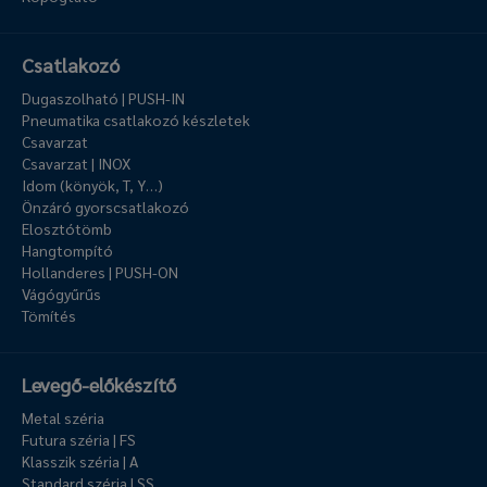
Csatlakozó
Dugaszolható | PUSH-IN
Pneumatika csatlakozó készletek
Csavarzat
Csavarzat | INOX
Idom (könyök, T, Y…)
Önzáró gyorscsatlakozó
Elosztótömb
Hangtompító
Hollanderes | PUSH-ON
Vágógyűrűs
Tömítés
Levegő-előkészítő
Metal széria
Futura széria | FS
Klasszik széria | A
Standard széria | SS