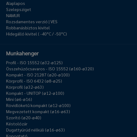
Alaplapos
Szelepsziget
NAMUR
Rozsdamentes verzió | VES
Robbanásbiztos kivitel
Hidegálló kivitel ( -40°C / -50°C)
Munkahenger
Profil - ISO 15552 (ø32-ø125)
Összehúzócsavaros - ISO 15552 (ø160-ø320)
Kompakt - ISO 21287 (ø20-ø100)
Körprofil - ISO 6432 (ø8-ø25)
Körprofil (ø32-ø63)
Kompakt - UNITOP (ø12-ø100)
Mini (ø6-ø16)
Rövidlöketű kompakt (ø12-ø100)
Megvezetett kompakt (ø16-ø63)
Szorító (ø20-ø40)
Késtolózár
Dugattyúrúd nélküli (ø16-ø63)
Kopogtató