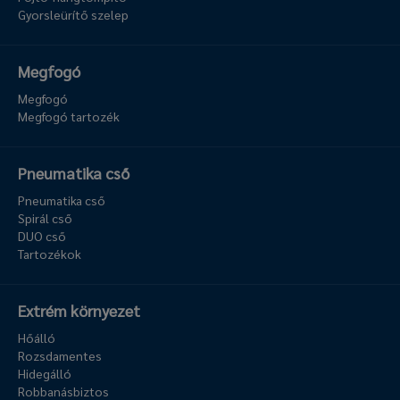
Gyorsleürítő szelep
Megfogó
Megfogó
Megfogó tartozék
Pneumatika cső
Pneumatika cső
Spirál cső
DUO cső
Tartozékok
Extrém környezet
Hőálló
Rozsdamentes
Hidegálló
Robbanásbiztos