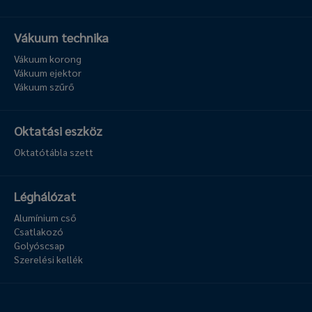
Vákuum technika
Vákuum korong
Vákuum ejektor
Vákuum szűrő
Oktatási eszköz
Oktatótábla szett
Léghálózat
Alumínium cső
Csatlakozó
Golyóscsap
Szerelési kellék