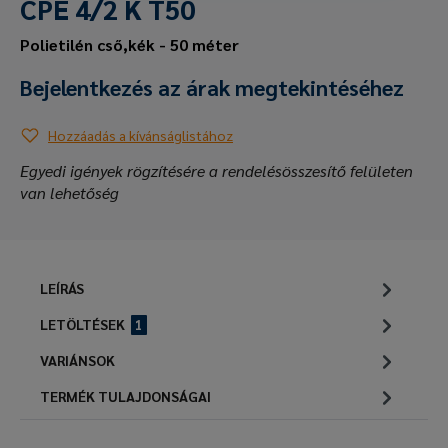
CPE 4/2 K T50
Polietilén cső,kék - 50 méter
Bejelentkezés az árak megtekintéséhez
Hozzáadás a kívánságlistához
Egyedi igények rögzítésére a rendelésösszesítő felületen
van lehetőség
LEÍRÁS
LETÖLTÉSEK
1
VARIÁNSOK
TERMÉK TULAJDONSÁGAI