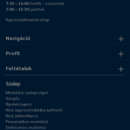
7:30 – 16:00
| hétfő – csütörtök
7:00 – 15:30
| péntek
Kapcsolatfelvételi űrlap
Navigáció
Profil
Feltételek
Szelep
Moduláris szelepsziget
Görgős
Nyomócsapos
Kézi, kapcsolótáblába építhető
Kézi, billenőkaros
Pneumatikus vezérlésű
Elektromos vezérlésű