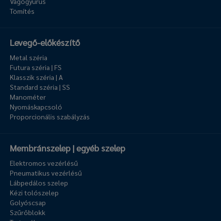
Vágógyűrűs
Tömítés
Levegő-előkészítő
Metal széria
Futura széria | FS
Klasszik széria | A
Standard széria | SS
Manométer
Nyomáskapcsoló
Proporcionális szabályzás
Membránszelep | egyéb szelep
Elektromos vezérlésű
Pneumatikus vezérlésű
Lábpedálos szelep
Kézi tolószelep
Golyóscsap
Szűrőblokk