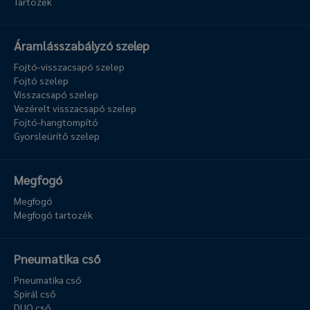
Tartozék
Áramlásszabályzó szelep
Fojtó-visszacsapó szelep
Fojtó szelep
Visszacsapó szelep
Vezérelt visszacsapó szelep
Fojtó-hangtompító
Gyorsleürítő szelep
Megfogó
Megfogó
Megfogó tartozék
Pneumatika cső
Pneumatika cső
Spirál cső
DUO cső