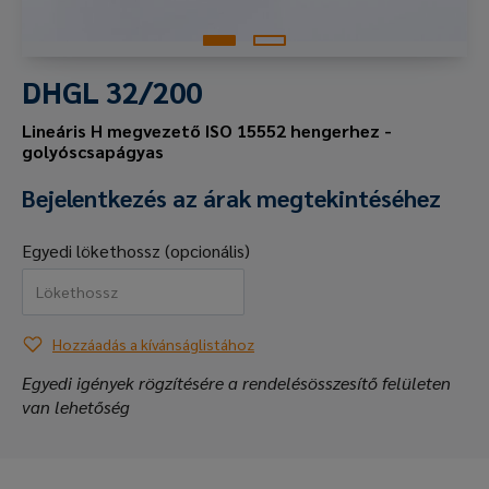
DHGL 32/200
Lineáris H megvezető ISO 15552 hengerhez -
golyóscsapágyas
Bejelentkezés az árak megtekintéséhez
Egyedi lökethossz (opcionális)
Hozzáadás a kívánságlistához
Egyedi igények rögzítésére a rendelésösszesítő felületen
van lehetőség