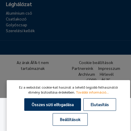
Léghálózat
Alumínium cső
Csatlakozó
Golyóscsap
Szerelési kellék
Az árak ÁFA-t nem
Cookie beállítások
tartalmaznak
Partnereink
Impresszum
Archívum
Hírlevél
GDPR
ÁSZF
Ez a weboldal cookie-kat használ a lehető legjobb felhasználói
© 2026 Hafner Pneumatika
élmény biztosítása érdekében.
További információ...
Összes süti elfogadása
Elutasítás
Beállítások