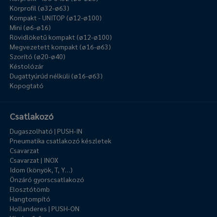
Körprofil (ø32-ø63)
Kompakt - UNITOP (ø12-ø100)
Mini (ø6-ø16)
Rövidlöketű kompakt (ø12-ø100)
Megvezetett kompakt (ø16-ø63)
Szorító (ø20-ø40)
Késtolózár
Dugattyúrúd nélküli (ø16-ø63)
Kopogtató
Csatlakozó
Dugaszolható | PUSH-IN
Pneumatika csatlakozó készletek
Csavarzat
Csavarzat | INOX
Idom (könyök, T, Y…)
Önzáró gyorscsatlakozó
Elosztótömb
Hangtompító
Hollanderes | PUSH-ON