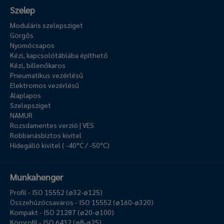
Szelep
Moduláris szelepsziget
Görgős
Nyomócsapos
Kézi, kapcsolótáblába építhető
Kézi, billenőkaros
Pneumatikus vezérlésű
Elektromos vezérlésű
Alaplapos
Szelepsziget
NAMUR
Rozsdamentes verzió | VES
Robbanásbiztos kivitel
Hidegálló kivitel ( -40°C / -50°C)
Munkahenger
Profil - ISO 15552 (ø32-ø125)
Összehúzócsavaros - ISO 15552 (ø160-ø320)
Kompakt - ISO 21287 (ø20-ø100)
Körprofil - ISO 6432 (ø8-ø25)