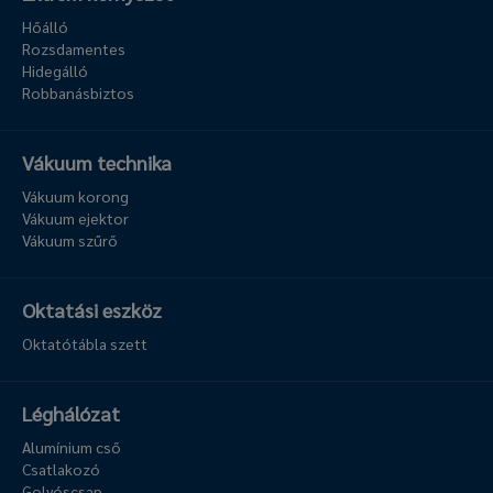
Hőálló
Rozsdamentes
Hidegálló
Robbanásbiztos
Vákuum technika
Vákuum korong
Vákuum ejektor
Vákuum szűrő
Oktatási eszköz
Oktatótábla szett
Léghálózat
Alumínium cső
Csatlakozó
Golyóscsap