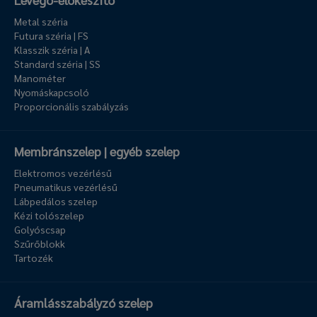
Metal széria
Futura széria | FS
Klasszik széria | A
Standard széria | SS
Manométer
Nyomáskapcsoló
Proporcionális szabályzás
Membránszelep | egyéb szelep
Elektromos vezérlésű
Pneumatikus vezérlésű
Lábpedálos szelep
Kézi tolószelep
Golyóscsap
Szűrőblokk
Tartozék
Áramlásszabályzó szelep