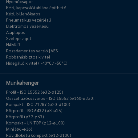
Nyomócsapos
Kézi, kapcsolótáblába építhető
Kézi, billenőkaros
Pneumatikus vezérlésű
Elektromos vezérlésű
Alaplapos
Szelepsziget
NAMUR
Rozsdamentes verzió | VES
Robbanásbiztos kivitel
Hidegálló kivitel ( -40°C / -50°C)
Munkahenger
Profil - ISO 15552 (ø32-ø125)
Összehúzócsavaros - ISO 15552 (ø160-ø320)
Kompakt - ISO 21287 (ø20-ø100)
Körprofil - ISO 6432 (ø8-ø25)
Körprofil (ø32-ø63)
Kompakt - UNITOP (ø12-ø100)
Mini (ø6-ø16)
Rövidlöketű kompakt (ø12-ø100)