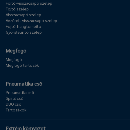
Fojtó-visszacsapó szelep
Fojtó szelep
Visszacsapó szelep
Vezérelt visszacsapó szelep
Fojtó-hangtompító
Gyorsleürítő szelep
Megfogó
Megfogó
Megfogó tartozék
Pneumatika cső
Pneumatika cső
Spirál cső
DUO cső
Tartozékok
Extrém környezet