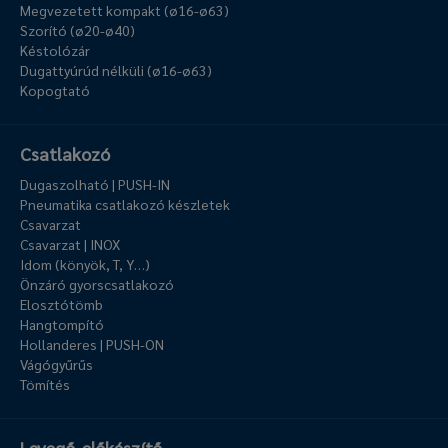
Megvezetett kompakt (ø16-ø63)
Szorító (ø20-ø40)
Késtolózár
Dugattyúrúd nélküli (ø16-ø63)
Kopogtató
Csatlakozó
Dugaszolható | PUSH-IN
Pneumatika csatlakozó készletek
Csavarzat
Csavarzat | INOX
Idom (könyök, T, Y…)
Önzáró gyorscsatlakozó
Elosztótömb
Hangtompító
Hollanderes | PUSH-ON
Vágógyűrűs
Tömítés
Levegő-előkészítő