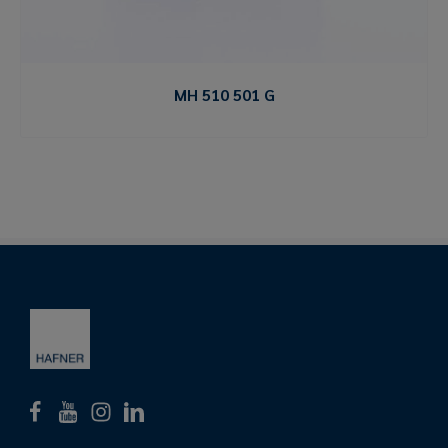
MH 510 501 G