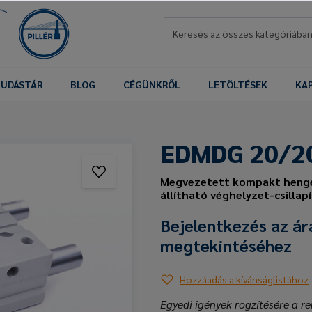
UDÁSTÁR
BLOG
CÉGÜNKRŐL
LETÖLTÉSEK
KA
EDMDG 20/2
Megvezetett kompakt henge
állítható véghelyzet-csillap
Bejelentkezés az ár
megtekintéséhez
Hozzáadás a kívánságlistához
Egyedi igények rögzítésére a re