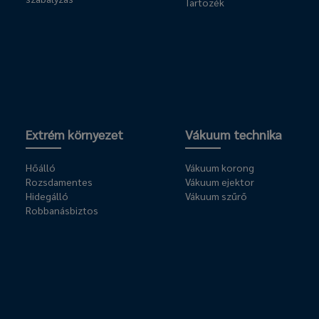
Tartozék
Extrém környezet
Vákuum technika
Hőálló
Vákuum korong
Rozsdamentes
Vákuum ejektor
Hidegálló
Vákuum szűrő
Robbanásbiztos