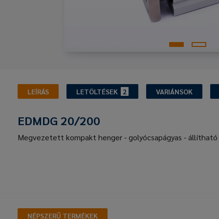
LEÍRÁS
LETÖLTÉSEK
2
VARIÁNSOK
EDMDG 20/200
Megvezetett kompakt henger - golyócsapágyas - állítható v
NÉPSZERŰ TERMÉKEK