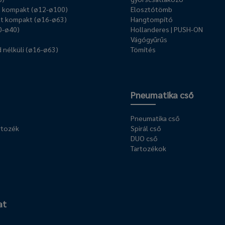
ű kompakt (ø12-ø100)
Elosztótömb
t kompakt (ø16-ø63)
Hangtompító
0-ø40)
Hollanderes | PUSH-ON
Vágógyűrűs
 nélküli (ø16-ø63)
Tömítés
Pneumatika cső
Pneumatika cső
rtozék
Spirál cső
DUO cső
Tartozékok
at