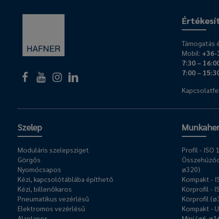
Értékesí
Támogatás é
Mobil:
+36-
7:30 – 16:0
7:00 – 15:3
Kapcsolatfel
Szelep
Munkahe
Moduláris szelepsziget
Profil - IS
Görgős
Összehúzóc
Nyomócsapos
ø320)
Kézi, kapcsolótáblába építhető
Kompakt - 
Kézi, billenőkaros
Körprofil - 
Pneumatikus vezérlésű
Körprofil (
Elektromos vezérlésű
Kompakt - 
Alaplapos
Mini (ø6-ø1