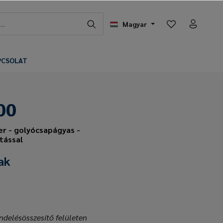
Magyar
PCSOLAT
00
r - golyócsapágyas -
ítással
ak
ndelésösszesítő felületen