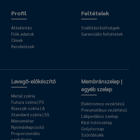
Profil
Feltételek
Áttekintés
Szállítási költségek
Fiók adatok
Garanciális feltételek
Címek
Rendelések
Levegő-előkészítő
Membránszelep |
egyéb szelep
Metal széria
Futura széria | FS
Elektromos vezérlésű
Klasszik széria | A
Pneumatikus vezérlésű
Standard széria | SS
Lábpedálos szelep
Manométer
Kézi tolószelep
Nyomáskapcsoló
Golyóscsap
Proporcionális
Szűrőblokk
szabályzás