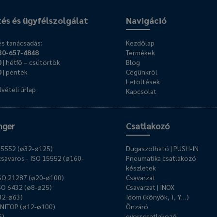
tés és ügyfélszolgálat
Navigáció
s tanácsadás:
Kezdőlap
30-657-4848
Termékek
0
| hétfő – csütörtök
Blog
0
| péntek
Cégünkről
Letöltések
vételi űrlap
Kapcsolat
nger
Csatlakozó
O 15552 (ø32-ø125)
Dugaszolható | PUSH-IN
savaros - ISO 15552 (ø160-
Pneumatika csatlakozó
készletek
ISO 21287 (ø20-ø100)
Csavarzat
ISO 6432 (ø8-ø25)
Csavarzat | INOX
ø32-ø63)
Idom (könyök, T, Y…)
UNITOP (ø12-ø100)
Önzáró
6)
gyorscsatlakozó