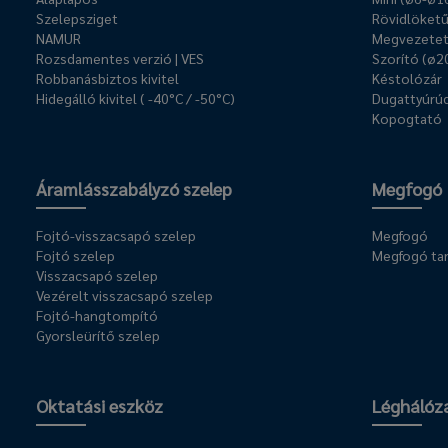
Szelepsziget
Rövidlöket
NAMUR
Megvezetet
Rozsdamentes verzió | VES
Szorító (ø2
Robbanásbiztos kivitel
Késtolózár
Hidegálló kivitel ( -40°C / -50°C)
Dugattyúrúd
Kopogtató
Áramlásszabályzó szelep
Megfogó
Fojtó-visszacsapó szelep
Megfogó
Fojtó szelep
Megfogó ta
Visszacsapó szelep
Vezérelt visszacsapó szelep
Fojtó-hangtompító
Gyorsleürítő szelep
Oktatási eszköz
Léghálóz