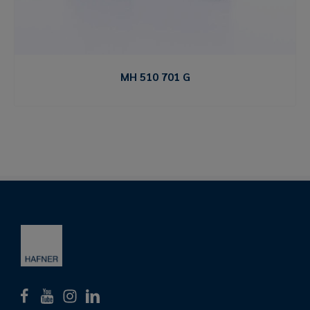
MH 510 701 G