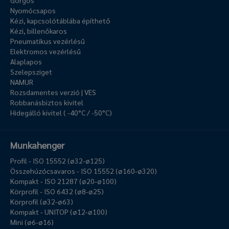
Görgős
Nyomócsapos
Kézi, kapcsolótáblába építhető
Kézi, billenőkaros
Pneumatikus vezérlésű
Elektromos vezérlésű
Alaplapos
Szelepsziget
NAMUR
Rozsdamentes verzió | VES
Robbanásbiztos kivitel
Hidegálló kivitel ( -40°C / -50°C)
Munkahenger
Profil - ISO 15552 (ø32-ø125)
Összehúzócsavaros - ISO 15552 (ø160-ø320)
Kompakt - ISO 21287 (ø20-ø100)
Körprofil - ISO 6432 (ø8-ø25)
Körprofil (ø32-ø63)
Kompakt - UNITOP (ø12-ø100)
Mini (ø6-ø16)