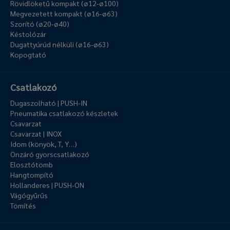
Rövidlöketű kompakt (ø12-ø100)
Megvezetett kompakt (ø16-ø63)
Szorító (ø20-ø40)
Késtolózár
Dugattyúrúd nélküli (ø16-ø63)
Kopogtató
Csatlakozó
Dugaszolható | PUSH-IN
Pneumatika csatlakozó készletek
Csavarzat
Csavarzat | INOX
Idom (könyök, T, Y…)
Önzáró gyorscsatlakozó
Elosztótömb
Hangtompító
Hollanderes | PUSH-ON
Vágógyűrűs
Tömítés