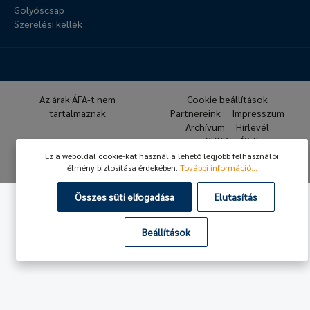
Golyóscsap
Szerelési kellék
Az árak ÁFA-t nem
Cookie beállítások
tartalmaznak
Partnereink
Impresszum
Archívum
Hírlevél
GDPR
ÁSZF
Ez a weboldal cookie-kat használ a lehető legjobb felhasználói
© 2026 Hafner Pneumatika
élmény biztosítása érdekében.
További információ...
Összes süti elfogadása
Elutasítás
Beállítások