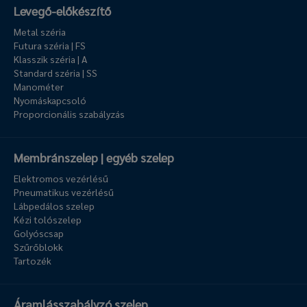
Levegő-előkészítő
Metal széria
Futura széria | FS
Klasszik széria | A
Standard széria | SS
Manométer
Nyomáskapcsoló
Proporcionális szabályzás
Membránszelep | egyéb szelep
Elektromos vezérlésű
Pneumatikus vezérlésű
Lábpedálos szelep
Kézi tolószelep
Golyóscsap
Szűrőblokk
Tartozék
Áramlásszabályzó szelep