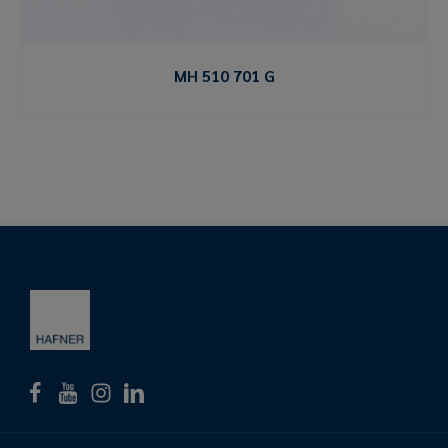
MH 510 701 G