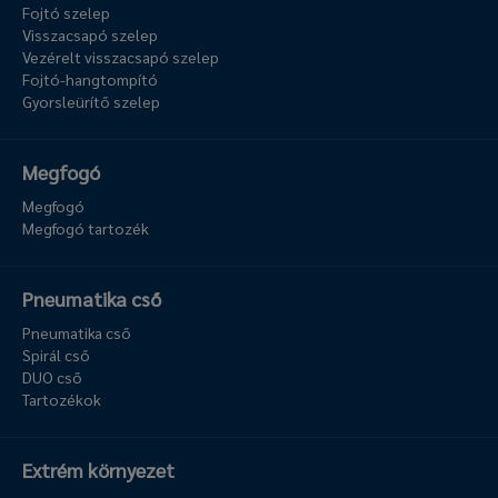
Fojtó szelep
Visszacsapó szelep
Vezérelt visszacsapó szelep
Fojtó-hangtompító
Gyorsleürítő szelep
Megfogó
Megfogó
Megfogó tartozék
Pneumatika cső
Pneumatika cső
Spirál cső
DUO cső
Tartozékok
Extrém környezet