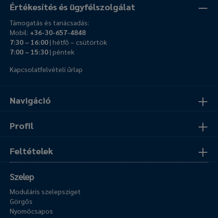
Értékesítés és ügyfélszolgálat
Támogatás és tanácsadás:
Mobil:
+36-30-657-4848
7:30 – 16:00
| hétfő – csütörtök
7:00 – 15:30
| péntek
Kapcsolatfelvételi űrlap
Navigáció
Profil
Feltételek
Szelep
Moduláris szelepsziget
Görgős
Nyomócsapos