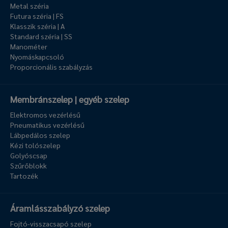
Metal széria
Futura széria | FS
Klasszik széria | A
Standard széria | SS
Manométer
Nyomáskapcsoló
Proporcionális szabályzás
Membránszelep | egyéb szelep
Elektromos vezérlésű
Pneumatikus vezérlésű
Lábpedálos szelep
Kézi tolószelep
Golyóscsap
Szűrőblokk
Tartozék
Áramlásszabályzó szelep
Fojtó-visszacsapó szelep