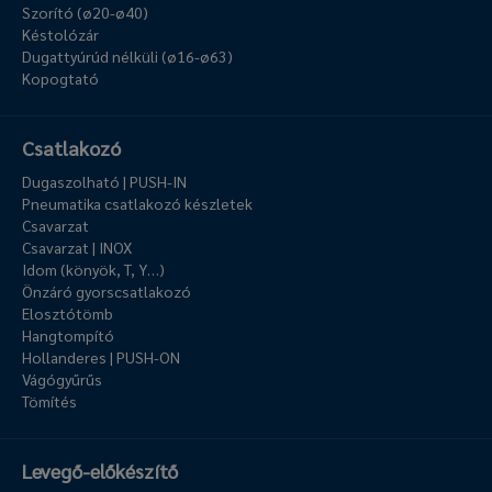
Szorító (ø20-ø40)
Késtolózár
Dugattyúrúd nélküli (ø16-ø63)
Kopogtató
Csatlakozó
Dugaszolható | PUSH-IN
Pneumatika csatlakozó készletek
Csavarzat
Csavarzat | INOX
Idom (könyök, T, Y…)
Önzáró gyorscsatlakozó
Elosztótömb
Hangtompító
Hollanderes | PUSH-ON
Vágógyűrűs
Tömítés
Levegő-előkészítő