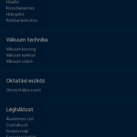
Hőálló
Rozsdamentes
Hidegálló
Robbanásbiztos
Vákuum technika
Vákuum korong
Vákuum ejektor
Vákuum szűrő
Oktatási eszköz
Oktatótábla szett
Léghálózat
Alumínium cső
Csatlakozó
Golyóscsap
Szerelési kellék