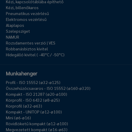
Kézi, kapcsolótáblába építhető
Kézi, billenőkaros
Pneumatikus vezérlésű
Elektromos vezérlésű
Alaplapos
Szelepsziget
NAMUR
Rozsdamentes verzió | VES
Robbanásbiztos kivitel
Hidegálló kivitel ( -40°C / -50°C)
Munkahenger
Profil - ISO 15552 (ø32-ø125)
Összehúzócsavaros - ISO 15552 (ø160-ø320)
Kompakt - ISO 21287 (ø20-ø100)
Körprofil - ISO 6432 (ø8-ø25)
Körprofil (ø32-ø63)
Kompakt - UNITOP (ø12-ø100)
Mini (ø6-ø16)
Rövidlöketű kompakt (ø12-ø100)
Megvezetett kompakt (ø16-ø63)