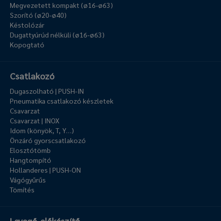
Megvezetett kompakt (ø16-ø63)
Szorító (ø20-ø40)
Késtolózár
Dugattyúrúd nélküli (ø16-ø63)
Kopogtató
Csatlakozó
Dugaszolható | PUSH-IN
Pneumatika csatlakozó készletek
Csavarzat
Csavarzat | INOX
Idom (könyök, T, Y…)
Önzáró gyorscsatlakozó
Elosztótömb
Hangtompító
Hollanderes | PUSH-ON
Vágógyűrűs
Tömítés
Levegő-előkészítő