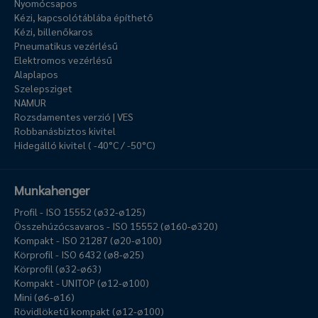
Nyomócsapos
Kézi, kapcsolótáblába építhető
Kézi, billenőkaros
Pneumatikus vezérlésű
Elektromos vezérlésű
Alaplapos
Szelepsziget
NAMUR
Rozsdamentes verzió | VES
Robbanásbiztos kivitel
Hidegálló kivitel ( -40°C / -50°C)
Munkahenger
Profil - ISO 15552 (ø32-ø125)
Összehúzócsavaros - ISO 15552 (ø160-ø320)
Kompakt - ISO 21287 (ø20-ø100)
Körprofil - ISO 6432 (ø8-ø25)
Körprofil (ø32-ø63)
Kompakt - UNITOP (ø12-ø100)
Mini (ø6-ø16)
Rövidlöketű kompakt (ø12-ø100)