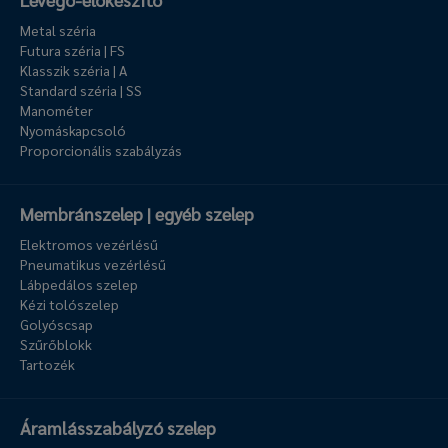
Metal széria
Futura széria | FS
Klasszik széria | A
Standard széria | SS
Manométer
Nyomáskapcsoló
Proporcionális szabályzás
Membránszelep | egyéb szelep
Elektromos vezérlésű
Pneumatikus vezérlésű
Lábpedálos szelep
Kézi tolószelep
Golyóscsap
Szűrőblokk
Tartozék
Áramlásszabályzó szelep