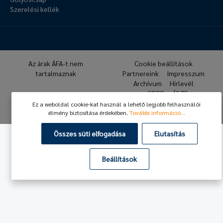
Szerelési kellék
Az árak ÁFA-t nem
Cookie beállítások
tartalmaznak
Partnereink
Impresszum
Archívum
Hírlevél
GDPR
ÁSZF
Ez a weboldal cookie-kat használ a lehető legjobb felhasználói
© 2026 Hafner Pneumatika
élmény biztosítása érdekében.
További információ...
Összes süti elfogadása
Elutasítás
Beállítások