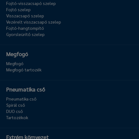
Fojtó-visszacsapó szelep
Fojtó szelep
Visszacsapó szelep
Vezérelt visszacsapó szelep
Fojtó-hangtompító
Gyorsleürítő szelep
Megfogó
Megfogó
Megfogó tartozék
Pneumatika cső
Pneumatika cső
Spirál cső
DUO cső
Tartozékok
Extrém környezet