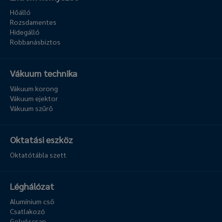
Hőálló
Rozsdamentes
Hidegálló
Robbanásbiztos
Vákuum technika
Vákuum korong
Vákuum ejektor
Vákuum szűrő
Oktatási eszköz
Oktatótábla szett
Léghálózat
Alumínium cső
Csatlakozó
Golyóscsap