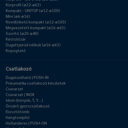
Körprofil (ø32-ø63)
Kompakt - UNITOP (ø12-ø100)
Mini (ø6-ø16)
Rövidlöketű kompakt (ø12-ø100)
Megvezetett kompakt (ø16-ø63)
Szorító (ø20-ø40)
Késtolózár
Dugattyúrúd nélküli (ø16-ø63)
Kopogtató
Csatlakozó
Dugaszolható | PUSH-IN
Pneumatika csatlakozó készletek
Csavarzat
Csavarzat | INOX
Idom (könyök, T, Y…)
Önzáró gyorscsatlakozó
Elosztótömb
Hangtompító
Hollanderes | PUSH-ON