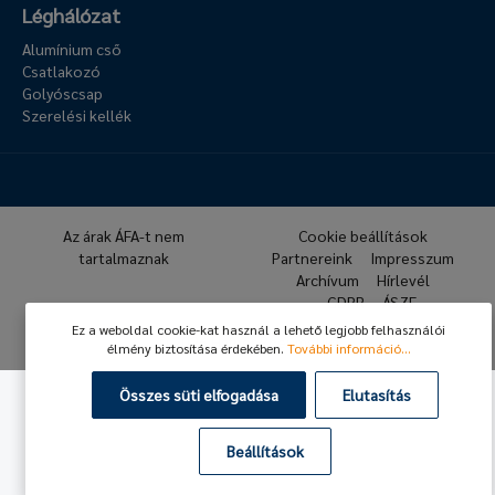
Léghálózat
Alumínium cső
Csatlakozó
Golyóscsap
Szerelési kellék
Az árak ÁFA-t nem
Cookie beállítások
tartalmaznak
Partnereink
Impresszum
Archívum
Hírlevél
GDPR
ÁSZF
Ez a weboldal cookie-kat használ a lehető legjobb felhasználói
© 2026 Hafner Pneumatika
élmény biztosítása érdekében.
További információ...
Összes süti elfogadása
Elutasítás
Beállítások