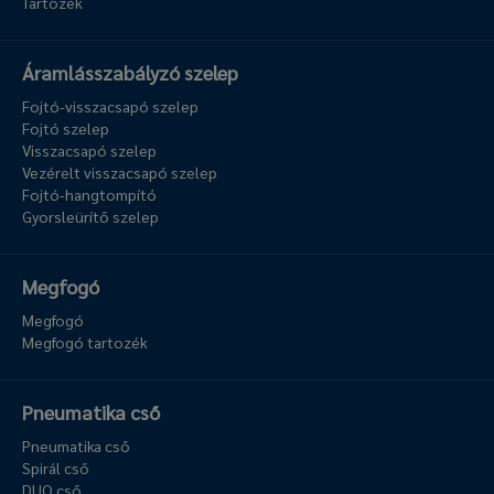
Tartozék
Áramlásszabályzó szelep
Fojtó-visszacsapó szelep
Fojtó szelep
Visszacsapó szelep
Vezérelt visszacsapó szelep
Fojtó-hangtompító
Gyorsleürítő szelep
Megfogó
Megfogó
Megfogó tartozék
Pneumatika cső
Pneumatika cső
Spirál cső
DUO cső