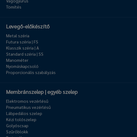
Vágógyűrűs
Tömítés
Levegő-előkészítő
Metal széria
Futura széria | FS
Klasszik széria | A
Standard széria | SS
Manométer
Nyomáskapcsoló
Proporcionális szabályzás
Membránszelep | egyéb szelep
Elektromos vezérlésű
Pneumatikus vezérlésű
Lábpedálos szelep
Kézi tolószelep
Golyóscsap
Szűrőblokk