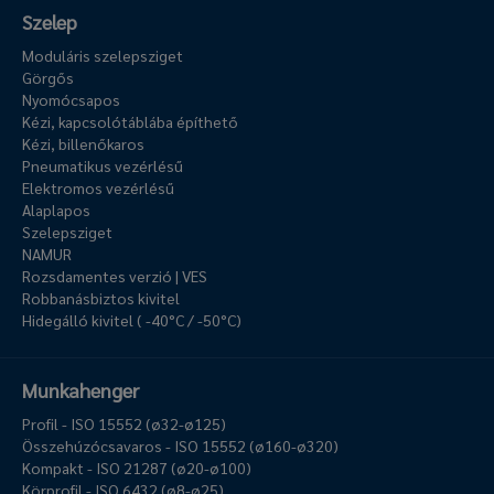
Szelep
Moduláris szelepsziget
Görgős
Nyomócsapos
Kézi, kapcsolótáblába építhető
Kézi, billenőkaros
Pneumatikus vezérlésű
Elektromos vezérlésű
Alaplapos
Szelepsziget
NAMUR
Rozsdamentes verzió | VES
Robbanásbiztos kivitel
Hidegálló kivitel ( -40°C / -50°C)
Munkahenger
Profil - ISO 15552 (ø32-ø125)
Összehúzócsavaros - ISO 15552 (ø160-ø320)
Kompakt - ISO 21287 (ø20-ø100)
Körprofil - ISO 6432 (ø8-ø25)