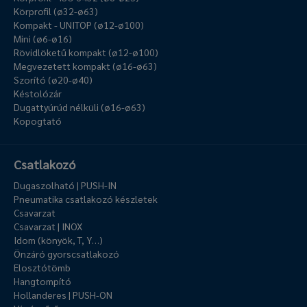
Körprofil (ø32-ø63)
Kompakt - UNITOP (ø12-ø100)
Mini (ø6-ø16)
Rövidlöketű kompakt (ø12-ø100)
Megvezetett kompakt (ø16-ø63)
Szorító (ø20-ø40)
Késtolózár
Dugattyúrúd nélküli (ø16-ø63)
Kopogtató
Csatlakozó
Dugaszolható | PUSH-IN
Pneumatika csatlakozó készletek
Csavarzat
Csavarzat | INOX
Idom (könyök, T, Y…)
Önzáró gyorscsatlakozó
Elosztótömb
Hangtompító
Hollanderes | PUSH-ON