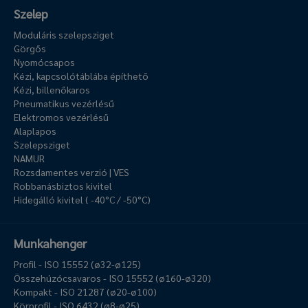
Szelep
Moduláris szelepsziget
Görgős
Nyomócsapos
Kézi, kapcsolótáblába építhető
Kézi, billenőkaros
Pneumatikus vezérlésű
Elektromos vezérlésű
Alaplapos
Szelepsziget
NAMUR
Rozsdamentes verzió | VES
Robbanásbiztos kivitel
Hidegálló kivitel ( -40°C / -50°C)
Munkahenger
Profil - ISO 15552 (ø32-ø125)
Összehúzócsavaros - ISO 15552 (ø160-ø320)
Kompakt - ISO 21287 (ø20-ø100)
Körprofil - ISO 6432 (ø8-ø25)