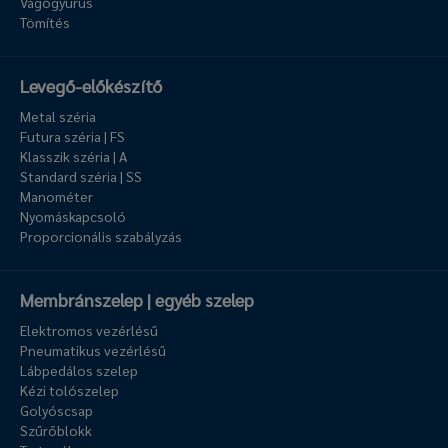
Vágógyűrűs
Tömítés
Levegő-előkészítő
Metal széria
Futura széria | FS
Klasszik széria | A
Standard széria | SS
Manométer
Nyomáskapcsoló
Proporcionális szabályzás
Membránszelep | egyéb szelep
Elektromos vezérlésű
Pneumatikus vezérlésű
Lábpedálos szelep
Kézi tolószelep
Golyóscsap
Szűrőblokk