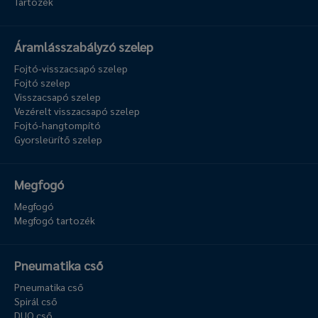
Tartozék
Áramlásszabályzó szelep
Fojtó-visszacsapó szelep
Fojtó szelep
Visszacsapó szelep
Vezérelt visszacsapó szelep
Fojtó-hangtompító
Gyorsleürítő szelep
Megfogó
Megfogó
Megfogó tartozék
Pneumatika cső
Pneumatika cső
Spirál cső
DUO cső