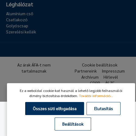
Léghálózat
Alumínium cső
Csatlakozó
Golyóscsap
Szerelési kellék
Az árak ÁFA-t nem
Cookie beállítások
tartalmaznak
Partnereink
Impresszum
Archívum
Hírlevél
GDPR
ÁSZF
Ez a weboldal cookie-kat használ a lehető legjobb felhasználói
© 2026 Hafner Pneumatika
élmény biztosítása érdekében.
További információ...
Összes süti elfogadása
Elutasítás
Beállítások