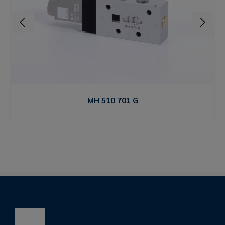
MH 510 701 G