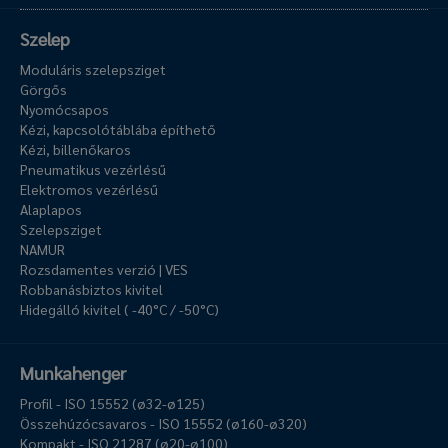
Szelep
Moduláris szelepsziget
Görgős
Nyomócsapos
Kézi, kapcsolótáblába építhető
Kézi, billenőkaros
Pneumatikus vezérlésű
Elektromos vezérlésű
Alaplapos
Szelepsziget
NAMUR
Rozsdamentes verzió | VES
Robbanásbiztos kivitel
Hidegálló kivitel ( -40°C / -50°C)
Munkahenger
Profil - ISO 15552 (ø32-ø125)
Összehúzócsavaros - ISO 15552 (ø160-ø320)
Kompakt - ISO 21287 (ø20-ø100)