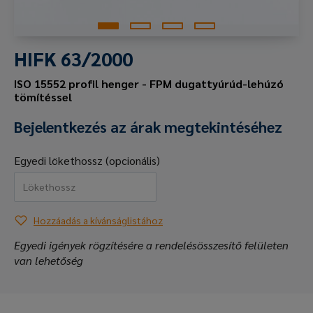
HIFK 63/2000
ISO 15552 profil henger - FPM dugattyúrúd-lehúzó
tömítéssel
Bejelentkezés az árak megtekintéséhez
Egyedi lökethossz (opcionális)
Hozzáadás a kívánságlistához
Egyedi igények rögzítésére a rendelésösszesítő felületen
van lehetőség