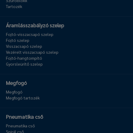
Szűrőblokk
Tartozék
Áramlásszabályzó szelep
Fojtó-visszacsapó szelep
Fojtó szelep
Visszacsapó szelep
Vezérelt visszacsapó szelep
Fojtó-hangtompító
Gyorsleürítő szelep
Megfogó
Megfogó
Megfogó tartozék
Pneumatika cső
Pneumatika cső
Spirál cső