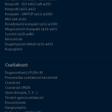
Körprofil - ISO 6432 (ø8-ø25)
Körprofil (ø32-ø63)
Kompakt - UNITOP (ø12-ø100)
Mini (ø6-ø16)
Rövidlöketű kompakt (ø12-ø100)
Megvezetett kompakt (ø16-ø63)
Szorító (ø20-ø40)
Késtolózár
Dugattyúrúd nélküli (ø16-ø63)
Kopogtató
Csatlakozó
Dugaszolható | PUSH-IN
Pneumatika csatlakozó készletek
Csavarzat
Csavarzat | INOX
Idom (könyök, T, Y…)
Önzáró gyorscsatlakozó
Elosztótömb
Hangtompító