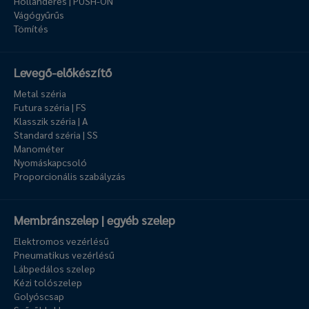
Hollanderes | PUSH-ON
Vágógyűrűs
Tömítés
Levegő-előkészítő
Metal széria
Futura széria | FS
Klasszik széria | A
Standard széria | SS
Manométer
Nyomáskapcsoló
Proporcionális szabályzás
Membránszelep | egyéb szelep
Elektromos vezérlésű
Pneumatikus vezérlésű
Lábpedálos szelep
Kézi tolószelep
Golyóscsap