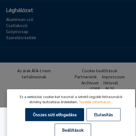
Léghálózat
Alumínium cső
Csatlakozó
Golyóscsap
Szerelési kellék
Az árak ÁFA-t nem
Cookie beállítások
tartalmaznak
Partnereink
Impresszum
Archívum
Hírlevél
GDPR
ÁSZF
Ez a weboldal cookie-kat használ a lehető legjobb felhasználói
© 2026 Hafner Pneumatika
élmény biztosítása érdekében.
További információ...
Összes süti elfogadása
Elutasítás
Beállítások