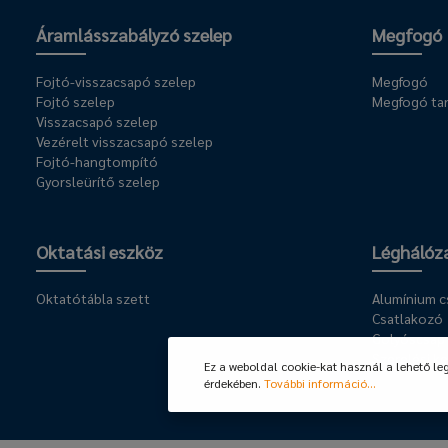
Áramlásszabályzó szelep
Megfogó
Fojtó-visszacsapó szelep
Megfogó
Fojtó szelep
Megfogó ta
Visszacsapó szelep
Vezérelt visszacsapó szelep
Fojtó-hangtompító
Gyorsleürítő szelep
Oktatási eszköz
Léghálóz
Oktatótábla szett
Alumínium 
Csatlakozó
Golyóscsap
Szerelési ke
Ez a weboldal cookie-kat használ a lehető le
érdekében.
További információ...