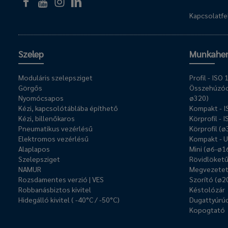
Kapcsolatfel
Szelep
Munkahe
Moduláris szelepsziget
Profil - IS
Görgős
Összehúzóc
Nyomócsapos
ø320)
Kézi, kapcsolótáblába építhető
Kompakt - 
Kézi, billenőkaros
Körprofil - 
Pneumatikus vezérlésű
Körprofil (
Elektromos vezérlésű
Kompakt - 
Alaplapos
Mini (ø6-ø1
Szelepsziget
Rövidlöket
NAMUR
Megvezetet
Rozsdamentes verzió | VES
Szorító (ø2
Robbanásbiztos kivitel
Késtolózár
Hidegálló kivitel ( -40°C / -50°C)
Dugattyúrúd
Kopogtató