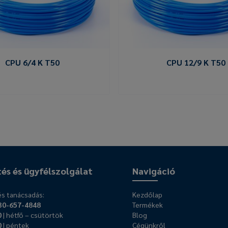
CPU 6/4 K T50
CPU 12/9 K T50
tés és ügyfélszolgálat
Navigáció
s tanácsadás:
Kezdőlap
30-657-4848
Termékek
0
| hétfő – csütörtök
Blog
0
| péntek
Cégünkről