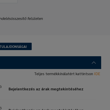
ndelésösszesítő felületen
TULAJDONSÁGAI
Teljes termékkínálatért kattintson
IDE
zó
Bejelentkezés az árak megtekintéséhez
zó