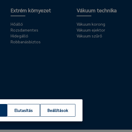
Extrém környezet
Vákuum technika
Hőálló
Vákuum korong
Rozsdamentes
Vákuum ejektor
Hidegálló
Vákuum szűrő
Robbanásbiztos
Elutasítás
Beállítások