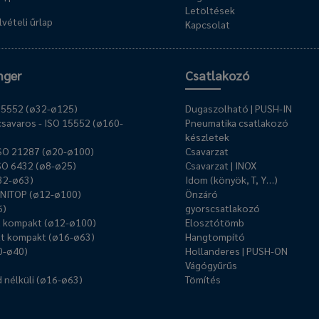
Letöltések
vételi űrlap
Kapcsolat
nger
Csatlakozó
O 15552 (ø32-ø125)
Dugaszolható | PUSH-IN
savaros - ISO 15552 (ø160-
Pneumatika csatlakozó
készletek
ISO 21287 (ø20-ø100)
Csavarzat
ISO 6432 (ø8-ø25)
Csavarzat | INOX
ø32-ø63)
Idom (könyök, T, Y…)
UNITOP (ø12-ø100)
Önzáró
6)
gyorscsatlakozó
ű kompakt (ø12-ø100)
Elosztótömb
t kompakt (ø16-ø63)
Hangtompító
0-ø40)
Hollanderes | PUSH-ON
Vágógyűrűs
 nélküli (ø16-ø63)
Tömítés