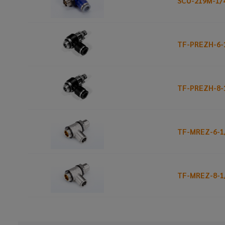
SCU-219M-1/
TF-PREZH-6-
TF-PREZH-8-
TF-MREZ-6-1
TF-MREZ-8-1