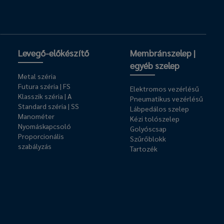
Levegő-előkészítő
Membránszelep |
egyéb szelep
Metal széria
Futura széria | FS
Elektromos vezérlésű
Klasszik széria | A
Pneumatikus vezérlésű
Standard széria | SS
Lábpedálos szelep
Manométer
Kézi tolószelep
Nyomáskapcsoló
Golyóscsap
Proporcionális
Szűrőblokk
szabályzás
Tartozék