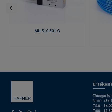
MH 510 501 G
Értékesí
Támogatás é
Mobil:
+36-
7:30 – 16:0
7:00 – 15:3