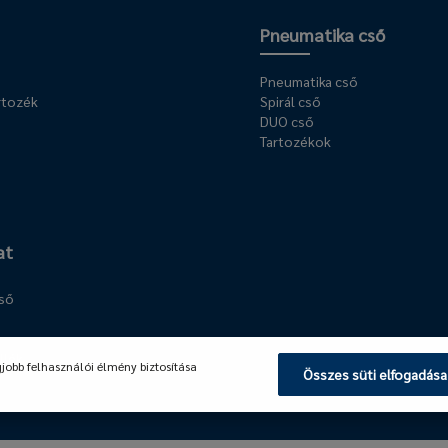
Pneumatika cső
Pneumatika cső
rtozék
Spirál cső
DUO cső
Tartozékok
at
cső
llék
gjobb felhasználói élmény biztosítása
Összes süti elfogadása