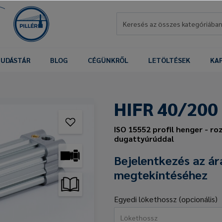
UDÁSTÁR
BLOG
CÉGÜNKRŐL
LETÖLTÉSEK
KA
HIFR 40/200
ISO 15552 profil henger - r
dugattyúrúddal
Bejelentkezés az ár
megtekintéséhez
Egyedi lökethossz (opcionális)