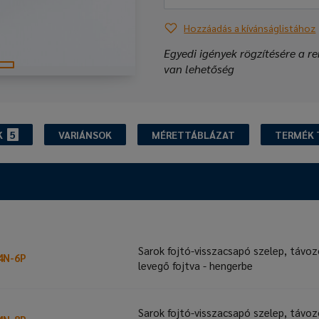
Hozzáadás a kívánságlistához
Egyedi igények rögzítésére a re
van lehetőség
K
5
VARIÁNSOK
MÉRETTÁBLÁZAT
TERMÉK 
Sarok fojtó-visszacsapó szelep, távo
4N-6P
levegő fojtva - hengerbe
Sarok fojtó-visszacsapó szelep, távo