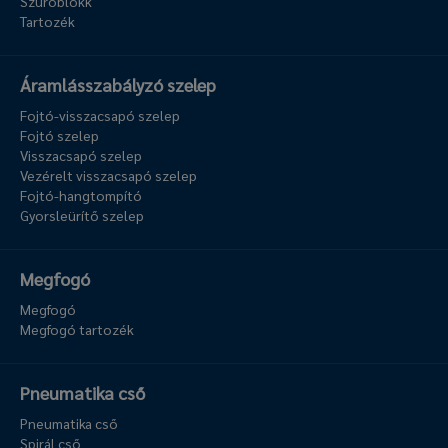
Szűrőblokk
Tartozék
Áramlásszabályzó szelep
Fojtó-visszacsapó szelep
Fojtó szelep
Visszacsapó szelep
Vezérelt visszacsapó szelep
Fojtó-hangtompító
Gyorsleürítő szelep
Megfogó
Megfogó
Megfogó tartozék
Pneumatika cső
Pneumatika cső
Spirál cső