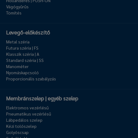
Hollanderes | PUSH-ON
Vágógyűrűs
Tömítés
Levegő-előkészítő
Metal széria
Futura széria | FS
Klasszik széria | A
Standard széria | SS
Manométer
Nyomáskapcsoló
Proporcionális szabályzás
Membránszelep | egyéb szelep
Elektromos vezérlésű
Pneumatikus vezérlésű
Lábpedálos szelep
Kézi tolószelep
Golyóscsap