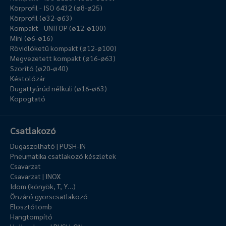
Körprofil - ISO 6432 (ø8-ø25)
Körprofil (ø32-ø63)
Kompakt - UNITOP (ø12-ø100)
Mini (ø6-ø16)
Rövidlöketű kompakt (ø12-ø100)
Megvezetett kompakt (ø16-ø63)
Szorító (ø20-ø40)
Késtolózár
Dugattyúrúd nélküli (ø16-ø63)
Kopogtató
Csatlakozó
Dugaszolható | PUSH-IN
Pneumatika csatlakozó készletek
Csavarzat
Csavarzat | INOX
Idom (könyök, T, Y…)
Önzáró gyorscsatlakozó
Elosztótömb
Hangtompító