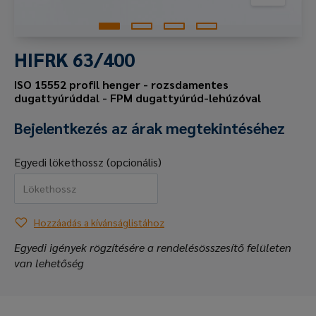
HIFRK 63/400
ISO 15552 profil henger - rozsdamentes
dugattyúrúddal - FPM dugattyúrúd-lehúzóval
Bejelentkezés az árak megtekintéséhez
Egyedi lökethossz (opcionális)
Hozzáadás a kívánságlistához
Egyedi igények rögzítésére a rendelésösszesítő felületen
van lehetőség