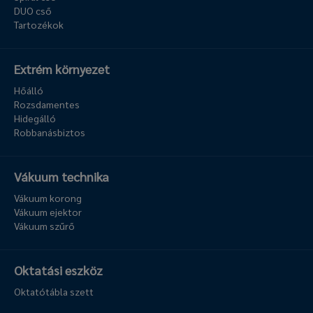
DUO cső
Tartozékok
Extrém környezet
Hőálló
Rozsdamentes
Hidegálló
Robbanásbiztos
Vákuum technika
Vákuum korong
Vákuum ejektor
Vákuum szűrő
Oktatási eszköz
Oktatótábla szett