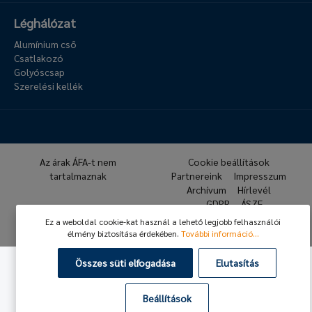
Léghálózat
Alumínium cső
Csatlakozó
Golyóscsap
Szerelési kellék
Az árak ÁFA-t nem
Cookie beállítások
tartalmaznak
Partnereink
Impresszum
Archívum
Hírlevél
GDPR
ÁSZF
Ez a weboldal cookie-kat használ a lehető legjobb felhasználói
© 2026 Hafner Pneumatika
élmény biztosítása érdekében.
További információ...
Összes süti elfogadása
Elutasítás
Beállítások