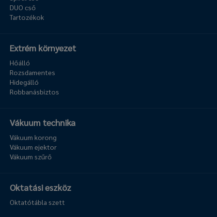
DUO cső
Tartozékok
Extrém környezet
Hőálló
Rozsdamentes
Hidegálló
Robbanásbiztos
Vákuum technika
Vákuum korong
Vákuum ejektor
Vákuum szűrő
Oktatási eszköz
Oktatótábla szett