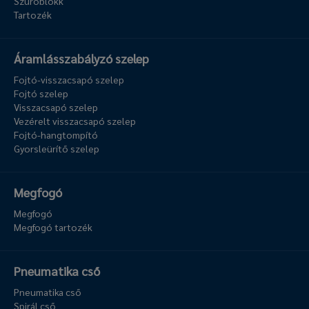
Szűrőblokk
Tartozék
Áramlásszabályzó szelep
Fojtó-visszacsapó szelep
Fojtó szelep
Visszacsapó szelep
Vezérelt visszacsapó szelep
Fojtó-hangtompító
Gyorsleürítő szelep
Megfogó
Megfogó
Megfogó tartozék
Pneumatika cső
Pneumatika cső
Spirál cső