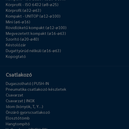
Körprofil - ISO 6432 (ø8-ø25)
Körprofil (ø32-ø63)
Kompakt - UNITOP (ø12-ø100)
Mini (ø6-ø16)
Rövidlöketű kompakt (ø12-ø100)
Megvezetett kompakt (ø16-ø63)
Szorító (ø20-ø40)
Késtolózár
Dugattyúrúd nélküli (ø16-ø63)
Kopogtató
Csatlakozó
Dugaszolható | PUSH-IN
Pneumatika csatlakozó készletek
Csavarzat
Csavarzat | INOX
Idom (könyök, T, Y…)
Önzáró gyorscsatlakozó
Elosztótömb
Hangtompító