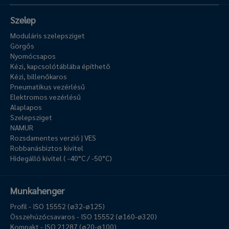
Szelep
Moduláris szelepsziget
Görgős
Nyomócsapos
Kézi, kapcsolótáblába építhető
Kézi, billenőkaros
Pneumatikus vezérlésű
Elektromos vezérlésű
Alaplapos
Szelepsziget
NAMUR
Rozsdamentes verzió | VES
Robbanásbiztos kivitel
Hidegálló kivitel ( -40°C / -50°C)
Munkahenger
Profil - ISO 15552 (ø32-ø125)
Összehúzócsavaros - ISO 15552 (ø160-ø320)
Kompakt - ISO 21287 (ø20-ø100)