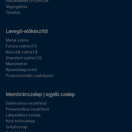
Hollanderes | PUSH-ON
Vágógyűrűs
Tömítés
Levegő-előkészítő
Metal széria
Futura széria | FS
Klasszik széria | A
Standard széria | SS
Manométer
Nyomáskapcsoló
Proporcionális szabályzás
Membránszelep | egyéb szelep
Elektromos vezérlésű
Pneumatikus vezérlésű
Lábpedálos szelep
Kézi tolószelep
Golyóscsap