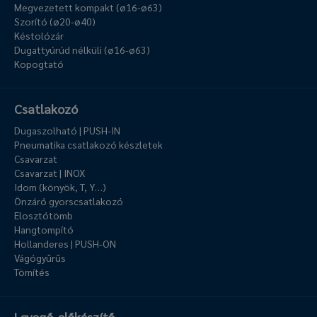
Megvezetett kompakt (ø16-ø63)
Szorító (ø20-ø40)
Késtolózár
Dugattyúrúd nélküli (ø16-ø63)
Kopogtató
Csatlakozó
Dugaszolható | PUSH-IN
Pneumatika csatlakozó készletek
Csavarzat
Csavarzat | INOX
Idom (könyök, T, Y…)
Önzáró gyorscsatlakozó
Elosztótömb
Hangtompító
Hollanderes | PUSH-ON
Vágógyűrűs
Tömítés
Levegő-előkészítő