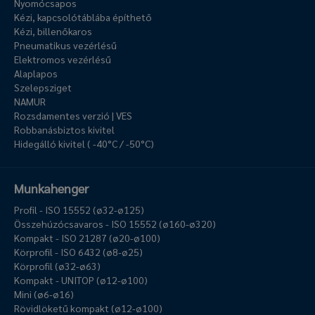
Nyomócsapos
Kézi, kapcsolótáblába építhető
Kézi, billenőkaros
Pneumatikus vezérlésű
Elektromos vezérlésű
Alaplapos
Szelepsziget
NAMUR
Rozsdamentes verzió | VES
Robbanásbiztos kivitel
Hidegálló kivitel ( -40°C / -50°C)
Munkahenger
Profil - ISO 15552 (ø32-ø125)
Összehúzócsavaros - ISO 15552 (ø160-ø320)
Kompakt - ISO 21287 (ø20-ø100)
Körprofil - ISO 6432 (ø8-ø25)
Körprofil (ø32-ø63)
Kompakt - UNITOP (ø12-ø100)
Mini (ø6-ø16)
Rövidlöketű kompakt (ø12-ø100)