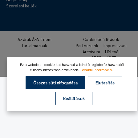
Szerelési kellék
Az árak ÁFA-t nem
Cookie beállítások
tartalmaznak
Partnereink
Impresszum
Archívum
Hírlevél
GDPR
ÁSZF
Ez a weboldal cookie-kat használ a lehető legjobb felhasználói
© 2026 Hafner Pneumatika
élmény biztosítása érdekében.
További információ...
Összes süti elfogadása
Elutasítás
Beállítások