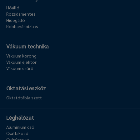
Hőálló
Rozsdamentes
Hidegálló
Robbanásbiztos
Vákuum technika
Vákuum korong
Vákuum ejektor
Vákuum szűrő
Oktatási eszköz
Oktatótábla szett
Léghálózat
Alumínium cső
Csatlakozó
Golyóscsap