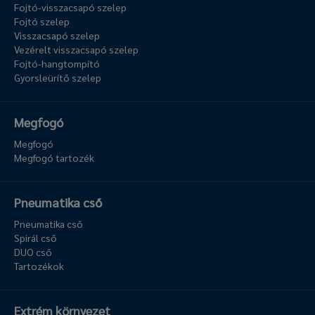
Fojtó-visszacsapó szelep
Fojtó szelep
Visszacsapó szelep
Vezérelt visszacsapó szelep
Fojtó-hangtompító
Gyorsleürítő szelep
Megfogó
Megfogó
Megfogó tartozék
Pneumatika cső
Pneumatika cső
Spirál cső
DUO cső
Tartozékok
Extrém környezet