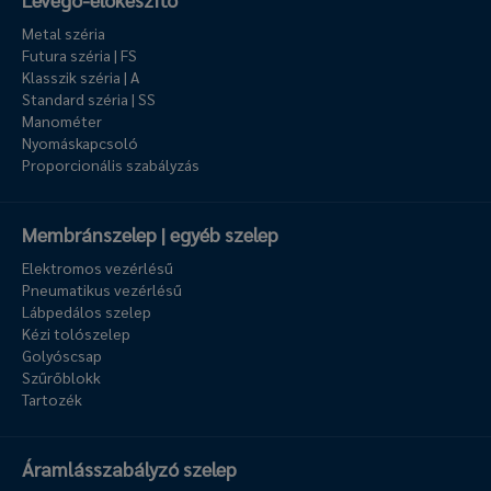
Metal széria
Futura széria | FS
Klasszik széria | A
Standard széria | SS
Manométer
Nyomáskapcsoló
Proporcionális szabályzás
Membránszelep | egyéb szelep
Elektromos vezérlésű
Pneumatikus vezérlésű
Lábpedálos szelep
Kézi tolószelep
Golyóscsap
Szűrőblokk
Tartozék
Áramlásszabályzó szelep