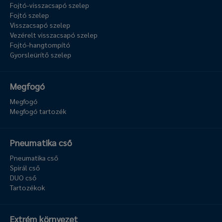
Fojtó-visszacsapó szelep
Fojtó szelep
Visszacsapó szelep
Vezérelt visszacsapó szelep
Fojtó-hangtompító
Gyorsleürítő szelep
Megfogó
Megfogó
Megfogó tartozék
Pneumatika cső
Pneumatika cső
Spirál cső
DUO cső
Tartozékok
Extrém környezet