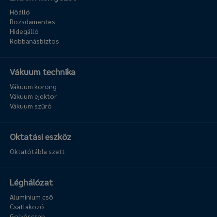
Hőálló
Rozsdamentes
Hidegálló
Robbanásbiztos
Vákuum technika
Vákuum korong
Vákuum ejektor
Vákuum szűrő
Oktatási eszköz
Oktatótábla szett
Léghálózat
Alumínium cső
Csatlakozó
Golyóscsap