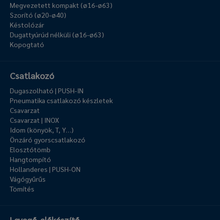
Megvezetett kompakt (ø16-ø63)
Szorító (ø20-ø40)
Késtolózár
Dugattyúrúd nélküli (ø16-ø63)
Kopogtató
Csatlakozó
Dugaszolható | PUSH-IN
Pneumatika csatlakozó készletek
Csavarzat
Csavarzat | INOX
Idom (könyök, T, Y…)
Önzáró gyorscsatlakozó
Elosztótömb
Hangtompító
Hollanderes | PUSH-ON
Vágógyűrűs
Tömítés
Levegő-előkészítő