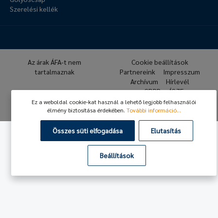
Szerelési kellék
Az árak ÁFA-t nem
Cookie beállítások
tartalmaznak
Partnereink
Impresszum
Archívum
Hírlevél
GDPR
ÁSZF
Ez a weboldal cookie-kat használ a lehető legjobb felhasználói
© 2026 Hafner Pneumatika
élmény biztosítása érdekében.
További információ...
Összes süti elfogadása
Elutasítás
Beállítások