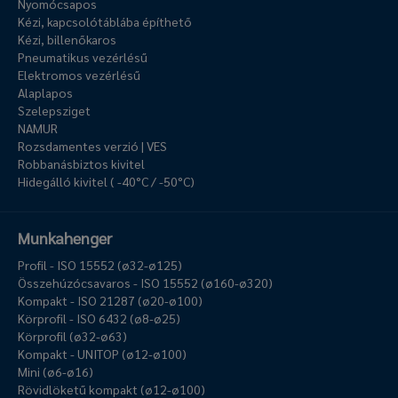
Nyomócsapos
Kézi, kapcsolótáblába építhető
Kézi, billenőkaros
Pneumatikus vezérlésű
Elektromos vezérlésű
Alaplapos
Szelepsziget
NAMUR
Rozsdamentes verzió | VES
Robbanásbiztos kivitel
Hidegálló kivitel ( -40°C / -50°C)
Munkahenger
Profil - ISO 15552 (ø32-ø125)
Összehúzócsavaros - ISO 15552 (ø160-ø320)
Kompakt - ISO 21287 (ø20-ø100)
Körprofil - ISO 6432 (ø8-ø25)
Körprofil (ø32-ø63)
Kompakt - UNITOP (ø12-ø100)
Mini (ø6-ø16)
Rövidlöketű kompakt (ø12-ø100)