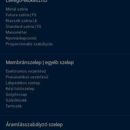
Metal széria
Futura széria | FS
Klasszik széria | A
Standard széria | SS
Manométer
Nyomáskapcsoló
Proporcionális szabályzás
Membránszelep | egyéb szelep
Elektromos vezérlésű
Pneumatikus vezérlésű
Lábpedálos szelep
Kézi tolószelep
Golyóscsap
Szűrőblokk
Tartozék
Áramlásszabályzó szelep