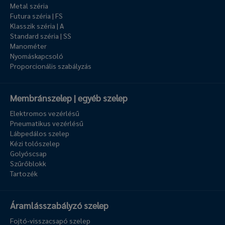
Metal széria
Futura széria | FS
Klasszik széria | A
Standard széria | SS
Manométer
Nyomáskapcsoló
Proporcionális szabályzás
Membránszelep | egyéb szelep
Elektromos vezérlésű
Pneumatikus vezérlésű
Lábpedálos szelep
Kézi tolószelep
Golyóscsap
Szűrőblokk
Tartozék
Áramlásszabályzó szelep
Fojtó-visszacsapó szelep