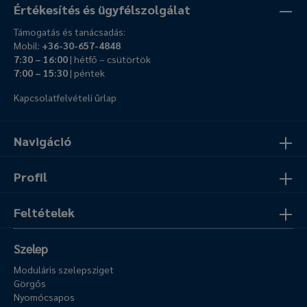
Értékesítés és ügyfélszolgálat
Támogatás és tanácsadás:
Mobil:
+36-30-657-4848
7:30 – 16:00
| hétfő – csütörtök
7:00 – 15:30
| péntek
Kapcsolatfelvételi űrlap
Navigáció
Profil
Feltételek
Szelep
Moduláris szelepsziget
Görgős
Nyomócsapos