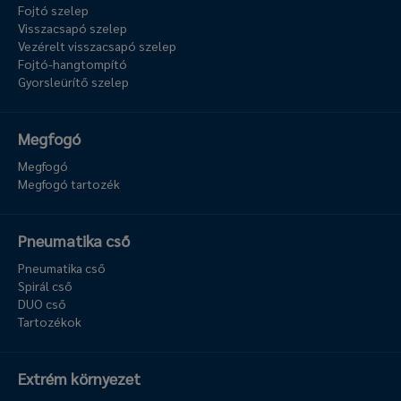
Fojtó szelep
Visszacsapó szelep
Vezérelt visszacsapó szelep
Fojtó-hangtompító
Gyorsleürítő szelep
Megfogó
Megfogó
Megfogó tartozék
Pneumatika cső
Pneumatika cső
Spirál cső
DUO cső
Tartozékok
Extrém környezet