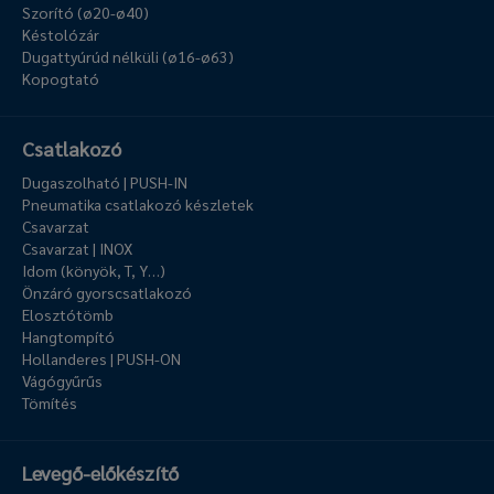
Szorító (ø20-ø40)
Késtolózár
Dugattyúrúd nélküli (ø16-ø63)
Kopogtató
Csatlakozó
Dugaszolható | PUSH-IN
Pneumatika csatlakozó készletek
Csavarzat
Csavarzat | INOX
Idom (könyök, T, Y…)
Önzáró gyorscsatlakozó
Elosztótömb
Hangtompító
Hollanderes | PUSH-ON
Vágógyűrűs
Tömítés
Levegő-előkészítő