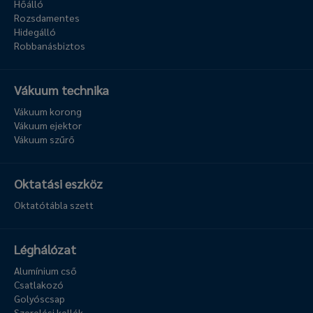
Hőálló
Rozsdamentes
Hidegálló
Robbanásbiztos
Vákuum technika
Vákuum korong
Vákuum ejektor
Vákuum szűrő
Oktatási eszköz
Oktatótábla szett
Léghálózat
Alumínium cső
Csatlakozó
Golyóscsap
Szerelési kellék