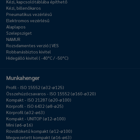
Kézi, kapcsolótáblába építhető
Kézi, billenőkaros
Pneumatikus vezérlésű
Elektromos vezérlésű
Alaplapos
Szelepsziget
NAMUR
Rozsdamentes verzió | VES
Robbanásbiztos kivitel
Hidegálló kivitel ( -40°C / -50°C)
Munkahenger
Profil - ISO 15552 (ø32-ø125)
Összehúzócsavaros - ISO 15552 (ø160-ø320)
Kompakt - ISO 21287 (ø20-ø100)
Körprofil - ISO 6432 (ø8-ø25)
Körprofil (ø32-ø63)
Kompakt - UNITOP (ø12-ø100)
Mini (ø6-ø16)
Rövidlöketű kompakt (ø12-ø100)
Megvezetett kompakt (ø16-ø63)