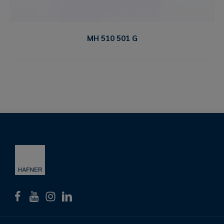
MH 510 501 G