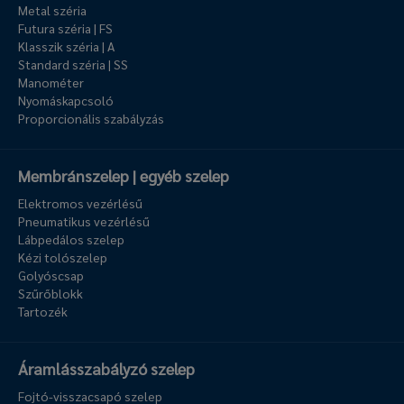
Metal széria
Futura széria | FS
Klasszik széria | A
Standard széria | SS
Manométer
Nyomáskapcsoló
Proporcionális szabályzás
Membránszelep | egyéb szelep
Elektromos vezérlésű
Pneumatikus vezérlésű
Lábpedálos szelep
Kézi tolószelep
Golyóscsap
Szűrőblokk
Tartozék
Áramlásszabályzó szelep
Fojtó-visszacsapó szelep