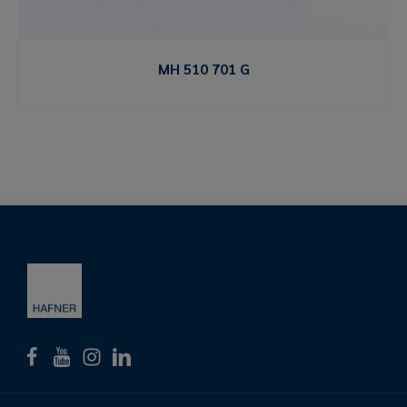
MH 510 701 G