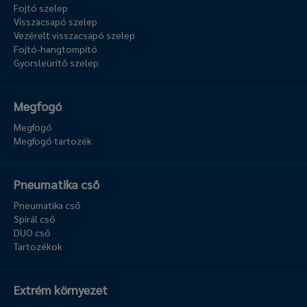
Fojtó szelep
Visszacsapó szelep
Vezérelt visszacsapó szelep
Fojtó-hangtompító
Gyorsleürítő szelep
Megfogó
Megfogó
Megfogó tartozék
Pneumatika cső
Pneumatika cső
Spirál cső
DUO cső
Tartozékok
Extrém környezet