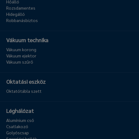
Hőálló
Rozsdamentes
Hidegálló
Robbanásbiztos
Vákuum technika
Vákuum korong
Vákuum ejektor
Vákuum szűrő
Oktatási eszköz
Oktatótábla szett
Léghálózat
Alumínium cső
Csatlakozó
Golyóscsap
Szerelési kellék