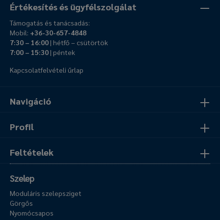
Értékesítés és ügyfélszolgálat
Támogatás és tanácsadás:
Mobil:
+36-30-657-4848
7:30 – 16:00
| hétfő – csütörtök
7:00 – 15:30
| péntek
Kapcsolatfelvételi űrlap
Navigáció
Profil
Feltételek
Szelep
Moduláris szelepsziget
Görgős
Nyomócsapos