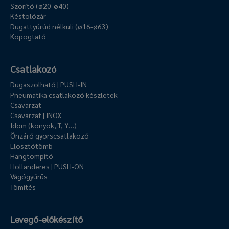
Szorító (ø20-ø40)
Késtolózár
Dugattyúrúd nélküli (ø16-ø63)
Kopogtató
Csatlakozó
Dugaszolható | PUSH-IN
Pneumatika csatlakozó készletek
Csavarzat
Csavarzat | INOX
Idom (könyök, T, Y…)
Önzáró gyorscsatlakozó
Elosztótömb
Hangtompító
Hollanderes | PUSH-ON
Vágógyűrűs
Tömítés
Levegő-előkészítő