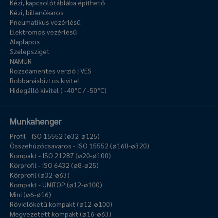
Kézi, kapcsolótáblába építhető
Kézi, billenőkaros
Pneumatikus vezérlésű
Elektromos vezérlésű
Alaplapos
Szelepsziget
NAMUR
Rozsdamentes verzió | VES
Robbanásbiztos kivitel
Hidegálló kivitel ( -40°C / -50°C)
Munkahenger
Profil - ISO 15552 (ø32-ø125)
Összehúzócsavaros - ISO 15552 (ø160-ø320)
Kompakt - ISO 21287 (ø20-ø100)
Körprofil - ISO 6432 (ø8-ø25)
Körprofil (ø32-ø63)
Kompakt - UNITOP (ø12-ø100)
Mini (ø6-ø16)
Rövidlöketű kompakt (ø12-ø100)
Megvezetett kompakt (ø16-ø63)