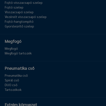
Fojtó-visszacsapó szelep
Fojtó szelep
Visszacsapó szelep
Vezérelt visszacsapó szelep
Fojtó-hangtompító
Gyorsleürítő szelep
Megfogó
Megfogó
Megfogó tartozék
Pneumatika cső
Pneumatika cső
Spirál cső
DUO cső
Tartozékok
Extrém környezet