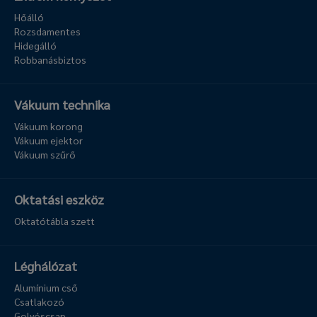
Hőálló
Rozsdamentes
Hidegálló
Robbanásbiztos
Vákuum technika
Vákuum korong
Vákuum ejektor
Vákuum szűrő
Oktatási eszköz
Oktatótábla szett
Léghálózat
Alumínium cső
Csatlakozó
Golyóscsap