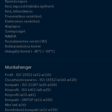
Nyomócsapos
Kézi, kapcsolótáblába építhető
Kézi, billenőkaros
Pneumatikus vezérlésű
Elektromos vezérlésű
Alaplapos
Szelepsziget
NAMUR
Rozsdamentes verzió | VES
Robbanásbiztos kivitel
Hidegálló kivitel ( -40°C / -50°C)
Munkahenger
Profil - ISO 15552 (ø32-ø125)
Összehúzócsavaros - ISO 15552 (ø160-ø320)
Kompakt - ISO 21287 (ø20-ø100)
Körprofil - ISO 6432 (ø8-ø25)
Körprofil (ø32-ø63)
Kompakt - UNITOP (ø12-ø100)
Mini (ø6-ø16)
Rövidlöketű kompakt (ø12-ø100)