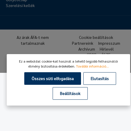
Szerelési kellék
Az árak ÁFA-t nem
Cookie beállítások
tartalmaznak
Partnereink
Impresszum
Archívum
Hírlevél
GDPR
ÁSZF
Ez a weboldal cookie-kat használ a lehető legjobb felhasználói
© 2026 Hafner Pneumatika
élmény biztosítása érdekében.
További információ...
Összes süti elfogadása
Elutasítás
Beállítások