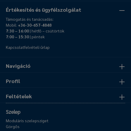
Értékesítés és ügyfélszolgálat
Támogatás és tanácsadás:
Mobil:
+36-30-657-4848
7:30 – 16:00
| hétfő – csütörtök
7:00 – 15:30
| péntek
Kapcsolatfelvételi űrlap
Navigáció
Profil
Feltételek
Szelep
Moduláris szelepsziget
Görgős