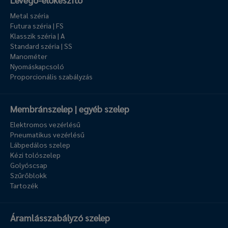
Metal széria
Futura széria | FS
Klasszik széria | A
Standard széria | SS
Manométer
Nyomáskapcsoló
Proporcionális szabályzás
Membránszelep | egyéb szelep
Elektromos vezérlésű
Pneumatikus vezérlésű
Lábpedálos szelep
Kézi tolószelep
Golyóscsap
Szűrőblokk
Tartozék
Áramlásszabályzó szelep