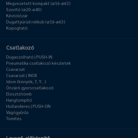
Megvezetett kompakt (ø16-ø63)
Szorító (ø20-ø40)
Késtolózár
Dugattyúrúd nélküli (ø16-ø63)
Kopogtató
Csatlakozó
Dugaszolható | PUSH-IN
Pneumatika csatlakozó készletek
Csavarzat
Csavarzat | INOX
Idom (könyök, T, Y…)
Önzáró gyorscsatlakozó
Elosztótömb
Hangtompító
Hollanderes | PUSH-ON
Vágógyűrűs
Tömítés
Levegő-előkészítő