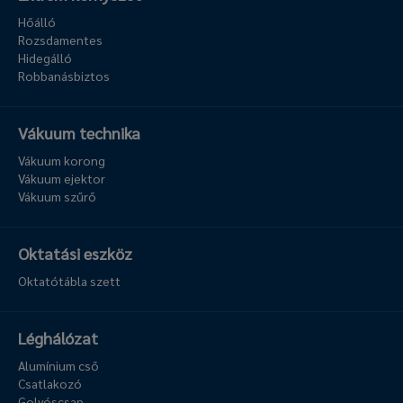
Hőálló
Rozsdamentes
Hidegálló
Robbanásbiztos
Vákuum technika
Vákuum korong
Vákuum ejektor
Vákuum szűrő
Oktatási eszköz
Oktatótábla szett
Léghálózat
Alumínium cső
Csatlakozó
Golyóscsap