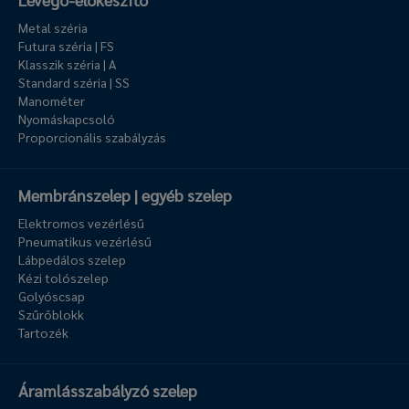
Metal széria
Futura széria | FS
Klasszik széria | A
Standard széria | SS
Manométer
Nyomáskapcsoló
Proporcionális szabályzás
Membránszelep | egyéb szelep
Elektromos vezérlésű
Pneumatikus vezérlésű
Lábpedálos szelep
Kézi tolószelep
Golyóscsap
Szűrőblokk
Tartozék
Áramlásszabályzó szelep