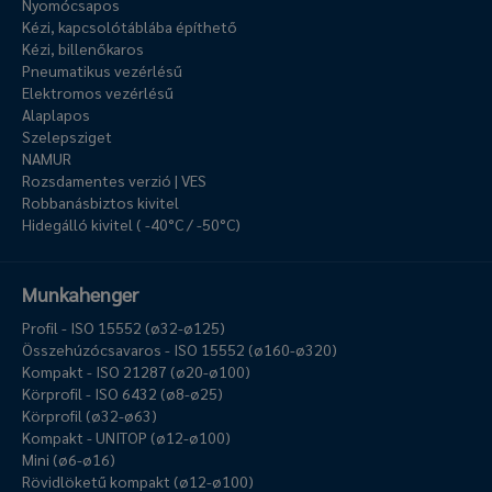
Nyomócsapos
Kézi, kapcsolótáblába építhető
Kézi, billenőkaros
Pneumatikus vezérlésű
Elektromos vezérlésű
Alaplapos
Szelepsziget
NAMUR
Rozsdamentes verzió | VES
Robbanásbiztos kivitel
Hidegálló kivitel ( -40°C / -50°C)
Munkahenger
Profil - ISO 15552 (ø32-ø125)
Összehúzócsavaros - ISO 15552 (ø160-ø320)
Kompakt - ISO 21287 (ø20-ø100)
Körprofil - ISO 6432 (ø8-ø25)
Körprofil (ø32-ø63)
Kompakt - UNITOP (ø12-ø100)
Mini (ø6-ø16)
Rövidlöketű kompakt (ø12-ø100)