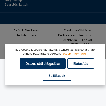
Szerelési kellék
Az árak ÁFA-t nem
Cookie beállítások
tartalmaznak
Partnereink
Impresszum
Archívum
Hírlevél
GDPR
ÁSZF
Ez a weboldal cookie-kat használ a lehető legjobb felhasználói
© 2026 Hafner Pneumatika
élmény biztosítása érdekében.
További információ...
Összes süti elfogadása
Elutasítás
Beállítások