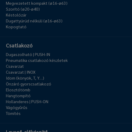
Megvezetett kompakt (ø16-ø63)
Szorító (ø20-ø40)
Késtolózár
Dugattyúrúd nélküli (ø16-ø63)
Kopogtató
Csatlakozó
Dugaszolható | PUSH-IN
Pneumatika csatlakozó készletek
Csavarzat
Csavarzat | INOX
Idom (könyök, T, Y…)
Önzáró gyorscsatlakozó
Elosztótömb
Hangtompító
Hollanderes | PUSH-ON
Vágógyűrűs
Tömítés
Levegő-előkészítő