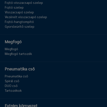
Fojtó-visszacsapó szelep
Fojtó szelep
Visszacsapó szelep
Vezérelt visszacsapó szelep
Fojtó-hangtompító
Gyorsleürítő szelep
Megfogó
Megfogó
Megfogó tartozék
Pneumatika cső
Pneumatika cső
Spirál cső
DUO cső
Tartozékok
Extrém környezet