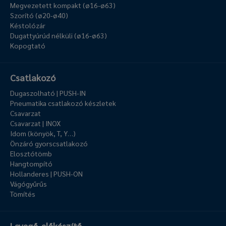
Megvezetett kompakt (ø16-ø63)
Szorító (ø20-ø40)
Késtolózár
Dugattyúrúd nélküli (ø16-ø63)
Kopogtató
Csatlakozó
Dugaszolható | PUSH-IN
Pneumatika csatlakozó készletek
Csavarzat
Csavarzat | INOX
Idom (könyök, T, Y…)
Önzáró gyorscsatlakozó
Elosztótömb
Hangtompító
Hollanderes | PUSH-ON
Vágógyűrűs
Tömítés
Levegő-előkészítő