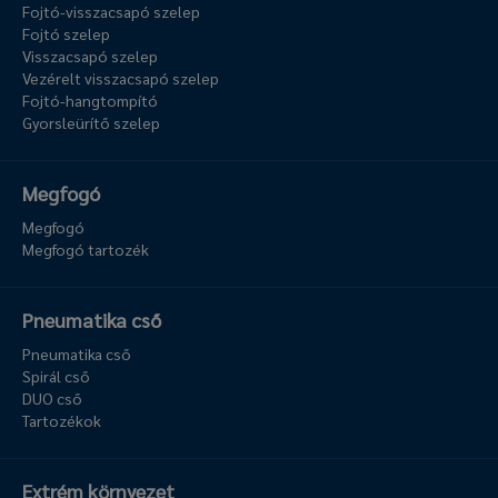
Fojtó-visszacsapó szelep
Fojtó szelep
Visszacsapó szelep
Vezérelt visszacsapó szelep
Fojtó-hangtompító
Gyorsleürítő szelep
Megfogó
Megfogó
Megfogó tartozék
Pneumatika cső
Pneumatika cső
Spirál cső
DUO cső
Tartozékok
Extrém környezet