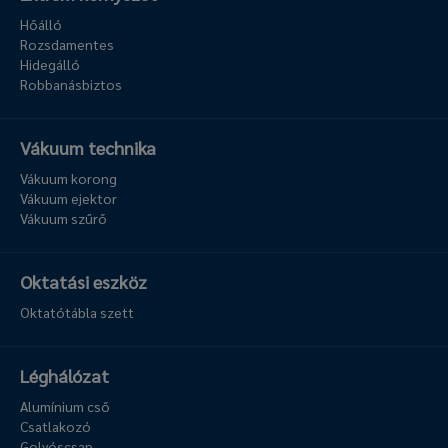
Hőálló
Rozsdamentes
Hidegálló
Robbanásbiztos
Vákuum technika
Vákuum korong
Vákuum ejektor
Vákuum szűrő
Oktatási eszköz
Oktatótábla szett
Léghálózat
Alumínium cső
Csatlakozó
Golyóscsap