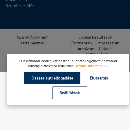
Szerelési kellék
Az árak ÁFA-t nem
Cookie beállítások
tartalmaznak
Partnereink
Impresszum
Archívum
Hírlevél
GDPR
ÁSZF
Ez a weboldal cookie-kat használ a lehető legjobb felhasználói
© 2026 Hafner Pneumatika
élmény biztosítása érdekében.
További információ...
Összes süti elfogadása
Elutasítás
Beállítások