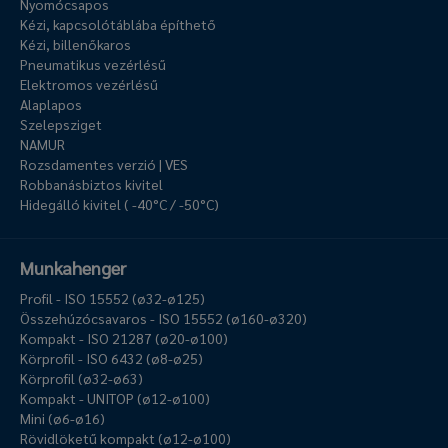
Nyomócsapos
Kézi, kapcsolótáblába építhető
Kézi, billenőkaros
Pneumatikus vezérlésű
Elektromos vezérlésű
Alaplapos
Szelepsziget
NAMUR
Rozsdamentes verzió | VES
Robbanásbiztos kivitel
Hidegálló kivitel ( -40°C / -50°C)
Munkahenger
Profil - ISO 15552 (ø32-ø125)
Összehúzócsavaros - ISO 15552 (ø160-ø320)
Kompakt - ISO 21287 (ø20-ø100)
Körprofil - ISO 6432 (ø8-ø25)
Körprofil (ø32-ø63)
Kompakt - UNITOP (ø12-ø100)
Mini (ø6-ø16)
Rövidlöketű kompakt (ø12-ø100)