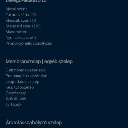
Metal széria
Futura széria | FS
Klasszik széria | A
Standard széria | SS
Manométer
Nyomáskapcsoló
Proporcionális szabályzás
Membránszelep | egyéb szelep
Elektromos vezérlésű
Pneumatikus vezérlésű
Lábpedálos szelep
Kézi tolószelep
Golyóscsap
Szűrőblokk
Tartozék
Áramlásszabályzó szelep