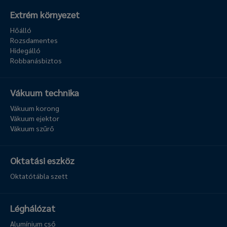
Extrém környezet
Hőálló
Rozsdamentes
Hidegálló
Robbanásbiztos
Vákuum technika
Vákuum korong
Vákuum ejektor
Vákuum szűrő
Oktatási eszköz
Oktatótábla szett
Léghálózat
Alumínium cső