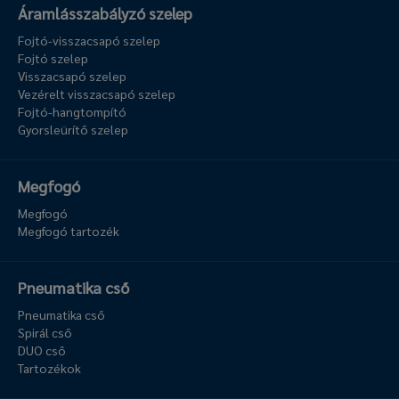
Áramlásszabályzó szelep
Fojtó-visszacsapó szelep
Fojtó szelep
Visszacsapó szelep
Vezérelt visszacsapó szelep
Fojtó-hangtompító
Gyorsleürítő szelep
Megfogó
Megfogó
Megfogó tartozék
Pneumatika cső
Pneumatika cső
Spirál cső
DUO cső
Tartozékok