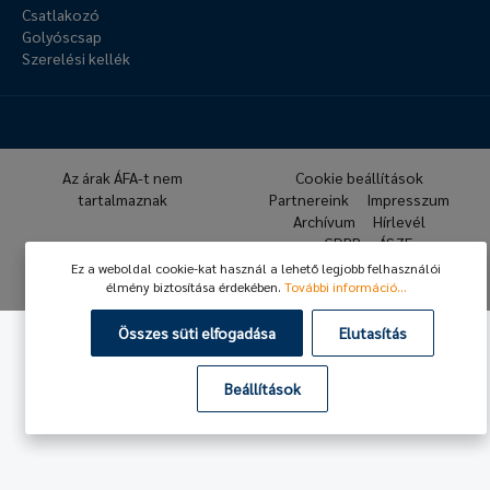
Csatlakozó
Golyóscsap
Szerelési kellék
Az árak ÁFA-t nem
Cookie beállítások
tartalmaznak
Partnereink
Impresszum
Archívum
Hírlevél
GDPR
ÁSZF
Ez a weboldal cookie-kat használ a lehető legjobb felhasználói
© 2026 Hafner Pneumatika
élmény biztosítása érdekében.
További információ...
Összes süti elfogadása
Elutasítás
Beállítások