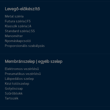
Levegő-előkészítő
Metal széria
Futura széria | FS
Klasszik széria | A
Standard széria | SS
Manométer
Nyomáskapcsoló
Proporcionális szabályzás
Membránszelep | egyéb szelep
Elektromos vezérlésű
Pneumatikus vezérlésű
Lábpedálos szelep
Kézi tolószelep
Golyóscsap
Szűrőblokk
Tartozék