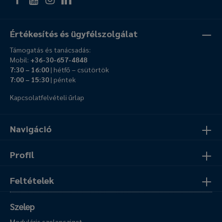
Értékesítés és ügyfélszolgálat
Támogatás és tanácsadás:
Mobil:
+36-30-657-4848
7:30 – 16:00
| hétfő – csütörtök
7:00 – 15:30
| péntek
Kapcsolatfelvételi űrlap
Navigáció
Profil
Feltételek
Szelep
Moduláris szelepsziget