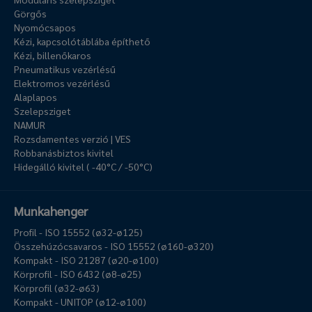
Görgős
Nyomócsapos
Kézi, kapcsolótáblába építhető
Kézi, billenőkaros
Pneumatikus vezérlésű
Elektromos vezérlésű
Alaplapos
Szelepsziget
NAMUR
Rozsdamentes verzió | VES
Robbanásbiztos kivitel
Hidegálló kivitel ( -40°C / -50°C)
Munkahenger
Profil - ISO 15552 (ø32-ø125)
Összehúzócsavaros - ISO 15552 (ø160-ø320)
Kompakt - ISO 21287 (ø20-ø100)
Körprofil - ISO 6432 (ø8-ø25)
Körprofil (ø32-ø63)
Kompakt - UNITOP (ø12-ø100)