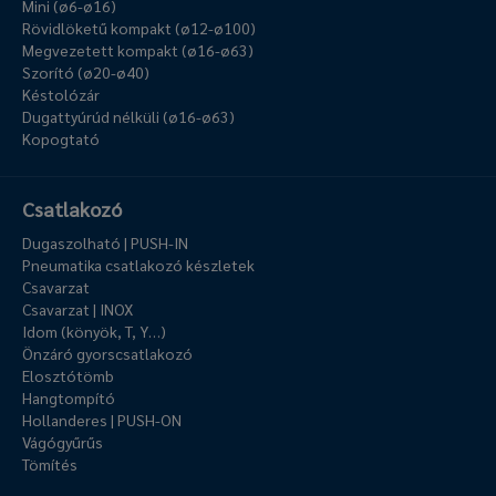
Mini (ø6-ø16)
Rövidlöketű kompakt (ø12-ø100)
Megvezetett kompakt (ø16-ø63)
Szorító (ø20-ø40)
Késtolózár
Dugattyúrúd nélküli (ø16-ø63)
Kopogtató
Csatlakozó
Dugaszolható | PUSH-IN
Pneumatika csatlakozó készletek
Csavarzat
Csavarzat | INOX
Idom (könyök, T, Y…)
Önzáró gyorscsatlakozó
Elosztótömb
Hangtompító
Hollanderes | PUSH-ON
Vágógyűrűs
Tömítés