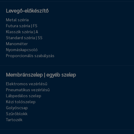
Levegő-előkészítő
Metal széria
Futura széria | FS
Klasszik széria | A
Standard széria | SS
Manométer
Nyomáskapcsoló
Proporcionális szabályzás
Membránszelep | egyéb szelep
Elektromos vezérlésű
Pneumatikus vezérlésű
Lábpedálos szelep
Kézi tolószelep
Golyóscsap
Szűrőblokk
Tartozék