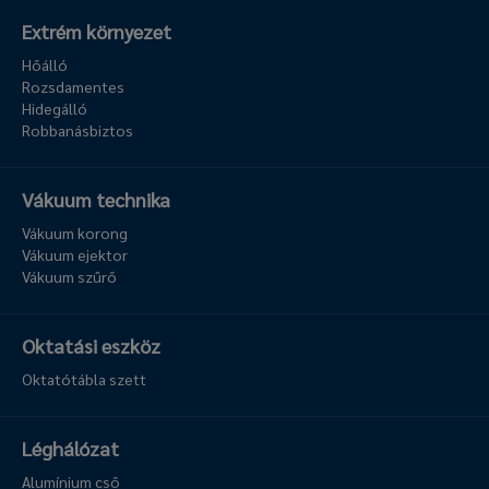
Extrém környezet
Hőálló
Rozsdamentes
Hidegálló
Robbanásbiztos
Vákuum technika
Vákuum korong
Vákuum ejektor
Vákuum szűrő
Oktatási eszköz
Oktatótábla szett
Léghálózat
Alumínium cső