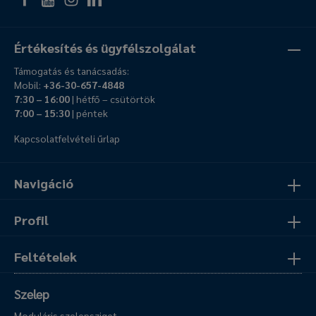
Értékesítés és ügyfélszolgálat
Támogatás és tanácsadás:
Mobil:
+36-30-657-4848
7:30 – 16:00
| hétfő – csütörtök
7:00 – 15:30
| péntek
Kapcsolatfelvételi űrlap
Navigáció
Profil
Feltételek
Szelep
Moduláris szelepsziget