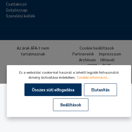
Csatlakozó
Golyóscsap
Szerelési kellék
Az árak ÁFA-t nem
Cookie beállítások
tartalmaznak
Partnereink
Impresszum
Archívum
Hírlevél
GDPR
ÁSZF
Ez a weboldal cookie-kat használ a lehető legjobb felhasználói
© 2026 Hafner Pneumatika
élmény biztosítása érdekében.
További információ...
Összes süti elfogadása
Elutasítás
Beállítások