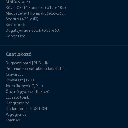
Mini (ø6-ø16)
Rövidlöketű kompakt (ø12-ø100)
Megvezetett kompakt (ø16-ø63)
Szorító (ø20-ø40)
Késtolózár
Dugattyúrúd nélküli (ø16-ø63)
Kopogtató
Csatlakozó
Dugaszolható | PUSH-IN
Pneumatika csatlakozó készletek
Csavarzat
Csavarzat | INOX
Idom (könyök, T, Y…)
Önzáró gyorscsatlakozó
Elosztótömb
Hangtompító
Hollanderes | PUSH-ON
Vágógyűrűs
Tömítés