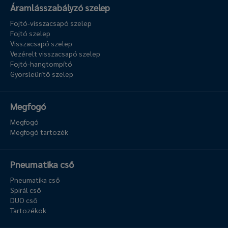
Áramlásszabályzó szelep
Fojtó-visszacsapó szelep
Fojtó szelep
Visszacsapó szelep
Vezérelt visszacsapó szelep
Fojtó-hangtompító
Gyorsleürítő szelep
Megfogó
Megfogó
Megfogó tartozék
Pneumatika cső
Pneumatika cső
Spirál cső
DUO cső
Tartozékok