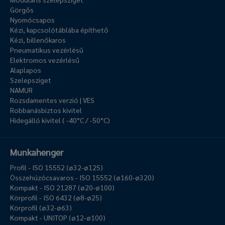
Görgős
Nyomócsapos
Kézi, kapcsolótáblába építhető
Kézi, billenőkaros
Pneumatikus vezérlésű
Elektromos vezérlésű
Alaplapos
Szelepsziget
NAMUR
Rozsdamentes verzió | VES
Robbanásbiztos kivitel
Hidegálló kivitel ( -40°C / -50°C)
Munkahenger
Profil - ISO 15552 (ø32-ø125)
Összehúzócsavaros - ISO 15552 (ø160-ø320)
Kompakt - ISO 21287 (ø20-ø100)
Körprofil - ISO 6432 (ø8-ø25)
Körprofil (ø32-ø63)
Kompakt - UNITOP (ø12-ø100)