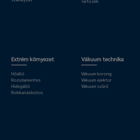
Tartozék
Extrém környezet
Vákuum technika
Hőálló
Vákuum korong
Rozsdamentes
Vákuum ejektor
Hidegálló
Vákuum szűrő
Robbanásbiztos