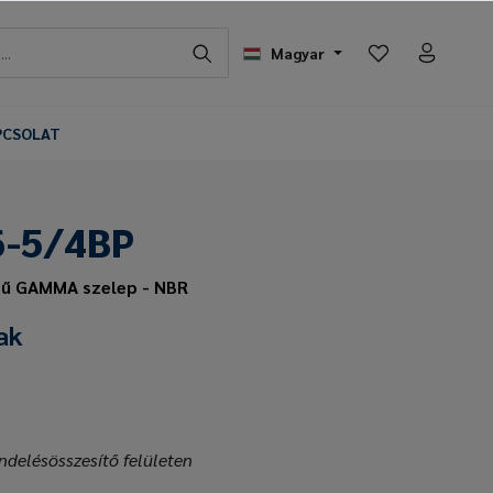
Magyar
PCSOLAT
6-5/4BP
sű GAMMA szelep - NBR
ak
ndelésösszesítő felületen