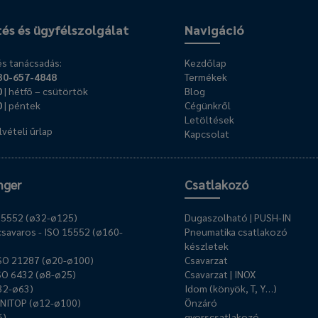
tés és ügyfélszolgálat
Navigáció
s tanácsadás:
Kezdőlap
30-657-4848
Termékek
0
| hétfő – csütörtök
Blog
0
| péntek
Cégünkről
Letöltések
vételi űrlap
Kapcsolat
nger
Csatlakozó
O 15552 (ø32-ø125)
Dugaszolható | PUSH-IN
savaros - ISO 15552 (ø160-
Pneumatika csatlakozó
készletek
ISO 21287 (ø20-ø100)
Csavarzat
ISO 6432 (ø8-ø25)
Csavarzat | INOX
ø32-ø63)
Idom (könyök, T, Y…)
UNITOP (ø12-ø100)
Önzáró
6)
gyorscsatlakozó