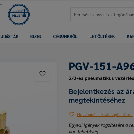
UDÁSTÁR
BLOG
CÉGÜNKRŐL
LETÖLTÉSEK
KA
PGV-151-A9
2/2-es pneumatikus vezérlé
Bejelentkezés az ár
megtekintéséhez
Hozzáadás a kívánságlistához
Egyedi igények rögzítésére a re
van lehetőség