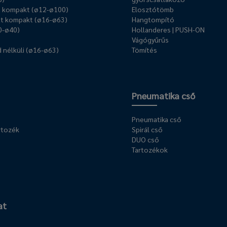
ű kompakt (ø12-ø100)
Elosztótömb
t kompakt (ø16-ø63)
Hangtompító
0-ø40)
Hollanderes | PUSH-ON
Vágógyűrűs
 nélküli (ø16-ø63)
Tömítés
Pneumatika cső
Pneumatika cső
rtozék
Spirál cső
DUO cső
Tartozékok
at