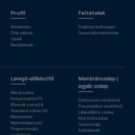
Profil
Feltételek
Áttekintés
Szállítási költségek
Fiók adatok
Garanciális feltételek
Címek
Rendelések
Levegő-előkészítő
Membránszelep |
egyéb szelep
Metal széria
Futura széria | FS
Elektromos vezérlésű
Klasszik széria | A
Pneumatikus vezérlésű
Standard széria | SS
Lábpedálos szelep
Manométer
Kézi tolószelep
Nyomáskapcsoló
Golyóscsap
Proporcionális
Szűrőblokk
szabályzás