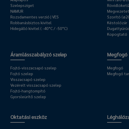
Szelepsziget
Rövidlöket
NAMUR
Megvezetet
Rozsdamentes verzió | VES
Szorító (ø2
Robbanásbiztos kivitel
Késtolózár
Hidegálló kivitel ( -40°C / -50°C)
Dugattyúrúd
Kopogtató
Áramlásszabályzó szelep
Megfogó
Fojtó-visszacsapó szelep
Megfogó
Fojtó szelep
Megfogó ta
Visszacsapó szelep
Vezérelt visszacsapó szelep
Fojtó-hangtompító
Gyorsleürítő szelep
Oktatási eszköz
Léghálóz