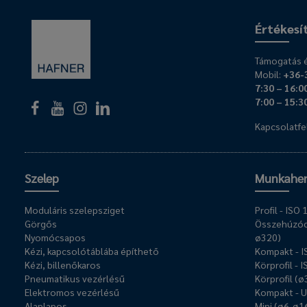
Értékesí
Támogatás é
Mobil:
+36-
7:30 – 16:0
7:00 – 15:3
Kapcsolatfel
Szelep
Munkahe
Moduláris szelepsziget
Profil - IS
Görgős
Összehúzóc
Nyomócsapos
ø320)
Kézi, kapcsolótáblába építhető
Kompakt - 
Kézi, billenőkaros
Körprofil - 
Pneumatikus vezérlésű
Körprofil (
Elektromos vezérlésű
Kompakt - 
Alaplapos
Mini (ø6-ø1