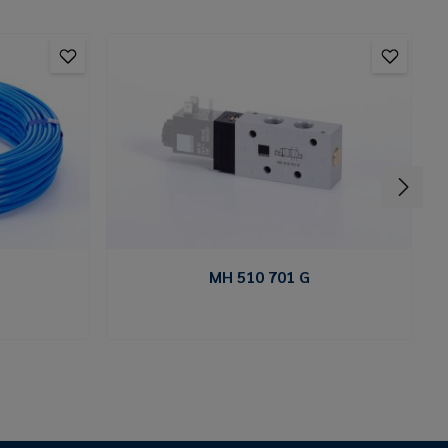
MH 510 701 G