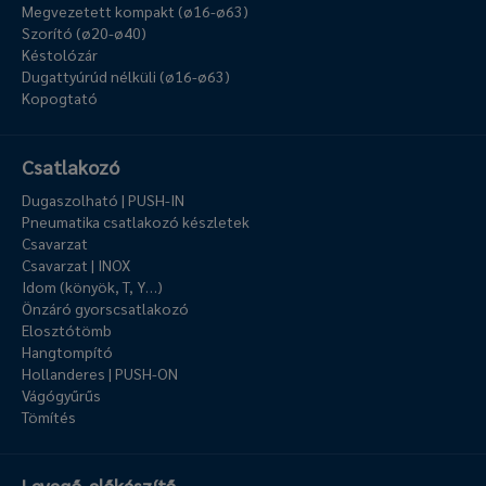
Megvezetett kompakt (ø16-ø63)
Szorító (ø20-ø40)
Késtolózár
Dugattyúrúd nélküli (ø16-ø63)
Kopogtató
Csatlakozó
Dugaszolható | PUSH-IN
Pneumatika csatlakozó készletek
Csavarzat
Csavarzat | INOX
Idom (könyök, T, Y…)
Önzáró gyorscsatlakozó
Elosztótömb
Hangtompító
Hollanderes | PUSH-ON
Vágógyűrűs
Tömítés
Levegő-előkészítő