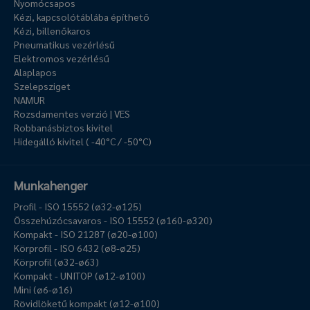
Nyomócsapos
Kézi, kapcsolótáblába építhető
Kézi, billenőkaros
Pneumatikus vezérlésű
Elektromos vezérlésű
Alaplapos
Szelepsziget
NAMUR
Rozsdamentes verzió | VES
Robbanásbiztos kivitel
Hidegálló kivitel ( -40°C / -50°C)
Munkahenger
Profil - ISO 15552 (ø32-ø125)
Összehúzócsavaros - ISO 15552 (ø160-ø320)
Kompakt - ISO 21287 (ø20-ø100)
Körprofil - ISO 6432 (ø8-ø25)
Körprofil (ø32-ø63)
Kompakt - UNITOP (ø12-ø100)
Mini (ø6-ø16)
Rövidlöketű kompakt (ø12-ø100)