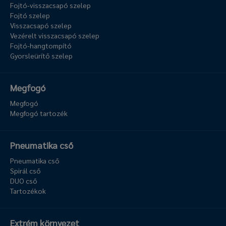
Fojtó-visszacsapó szelep
Fojtó szelep
Visszacsapó szelep
Vezérelt visszacsapó szelep
Fojtó-hangtompító
Gyorsleürítő szelep
Megfogó
Megfogó
Megfogó tartozék
Pneumatika cső
Pneumatika cső
Spirál cső
DUO cső
Tartozékok
Extrém környezet