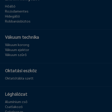
Hőálló
Rozsdamentes
Hidegálló
Robbanásbiztos
Vákuum technika
Vákuum korong
Vákuum ejektor
Vákuum szűrő
Oktatási eszköz
Oktatótábla szett
Léghálózat
Alumínium cső
Csatlakozó
Golyóscsap