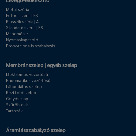
Metal széria
Futura széria | FS
Klasszik széria | A
Standard széria | SS
Manométer
Nyomáskapcsoló
Proporcionális szabályzás
Membránszelep | egyéb szelep
Elektromos vezérlésű
Pneumatikus vezérlésű
Lábpedálos szelep
Kézi tolószelep
Golyóscsap
Szűrőblokk
Tartozék
Áramlásszabályzó szelep