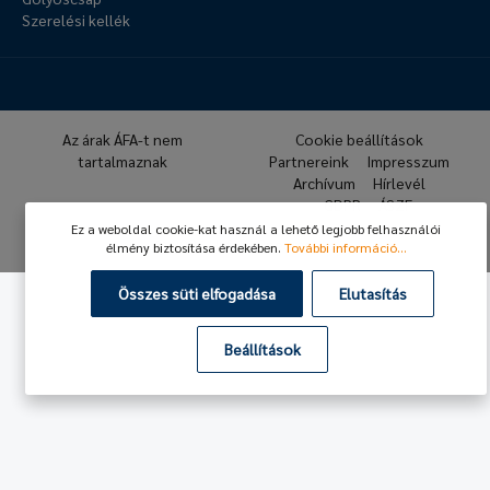
Szerelési kellék
Az árak ÁFA-t nem
Cookie beállítások
tartalmaznak
Partnereink
Impresszum
Archívum
Hírlevél
GDPR
ÁSZF
Ez a weboldal cookie-kat használ a lehető legjobb felhasználói
© 2026 Hafner Pneumatika
élmény biztosítása érdekében.
További információ...
Összes süti elfogadása
Elutasítás
Beállítások