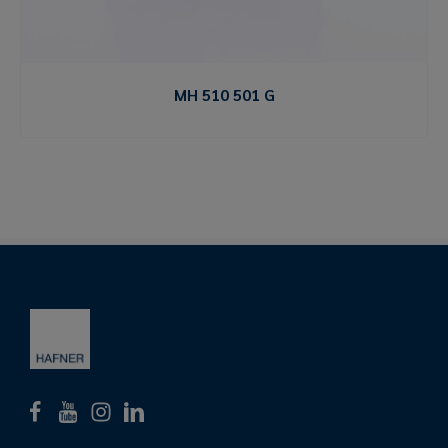
MH 510 501 G