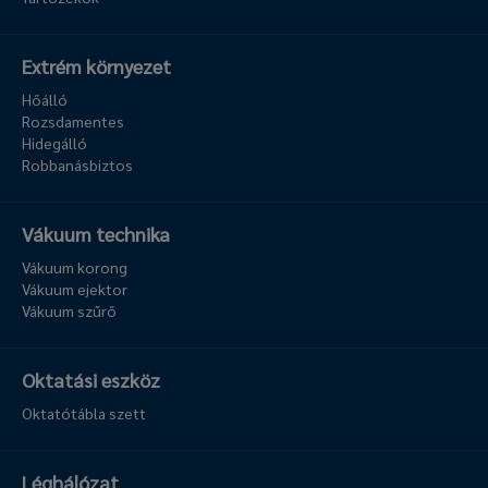
Extrém környezet
Hőálló
Rozsdamentes
Hidegálló
Robbanásbiztos
Vákuum technika
Vákuum korong
Vákuum ejektor
Vákuum szűrő
Oktatási eszköz
Oktatótábla szett
Léghálózat