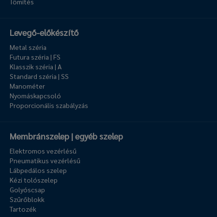
Tömítés
Levegő-előkészítő
Metal széria
Futura széria | FS
Klasszik széria | A
Standard széria | SS
Manométer
Nyomáskapcsoló
Proporcionális szabályzás
Membránszelep | egyéb szelep
Elektromos vezérlésű
Pneumatikus vezérlésű
Lábpedálos szelep
Kézi tolószelep
Golyóscsap
Szűrőblokk
Tartozék