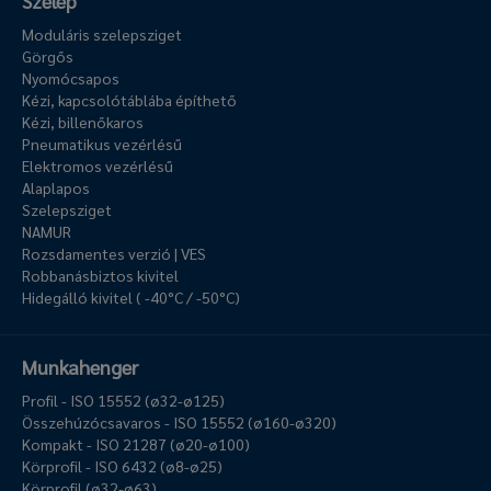
Szelep
Moduláris szelepsziget
Görgős
Nyomócsapos
Kézi, kapcsolótáblába építhető
Kézi, billenőkaros
Pneumatikus vezérlésű
Elektromos vezérlésű
Alaplapos
Szelepsziget
NAMUR
Rozsdamentes verzió | VES
Robbanásbiztos kivitel
Hidegálló kivitel ( -40°C / -50°C)
Munkahenger
Profil - ISO 15552 (ø32-ø125)
Összehúzócsavaros - ISO 15552 (ø160-ø320)
Kompakt - ISO 21287 (ø20-ø100)
Körprofil - ISO 6432 (ø8-ø25)
Körprofil (ø32-ø63)