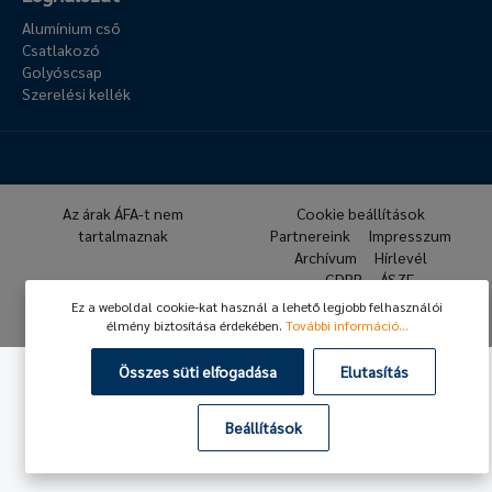
Alumínium cső
Csatlakozó
Golyóscsap
Szerelési kellék
Az árak ÁFA-t nem
Cookie beállítások
tartalmaznak
Partnereink
Impresszum
Archívum
Hírlevél
GDPR
ÁSZF
Ez a weboldal cookie-kat használ a lehető legjobb felhasználói
© 2026 Hafner Pneumatika
élmény biztosítása érdekében.
További információ...
Összes süti elfogadása
Elutasítás
Beállítások