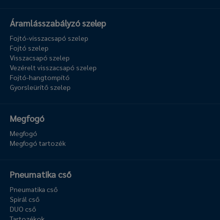
Áramlásszabályzó szelep
Fojtó-visszacsapó szelep
Fojtó szelep
Visszacsapó szelep
Vezérelt visszacsapó szelep
Fojtó-hangtompító
Gyorsleürítő szelep
Megfogó
Megfogó
Megfogó tartozék
Pneumatika cső
Pneumatika cső
Spirál cső
DUO cső
Tartozékok