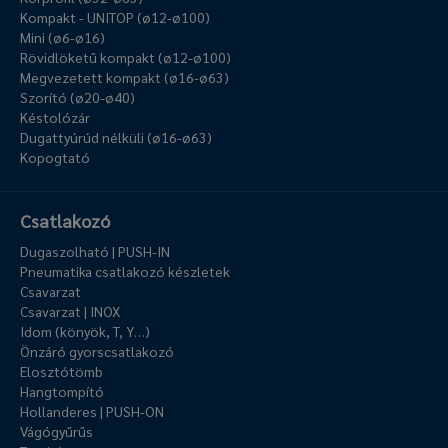
Kompakt - UNITOP (ø12-ø100)
Mini (ø6-ø16)
Rövidlöketű kompakt (ø12-ø100)
Megvezetett kompakt (ø16-ø63)
Szorító (ø20-ø40)
Késtolózár
Dugattyúrúd nélküli (ø16-ø63)
Kopogtató
Csatlakozó
Dugaszolható | PUSH-IN
Pneumatika csatlakozó készletek
Csavarzat
Csavarzat | INOX
Idom (könyök, T, Y…)
Önzáró gyorscsatlakozó
Elosztótömb
Hangtompító
Hollanderes | PUSH-ON
Vágógyűrűs