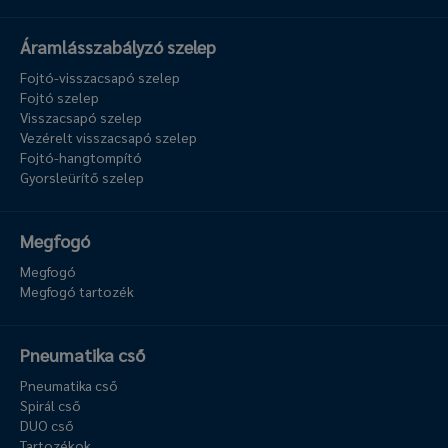
Áramlásszabályzó szelep
Fojtó-visszacsapó szelep
Fojtó szelep
Visszacsapó szelep
Vezérelt visszacsapó szelep
Fojtó-hangtompító
Gyorsleürítő szelep
Megfogó
Megfogó
Megfogó tartozék
Pneumatika cső
Pneumatika cső
Spirál cső
DUO cső
Tartozékok