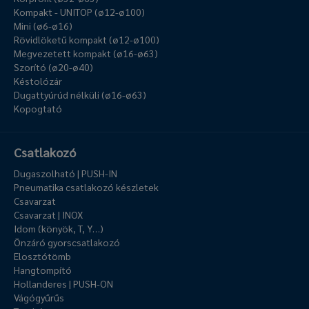
Kompakt - UNITOP (ø12-ø100)
Mini (ø6-ø16)
Rövidlöketű kompakt (ø12-ø100)
Megvezetett kompakt (ø16-ø63)
Szorító (ø20-ø40)
Késtolózár
Dugattyúrúd nélküli (ø16-ø63)
Kopogtató
Csatlakozó
Dugaszolható | PUSH-IN
Pneumatika csatlakozó készletek
Csavarzat
Csavarzat | INOX
Idom (könyök, T, Y…)
Önzáró gyorscsatlakozó
Elosztótömb
Hangtompító
Hollanderes | PUSH-ON
Vágógyűrűs