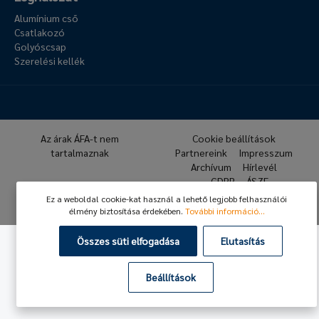
Alumínium cső
Csatlakozó
Golyóscsap
Szerelési kellék
Az árak ÁFA-t nem
Cookie beállítások
tartalmaznak
Partnereink
Impresszum
Archívum
Hírlevél
GDPR
ÁSZF
Ez a weboldal cookie-kat használ a lehető legjobb felhasználói
© 2026 Hafner Pneumatika
élmény biztosítása érdekében.
További információ...
Összes süti elfogadása
Elutasítás
Beállítások