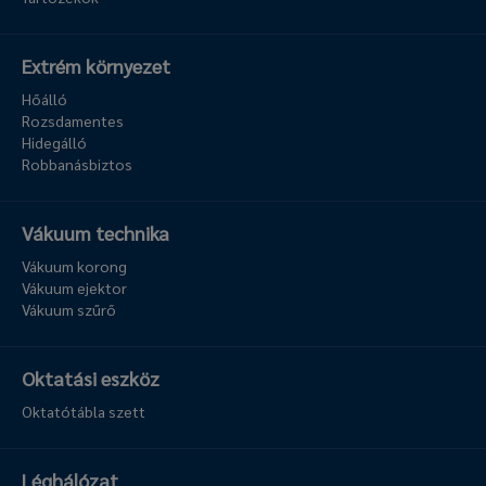
Extrém környezet
Hőálló
Rozsdamentes
Hidegálló
Robbanásbiztos
Vákuum technika
Vákuum korong
Vákuum ejektor
Vákuum szűrő
Oktatási eszköz
Oktatótábla szett
Léghálózat