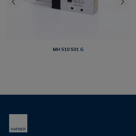
MH 510 501 G