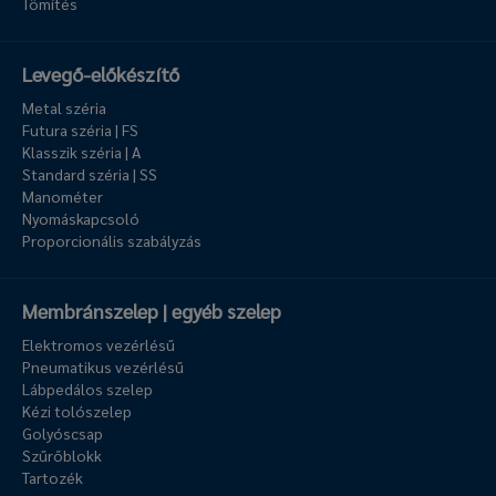
Tömítés
Levegő-előkészítő
Metal széria
Futura széria | FS
Klasszik széria | A
Standard széria | SS
Manométer
Nyomáskapcsoló
Proporcionális szabályzás
Membránszelep | egyéb szelep
Elektromos vezérlésű
Pneumatikus vezérlésű
Lábpedálos szelep
Kézi tolószelep
Golyóscsap
Szűrőblokk
Tartozék