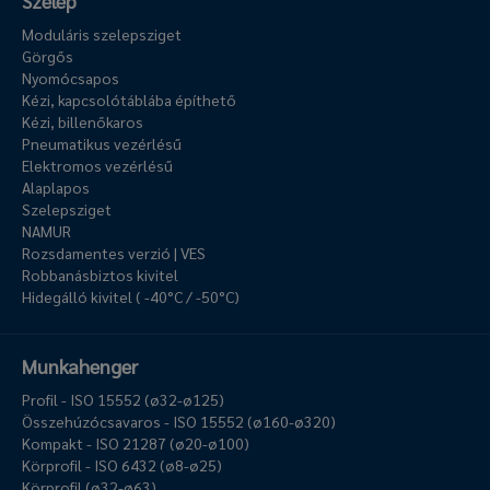
Szelep
Moduláris szelepsziget
Görgős
Nyomócsapos
Kézi, kapcsolótáblába építhető
Kézi, billenőkaros
Pneumatikus vezérlésű
Elektromos vezérlésű
Alaplapos
Szelepsziget
NAMUR
Rozsdamentes verzió | VES
Robbanásbiztos kivitel
Hidegálló kivitel ( -40°C / -50°C)
Munkahenger
Profil - ISO 15552 (ø32-ø125)
Összehúzócsavaros - ISO 15552 (ø160-ø320)
Kompakt - ISO 21287 (ø20-ø100)
Körprofil - ISO 6432 (ø8-ø25)
Körprofil (ø32-ø63)