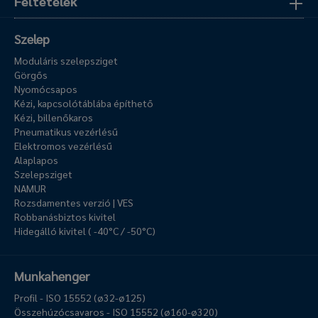
Feltételek
Szelep
Moduláris szelepsziget
Görgős
Nyomócsapos
Kézi, kapcsolótáblába építhető
Kézi, billenőkaros
Pneumatikus vezérlésű
Elektromos vezérlésű
Alaplapos
Szelepsziget
NAMUR
Rozsdamentes verzió | VES
Robbanásbiztos kivitel
Hidegálló kivitel ( -40°C / -50°C)
Munkahenger
Profil - ISO 15552 (ø32-ø125)
Összehúzócsavaros - ISO 15552 (ø160-ø320)