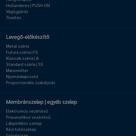
Hollanderes | PUSH-ON
Vágógyűrűs
Tömítés
Levegő-előkészítő
Metal széria
Futura széria | FS
Klasszik széria | A
Standard széria | SS
Manométer
Nyomáskapcsoló
Proporcionális szabályzás
Membránszelep | egyéb szelep
Elektromos vezérlésű
Pneumatikus vezérlésű
Lábpedálos szelep
Kézi tolószelep
Golyóscsap