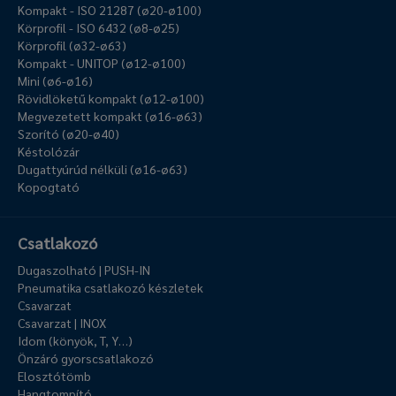
Kompakt - ISO 21287 (ø20-ø100)
Körprofil - ISO 6432 (ø8-ø25)
Körprofil (ø32-ø63)
Kompakt - UNITOP (ø12-ø100)
Mini (ø6-ø16)
Rövidlöketű kompakt (ø12-ø100)
Megvezetett kompakt (ø16-ø63)
Szorító (ø20-ø40)
Késtolózár
Dugattyúrúd nélküli (ø16-ø63)
Kopogtató
Csatlakozó
Dugaszolható | PUSH-IN
Pneumatika csatlakozó készletek
Csavarzat
Csavarzat | INOX
Idom (könyök, T, Y…)
Önzáró gyorscsatlakozó
Elosztótömb
Hangtompító