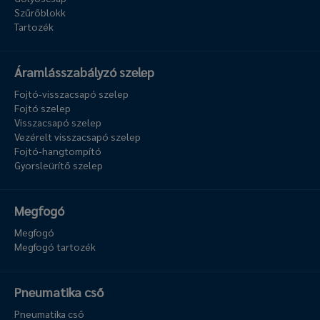
Szűrőblokk
Tartozék
Áramlásszabályzó szelep
Fojtó-visszacsapó szelep
Fojtó szelep
Visszacsapó szelep
Vezérelt visszacsapó szelep
Fojtó-hangtompító
Gyorsleürítő szelep
Megfogó
Megfogó
Megfogó tartozék
Pneumatika cső
Pneumatika cső