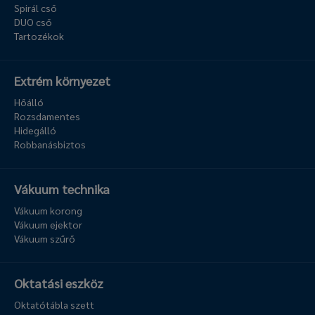
Spirál cső
DUO cső
Tartozékok
Extrém környezet
Hőálló
Rozsdamentes
Hidegálló
Robbanásbiztos
Vákuum technika
Vákuum korong
Vákuum ejektor
Vákuum szűrő
Oktatási eszköz
Oktatótábla szett