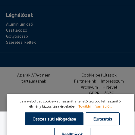
Léghálózat
Alumínium cső
Csatlakozó
Golyóscsap
Szerelési kellék
Az árak ÁFA-t nem
Cookie beállítások
tartalmaznak
Partnereink
Impresszum
Archívum
Hírlevél
GDPR
ÁSZF
Ez a weboldal cookie-kat használ a lehető legjobb felhasználói
© 2026 Hafner Pneumatika
élmény biztosítása érdekében.
További információ...
Összes süti elfogadása
Elutasítás
Beállítások