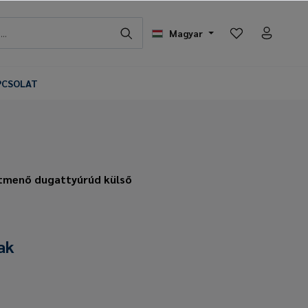
Magyar
PCSOLAT
tmenő dugattyúrúd külső
ak