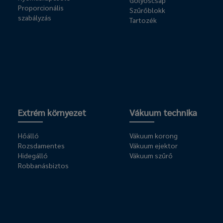
Golyóscsap
Proporcionális
Szűrőblokk
szabályzás
Tartozék
Extrém környezet
Vákuum technika
Hőálló
Vákuum korong
Rozsdamentes
Vákuum ejektor
Hidegálló
Vákuum szűrő
Robbanásbiztos