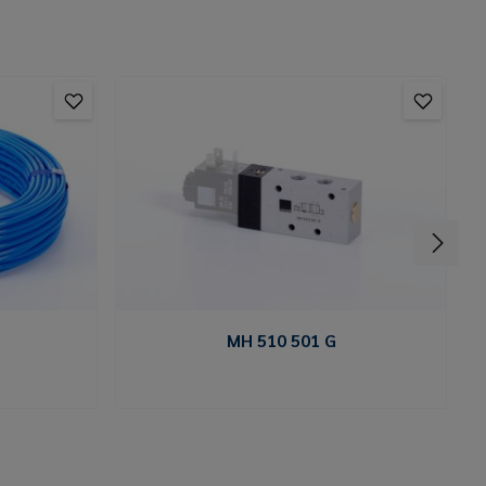
MH 510 501 G