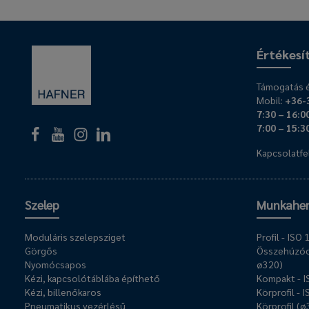
Értékesí
Támogatás é
Mobil:
+36-
7:30 – 16:0
7:00 – 15:3
Kapcsolatfel
Szelep
Munkahe
Moduláris szelepsziget
Profil - IS
Görgős
Összehúzóc
Nyomócsapos
ø320)
Kézi, kapcsolótáblába építhető
Kompakt - 
Kézi, billenőkaros
Körprofil - 
Pneumatikus vezérlésű
Körprofil (