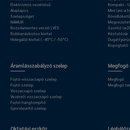
Elektromos vezérlésű
Kompakt - 
Alaplapos
Mini (ø6-ø1
Szelepsziget
Rövidlöket
NAMUR
Megvezetet
Rozsdamentes verzió | VES
Szorító (ø2
Robbanásbiztos kivitel
Késtolózár
Hidegálló kivitel ( -40°C / -50°C)
Dugattyúrúd
Kopogtató
Áramlásszabályzó szelep
Megfogó
Fojtó-visszacsapó szelep
Megfogó
Fojtó szelep
Megfogó ta
Visszacsapó szelep
Vezérelt visszacsapó szelep
Fojtó-hangtompító
Gyorsleürítő szelep
Oktatási eszköz
Léghálóz