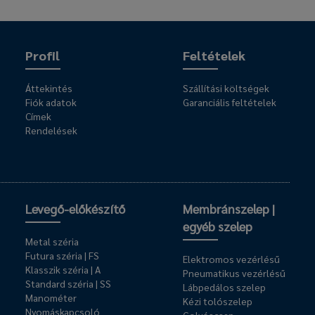
Profil
Feltételek
Áttekintés
Szállítási költségek
Fiók adatok
Garanciális feltételek
Címek
Rendelések
Levegő-előkészítő
Membránszelep |
egyéb szelep
Metal széria
Futura széria | FS
Elektromos vezérlésű
Klasszik széria | A
Pneumatikus vezérlésű
Standard széria | SS
Lábpedálos szelep
Manométer
Kézi tolószelep
Nyomáskapcsoló