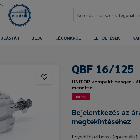
UDÁSTÁR
BLOG
CÉGÜNKRŐL
LETÖLTÉSEK
KA
QBF 16/125
UNITOP kompakt henger - á
menettel
Kifutó
Bejelentkezés az ár
megtekintéséhez
Egyedi lökethossz (opcionális)