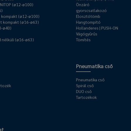
UNITOP (ø12-ø100)
Önzáró
6)
gyorscsatlakozó
ű kompakt (ø12-ø100)
Elosztótömb
t kompakt (ø16-ø63)
Hangtompító
0-ø40)
Hollanderes | PUSH-ON
Vágógyűrűs
 nélküli (ø16-ø63)
Tömítés
Pneumatika cső
Pneumatika cső
rtozék
Spirál cső
DUO cső
Tartozékok
at