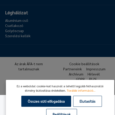
Léghálózat
Alumínium cső
Csatlakozó
Golyóscsap
Szerelési kellék
Az árak ÁFA-t nem
Cookie beállítások
tartalmaznak
Partnereink
Impresszum
Archívum
Hírlevél
GDPR
ÁSZF
Ez a weboldal cookie-kat használ a lehető legjobb felhasználói
© 2026 Hafner Pneumatika
élmény biztosítása érdekében.
További információ...
Összes süti elfogadása
Elutasítás
Beállítások