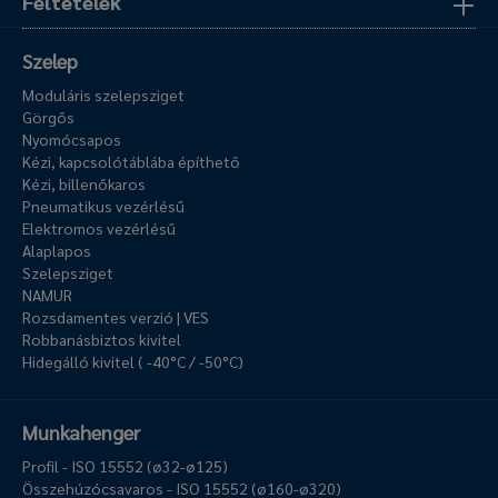
Feltételek
Szelep
Moduláris szelepsziget
Görgős
Nyomócsapos
Kézi, kapcsolótáblába építhető
Kézi, billenőkaros
Pneumatikus vezérlésű
Elektromos vezérlésű
Alaplapos
Szelepsziget
NAMUR
Rozsdamentes verzió | VES
Robbanásbiztos kivitel
Hidegálló kivitel ( -40°C / -50°C)
Munkahenger
Profil - ISO 15552 (ø32-ø125)
Összehúzócsavaros - ISO 15552 (ø160-ø320)