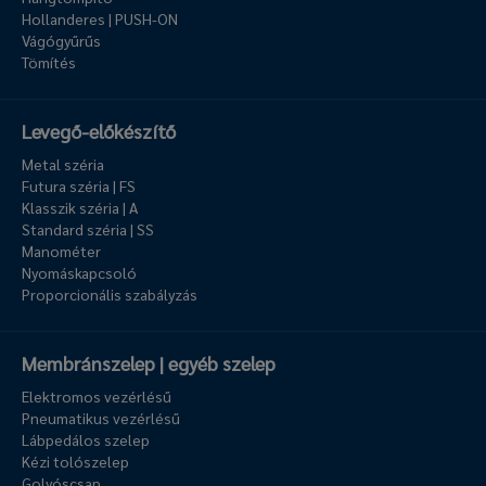
Hollanderes | PUSH-ON
Vágógyűrűs
Tömítés
Levegő-előkészítő
Metal széria
Futura széria | FS
Klasszik széria | A
Standard széria | SS
Manométer
Nyomáskapcsoló
Proporcionális szabályzás
Membránszelep | egyéb szelep
Elektromos vezérlésű
Pneumatikus vezérlésű
Lábpedálos szelep
Kézi tolószelep
Golyóscsap