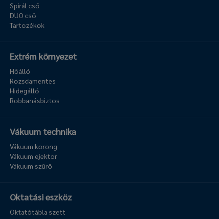
Spirál cső
DUO cső
Tartozékok
Extrém környezet
Hőálló
Rozsdamentes
Hidegálló
Robbanásbiztos
Vákuum technika
Vákuum korong
Vákuum ejektor
Vákuum szűrő
Oktatási eszköz
Oktatótábla szett