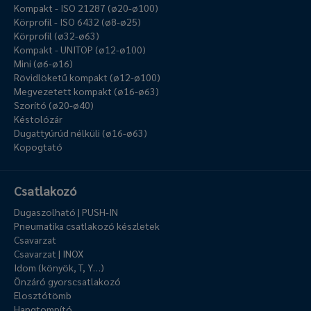
Kompakt - ISO 21287 (ø20-ø100)
Körprofil - ISO 6432 (ø8-ø25)
Körprofil (ø32-ø63)
Kompakt - UNITOP (ø12-ø100)
Mini (ø6-ø16)
Rövidlöketű kompakt (ø12-ø100)
Megvezetett kompakt (ø16-ø63)
Szorító (ø20-ø40)
Késtolózár
Dugattyúrúd nélküli (ø16-ø63)
Kopogtató
Csatlakozó
Dugaszolható | PUSH-IN
Pneumatika csatlakozó készletek
Csavarzat
Csavarzat | INOX
Idom (könyök, T, Y…)
Önzáró gyorscsatlakozó
Elosztótömb
Hangtompító