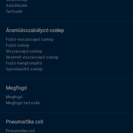
Szűrőblokk
Tartozék
Áramlásszabályzó szelep
Fojtó-visszacsapó szelep
Fojtó szelep
Visszacsapó szelep
Vezérelt visszacsapó szelep
Fojtó-hangtompító
Gyorsleürítő szelep
Megfogó
Megfogó
Megfogó tartozék
Pneumatika cső
Pneumatika cső