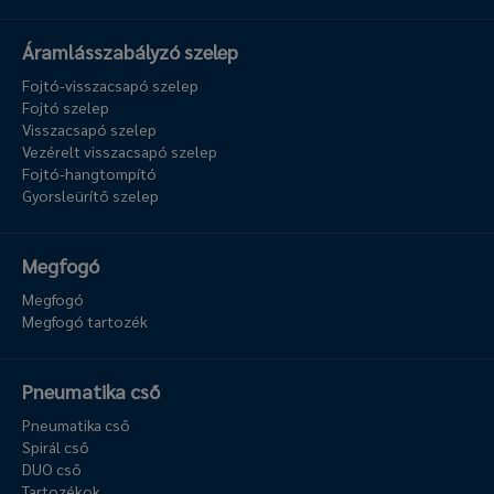
Áramlásszabályzó szelep
Fojtó-visszacsapó szelep
Fojtó szelep
Visszacsapó szelep
Vezérelt visszacsapó szelep
Fojtó-hangtompító
Gyorsleürítő szelep
Megfogó
Megfogó
Megfogó tartozék
Pneumatika cső
Pneumatika cső
Spirál cső
DUO cső
Tartozékok