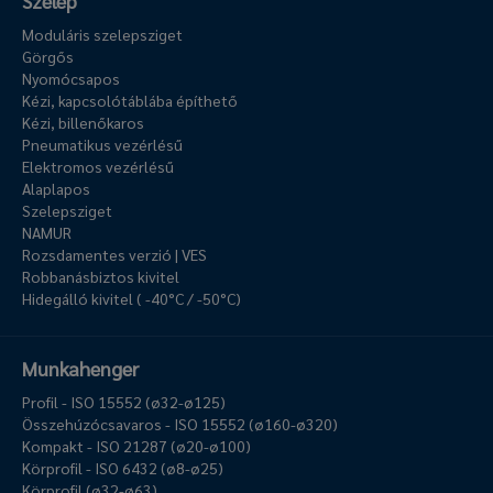
Szelep
Moduláris szelepsziget
Görgős
Nyomócsapos
Kézi, kapcsolótáblába építhető
Kézi, billenőkaros
Pneumatikus vezérlésű
Elektromos vezérlésű
Alaplapos
Szelepsziget
NAMUR
Rozsdamentes verzió | VES
Robbanásbiztos kivitel
Hidegálló kivitel ( -40°C / -50°C)
Munkahenger
Profil - ISO 15552 (ø32-ø125)
Összehúzócsavaros - ISO 15552 (ø160-ø320)
Kompakt - ISO 21287 (ø20-ø100)
Körprofil - ISO 6432 (ø8-ø25)
Körprofil (ø32-ø63)