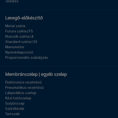
Tömítés
Levegő-előkészítő
Metal széria
Futura széria | FS
Klasszik széria | A
Standard széria | SS
Manométer
Nyomáskapcsoló
Proporcionális szabályzás
Membránszelep | egyéb szelep
Elektromos vezérlésű
Pneumatikus vezérlésű
Lábpedálos szelep
Kézi tolószelep
Golyóscsap
Szűrőblokk
Tartozék