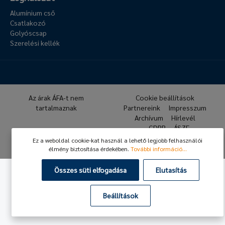
Alumínium cső
Csatlakozó
Golyóscsap
Szerelési kellék
Az árak ÁFA-t nem
Cookie beállítások
tartalmaznak
Partnereink
Impresszum
Archívum
Hírlevél
GDPR
ÁSZF
Ez a weboldal cookie-kat használ a lehető legjobb felhasználói
© 2026 Hafner Pneumatika
élmény biztosítása érdekében.
További információ...
Összes süti elfogadása
Elutasítás
Beállítások