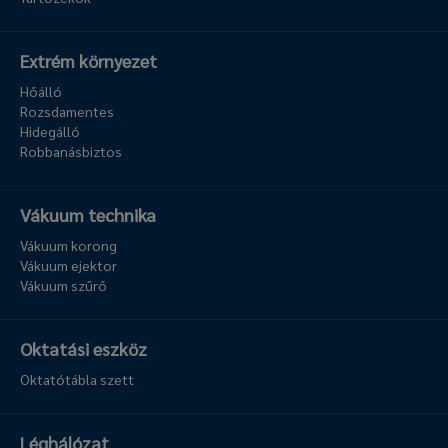
Extrém környezet
Hőálló
Rozsdamentes
Hidegálló
Robbanásbiztos
Vákuum technika
Vákuum korong
Vákuum ejektor
Vákuum szűrő
Oktatási eszköz
Oktatótábla szett
Léghálózat