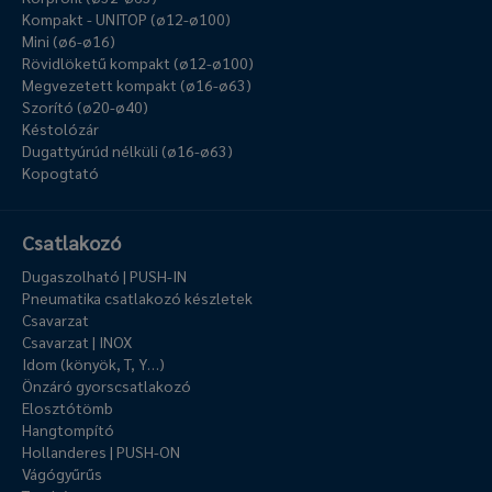
Kompakt - UNITOP (ø12-ø100)
Mini (ø6-ø16)
Rövidlöketű kompakt (ø12-ø100)
Megvezetett kompakt (ø16-ø63)
Szorító (ø20-ø40)
Késtolózár
Dugattyúrúd nélküli (ø16-ø63)
Kopogtató
Csatlakozó
Dugaszolható | PUSH-IN
Pneumatika csatlakozó készletek
Csavarzat
Csavarzat | INOX
Idom (könyök, T, Y…)
Önzáró gyorscsatlakozó
Elosztótömb
Hangtompító
Hollanderes | PUSH-ON
Vágógyűrűs