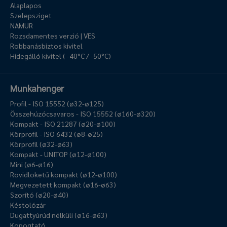
Alaplapos
Szelepsziget
NAMUR
Rozsdamentes verzió | VES
Robbanásbiztos kivitel
Hidegálló kivitel ( -40°C / -50°C)
Munkahenger
Profil - ISO 15552 (ø32-ø125)
Összehúzócsavaros - ISO 15552 (ø160-ø320)
Kompakt - ISO 21287 (ø20-ø100)
Körprofil - ISO 6432 (ø8-ø25)
Körprofil (ø32-ø63)
Kompakt - UNITOP (ø12-ø100)
Mini (ø6-ø16)
Rövidlöketű kompakt (ø12-ø100)
Megvezetett kompakt (ø16-ø63)
Szorító (ø20-ø40)
Késtolózár
Dugattyúrúd nélküli (ø16-ø63)
Kopogtató