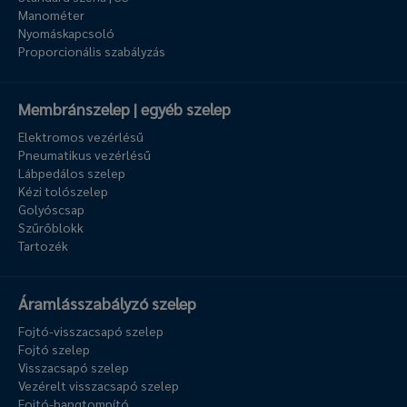
Manométer
Nyomáskapcsoló
Proporcionális szabályzás
Membránszelep | egyéb szelep
Elektromos vezérlésű
Pneumatikus vezérlésű
Lábpedálos szelep
Kézi tolószelep
Golyóscsap
Szűrőblokk
Tartozék
Áramlásszabályzó szelep
Fojtó-visszacsapó szelep
Fojtó szelep
Visszacsapó szelep
Vezérelt visszacsapó szelep
Fojtó-hangtompító