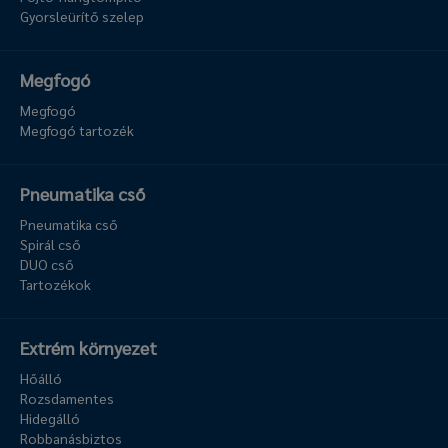
Gyorsleürítő szelep
Megfogó
Megfogó
Megfogó tartozék
Pneumatika cső
Pneumatika cső
Spirál cső
DUO cső
Tartozékok
Extrém környezet
Hőálló
Rozsdamentes
Hidegálló
Robbanásbiztos