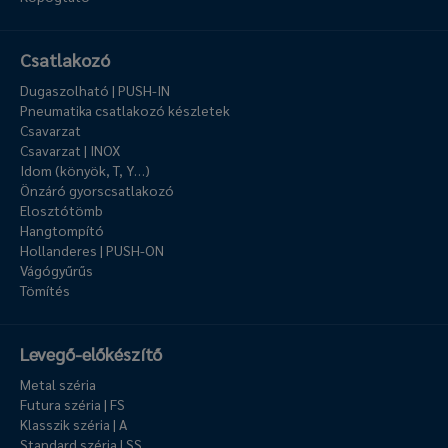
Csatlakozó
Dugaszolható | PUSH-IN
Pneumatika csatlakozó készletek
Csavarzat
Csavarzat | INOX
Idom (könyök, T, Y…)
Önzáró gyorscsatlakozó
Elosztótömb
Hangtompító
Hollanderes | PUSH-ON
Vágógyűrűs
Tömítés
Levegő-előkészítő
Metal széria
Futura széria | FS
Klasszik széria | A
Standard széria | SS