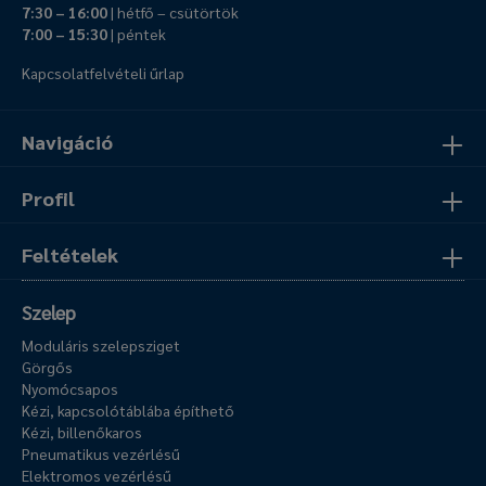
7:30 – 16:00
| hétfő – csütörtök
7:00 – 15:30
| péntek
Kapcsolatfelvételi űrlap
Navigáció
Profil
Feltételek
Szelep
Moduláris szelepsziget
Görgős
Nyomócsapos
Kézi, kapcsolótáblába építhető
Kézi, billenőkaros
Pneumatikus vezérlésű
Elektromos vezérlésű