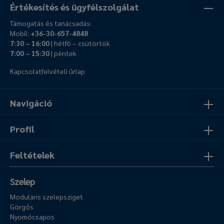
Értékesítés és ügyfélszolgálat
Támogatás és tanácsadás:
Mobil:
+36-30-657-4848
7:30 – 16:00
| hétfő – csütörtök
7:00 – 15:30
| péntek
Kapcsolatfelvételi űrlap
Navigáció
Profil
Feltételek
Szelep
Moduláris szelepsziget
Görgős
Nyomócsapos