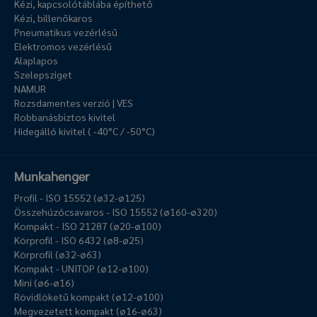
Kézi, kapcsolótáblába építhető
Kézi, billenőkaros
Pneumatikus vezérlésű
Elektromos vezérlésű
Alaplapos
Szelepsziget
NAMUR
Rozsdamentes verzió | VES
Robbanásbiztos kivitel
Hidegálló kivitel ( -40°C / -50°C)
Munkahenger
Profil - ISO 15552 (ø32-ø125)
Összehúzócsavaros - ISO 15552 (ø160-ø320)
Kompakt - ISO 21287 (ø20-ø100)
Körprofil - ISO 6432 (ø8-ø25)
Körprofil (ø32-ø63)
Kompakt - UNITOP (ø12-ø100)
Mini (ø6-ø16)
Rövidlöketű kompakt (ø12-ø100)
Megvezetett kompakt (ø16-ø63)