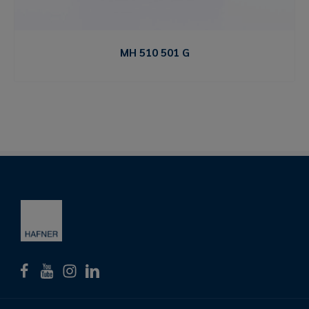
MH 510 501 G