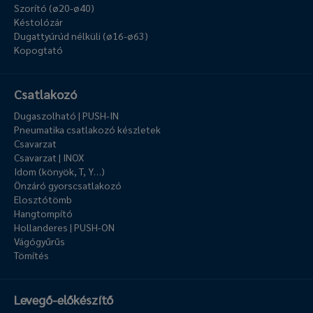
Szorító (ø20-ø40)
Késtolózár
Dugattyúrúd nélküli (ø16-ø63)
Kopogtató
Csatlakozó
Dugaszolható | PUSH-IN
Pneumatika csatlakozó készletek
Csavarzat
Csavarzat | INOX
Idom (könyök, T, Y…)
Önzáró gyorscsatlakozó
Elosztótömb
Hangtompító
Hollanderes | PUSH-ON
Vágógyűrűs
Tömítés
Levegő-előkészítő