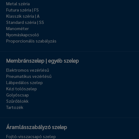
Metal széria
Futura széria | FS
Klasszik széria | A
Standard széria | SS
Manométer
Nyomáskapcsoló
Proporcionális szabályzás
Membránszelep | egyéb szelep
Elektromos vezérlésű
Pneumatikus vezérlésű
Lábpedálos szelep
Kézi tolószelep
Golyóscsap
Szűrőblokk
Tartozék
Áramlásszabályzó szelep
Fojtó-visszacsapó szelep