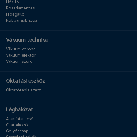
Hőálló
Rozsdamentes
Hidegálló
Robbanásbiztos
Vákuum technika
Vákuum korong
Vákuum ejektor
Vákuum szűrő
Oktatási eszköz
Oktatótábla szett
Léghálózat
Alumínium cső
Csatlakozó
Golyóscsap
Szerelési kellék