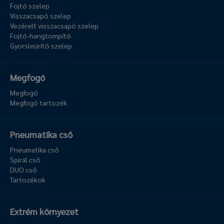
Fojtó szelep
Visszacsapó szelep
Vezérelt visszacsapó szelep
Fojtó-hangtompító
Gyorsleürítő szelep
Megfogó
Megfogó
Megfogó tartozék
Pneumatika cső
Pneumatika cső
Spirál cső
DUO cső
Tartozékok
Extrém környezet