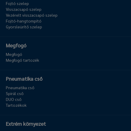
Fojtó szelep
Visszacsapó szelep
Vezérelt visszacsapó szelep
Fojtó-hangtompító
Gyorsleürítő szelep
Megfogó
Megfogó
Megfogó tartozék
Pneumatika cső
Pneumatika cső
Spirál cső
DUO cső
Tartozékok
Extrém környezet