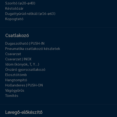
Szorító (ø20-ø40)
Késtolózár
Dugattyúrúd nélküli (ø16-ø63)
Kopogtató
Csatlakozó
Dugaszolható | PUSH-IN
Pneumatika csatlakozó készletek
Csavarzat
Csavarzat | INOX
Idom (könyök, T, Y…)
Önzáró gyorscsatlakozó
Elosztótömb
Hangtompító
Hollanderes | PUSH-ON
Vágógyűrűs
Tömítés
Levegő-előkészítő