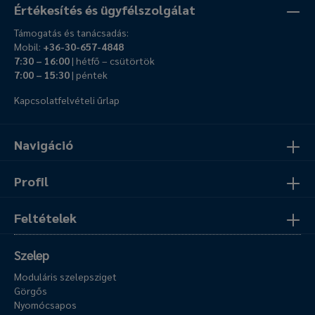
Értékesítés és ügyfélszolgálat
Támogatás és tanácsadás:
Mobil:
+36-30-657-4848
7:30 – 16:00
| hétfő – csütörtök
7:00 – 15:30
| péntek
Kapcsolatfelvételi űrlap
Navigáció
Profil
Feltételek
Szelep
Moduláris szelepsziget
Görgős
Nyomócsapos