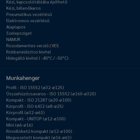
Kézi, kapcsolótáblába építhető
Kézi, billenőkaros
Pneumatikus vezérlésű
Elektromos vezérlésű
Alaplapos
Szelepsziget
NAMUR
Rozsdamentes verzió | VES
Robbanásbiztos kivitel
Hidegálló kivitel ( -40°C / -50°C)
Munkahenger
Profil - ISO 15552 (ø32-ø125)
Összehúzócsavaros - ISO 15552 (ø160-ø320)
Kompakt - ISO 21287 (ø20-ø100)
Körprofil - ISO 6432 (ø8-ø25)
Körprofil (ø32-ø63)
Kompakt - UNITOP (ø12-ø100)
Mini (ø6-ø16)
Rövidlöketű kompakt (ø12-ø100)
Megvezetett kompakt (ø16-ø63)