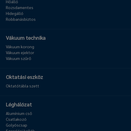
Hőálló
Rozsdamentes
Hidegálló
Robbanásbiztos
Vákuum technika
Vákuum korong
Vákuum ejektor
Vákuum szűrő
Oktatási eszköz
Oktatótábla szett
Léghálózat
Alumínium cső
Csatlakozó
Golyóscsap
Szerelési kellék