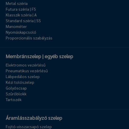
Metal széria
Futura széria | FS
Klasszik széria | A
Standard széria | SS
Manométer
Nyomáskapcsoló
Proporcionális szabályzás
Membránszelep | egyéb szelep
Elektromos vezérlésű
Pneumatikus vezérlésű
Lábpedálos szelep
Kézi tolószelep
Golyóscsap
Szűrőblokk
Tartozék
Áramlásszabályzó szelep
Fojtó-visszacsapó szelep