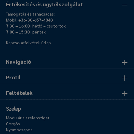
Értékesítés és ügyfélszolgálat
Támogatás és tanácsadás:
Mobil:
+36-30-657-4848
7:30 – 16:00
| hétfő – csütörtök
7:00 – 15:30
| péntek
Kapcsolatfelvételi űrlap
Navigáció
Profil
Feltételek
Szelep
Moduláris szelepsziget
Görgős
Nyomócsapos