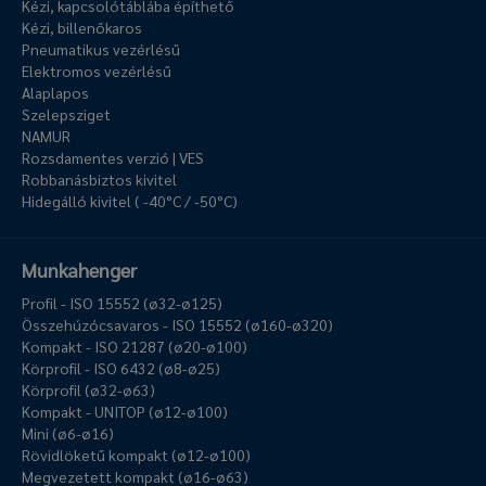
Kézi, kapcsolótáblába építhető
Kézi, billenőkaros
Pneumatikus vezérlésű
Elektromos vezérlésű
Alaplapos
Szelepsziget
NAMUR
Rozsdamentes verzió | VES
Robbanásbiztos kivitel
Hidegálló kivitel ( -40°C / -50°C)
Munkahenger
Profil - ISO 15552 (ø32-ø125)
Összehúzócsavaros - ISO 15552 (ø160-ø320)
Kompakt - ISO 21287 (ø20-ø100)
Körprofil - ISO 6432 (ø8-ø25)
Körprofil (ø32-ø63)
Kompakt - UNITOP (ø12-ø100)
Mini (ø6-ø16)
Rövidlöketű kompakt (ø12-ø100)
Megvezetett kompakt (ø16-ø63)