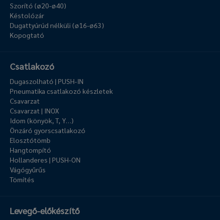
Szorító (ø20-ø40)
Késtolózár
Dugattyúrúd nélküli (ø16-ø63)
Kopogtató
Csatlakozó
Dugaszolható | PUSH-IN
Pneumatika csatlakozó készletek
Csavarzat
Csavarzat | INOX
Idom (könyök, T, Y…)
Önzáró gyorscsatlakozó
Elosztótömb
Hangtompító
Hollanderes | PUSH-ON
Vágógyűrűs
Tömítés
Levegő-előkészítő