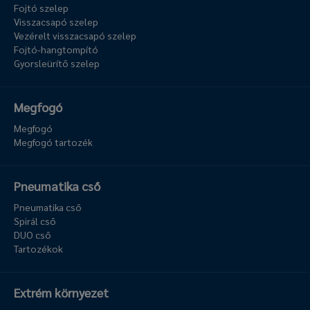
Fojtó szelep
Visszacsapó szelep
Vezérelt visszacsapó szelep
Fojtó-hangtompító
Gyorsleürítő szelep
Megfogó
Megfogó
Megfogó tartozék
Pneumatika cső
Pneumatika cső
Spirál cső
DUO cső
Tartozékok
Extrém környezet