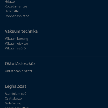
Hőálló
Rozsdamentes
Hidegálló
Robbanásbiztos
Vákuum technika
Vákuum korong
Vákuum ejektor
Vákuum szűrő
Oktatási eszköz
Oktatótábla szett
Léghálózat
Alumínium cső
Csatlakozó
Golyóscsap
Szerelési kellék