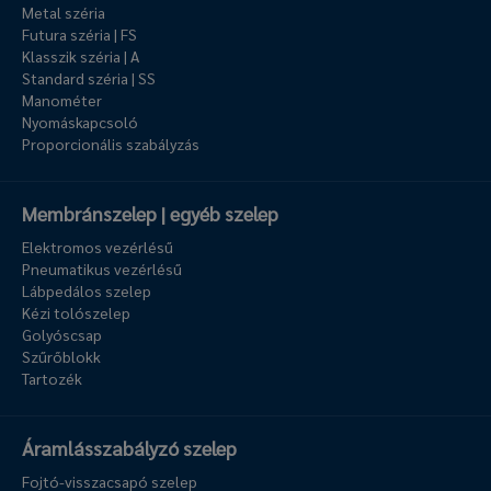
Metal széria
Futura széria | FS
Klasszik széria | A
Standard széria | SS
Manométer
Nyomáskapcsoló
Proporcionális szabályzás
Membránszelep | egyéb szelep
Elektromos vezérlésű
Pneumatikus vezérlésű
Lábpedálos szelep
Kézi tolószelep
Golyóscsap
Szűrőblokk
Tartozék
Áramlásszabályzó szelep
Fojtó-visszacsapó szelep