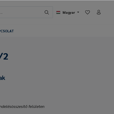
Magyar
PCSOLAT
/2
ak
ndelésösszesítő felületen