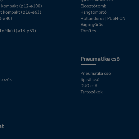
ű kompakt (ø12-ø100)
Elosztótömb
t kompakt (ø16-ø63)
Hangtompító
0-ø40)
Hollanderes | PUSH-ON
Vágógyűrűs
 nélküli (ø16-ø63)
Tömítés
Pneumatika cső
Pneumatika cső
rtozék
Spirál cső
DUO cső
Tartozékok
at