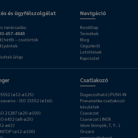
tés és ügyfélszolgálat
Navigáció
s tanácsadás:
Kezdőlap
30-657-4848
Termékek
0
| hétfő – csütörtök
Blog
0
| péntek
Cégünkről
Letöltések
vételi űrlap
Kapcsolat
nger
Csatlakozó
O 15552 (ø32-ø125)
Dugaszolható | PUSH-IN
savaros - ISO 15552 (ø160-
Pneumatika csatlakozó
készletek
ISO 21287 (ø20-ø100)
Csavarzat
ISO 6432 (ø8-ø25)
Csavarzat | INOX
ø32-ø63)
Idom (könyök, T, Y…)
UNITOP (ø12-ø100)
Önzáró
6)
gyorscsatlakozó