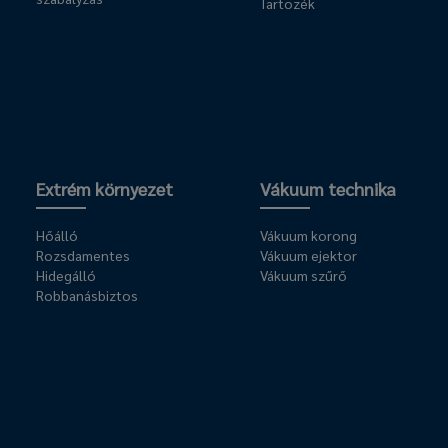
Tartozék
Extrém környezet
Vákuum technika
Hőálló
Vákuum korong
Rozsdamentes
Vákuum ejektor
Hidegálló
Vákuum szűrő
Robbanásbiztos