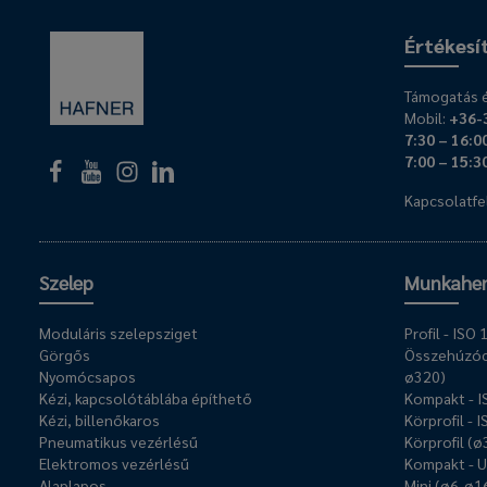
Értékesí
Támogatás é
Mobil:
+36-
7:30 – 16:0
7:00 – 15:3
Kapcsolatfel
Szelep
Munkahe
Moduláris szelepsziget
Profil - IS
Görgős
Összehúzóc
Nyomócsapos
ø320)
Kézi, kapcsolótáblába építhető
Kompakt - 
Kézi, billenőkaros
Körprofil - 
Pneumatikus vezérlésű
Körprofil (
Elektromos vezérlésű
Kompakt - 
Alaplapos
Mini (ø6-ø1