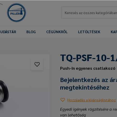
UDÁSTÁR
BLOG
CÉGÜNKRŐL
LETÖLTÉSEK
KA
TQ-PSF-10-1
Push-In egyenes csatlakozó
Bejelentkezés az ár
megtekintéséhez
Hozzáadás a kívánságlistához
Egyedi igények rögzítésére a re
van lehetőség