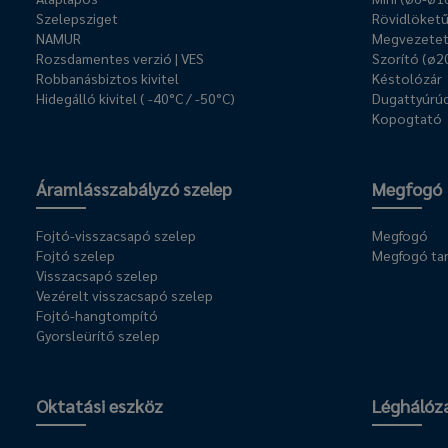
Szelepsziget
Rövidlöket
NAMUR
Megvezetet
Rozsdamentes verzió | VES
Szorító (ø2
Robbanásbiztos kivitel
Késtolózár
Hidegálló kivitel ( -40°C / -50°C)
Dugattyúrúd
Kopogtató
Áramlásszabályzó szelep
Megfogó
Fojtó-visszacsapó szelep
Megfogó
Fojtó szelep
Megfogó ta
Visszacsapó szelep
Vezérelt visszacsapó szelep
Fojtó-hangtompító
Gyorsleürítő szelep
Oktatási eszköz
Léghálóz