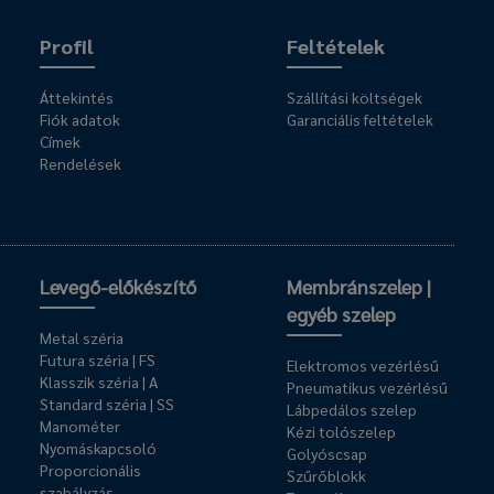
Profil
Feltételek
Áttekintés
Szállítási költségek
Fiók adatok
Garanciális feltételek
Címek
Rendelések
Levegő-előkészítő
Membránszelep |
egyéb szelep
Metal széria
Futura széria | FS
Elektromos vezérlésű
Klasszik széria | A
Pneumatikus vezérlésű
Standard széria | SS
Lábpedálos szelep
Manométer
Kézi tolószelep
Nyomáskapcsoló
Golyóscsap
Proporcionális
Szűrőblokk
szabályzás