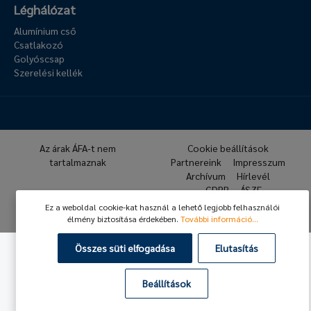
Léghálózat
Alumínium cső
Csatlakozó
Golyóscsap
Szerelési kellék
Az árak ÁFA-t nem
Cookie beállítások
tartalmaznak
Partnereink
Impresszum
Archívum
Hírlevél
GDPR
ÁSZF
Ez a weboldal cookie-kat használ a lehető legjobb felhasználói
© 2026 Hafner Pneumatika
élmény biztosítása érdekében.
További információ...
Összes süti elfogadása
Elutasítás
Beállítások