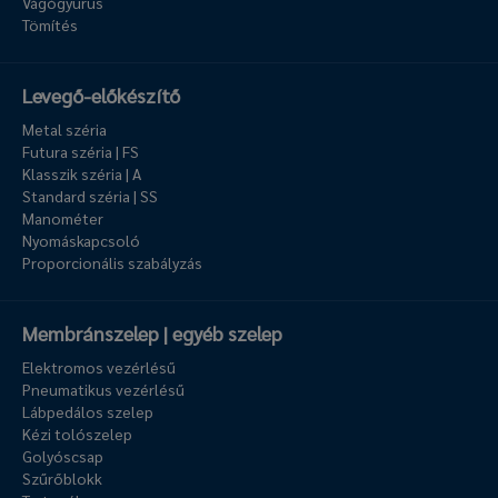
Vágógyűrűs
Tömítés
Levegő-előkészítő
Metal széria
Futura széria | FS
Klasszik széria | A
Standard széria | SS
Manométer
Nyomáskapcsoló
Proporcionális szabályzás
Membránszelep | egyéb szelep
Elektromos vezérlésű
Pneumatikus vezérlésű
Lábpedálos szelep
Kézi tolószelep
Golyóscsap
Szűrőblokk