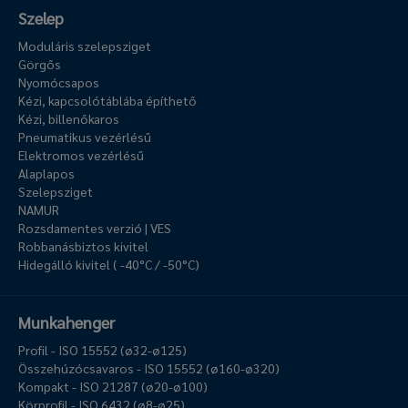
Szelep
Moduláris szelepsziget
Görgős
Nyomócsapos
Kézi, kapcsolótáblába építhető
Kézi, billenőkaros
Pneumatikus vezérlésű
Elektromos vezérlésű
Alaplapos
Szelepsziget
NAMUR
Rozsdamentes verzió | VES
Robbanásbiztos kivitel
Hidegálló kivitel ( -40°C / -50°C)
Munkahenger
Profil - ISO 15552 (ø32-ø125)
Összehúzócsavaros - ISO 15552 (ø160-ø320)
Kompakt - ISO 21287 (ø20-ø100)
Körprofil - ISO 6432 (ø8-ø25)