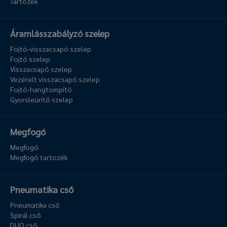
Tartozék
Áramlásszabályzó szelep
Fojtó-visszacsapó szelep
Fojtó szelep
Visszacsapó szelep
Vezérelt visszacsapó szelep
Fojtó-hangtompító
Gyorsleürítő szelep
Megfogó
Megfogó
Megfogó tartozék
Pneumatika cső
Pneumatika cső
Spirál cső
DUO cső