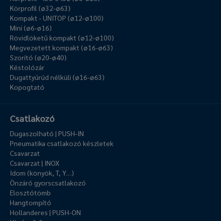
Körprofil (ø32-ø63)
Kompakt - UNITOP (ø12-ø100)
Mini (ø6-ø16)
Rövidlöketű kompakt (ø12-ø100)
Megvezetett kompakt (ø16-ø63)
Szorító (ø20-ø40)
Késtolózár
Dugattyúrúd nélküli (ø16-ø63)
Kopogtató
Csatlakozó
Dugaszolható | PUSH-IN
Pneumatika csatlakozó készletek
Csavarzat
Csavarzat | INOX
Idom (könyök, T, Y…)
Önzáró gyorscsatlakozó
Elosztótömb
Hangtompító
Hollanderes | PUSH-ON