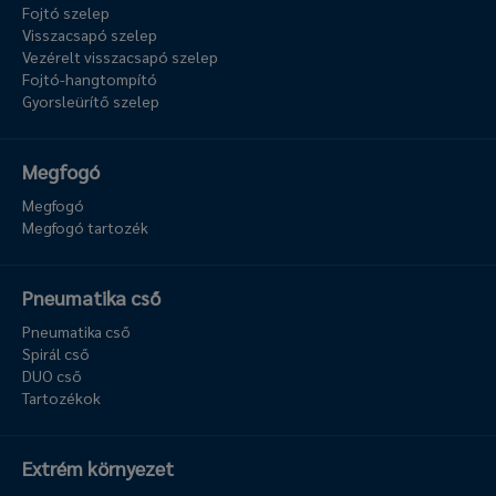
Fojtó szelep
Visszacsapó szelep
Vezérelt visszacsapó szelep
Fojtó-hangtompító
Gyorsleürítő szelep
Megfogó
Megfogó
Megfogó tartozék
Pneumatika cső
Pneumatika cső
Spirál cső
DUO cső
Tartozékok
Extrém környezet