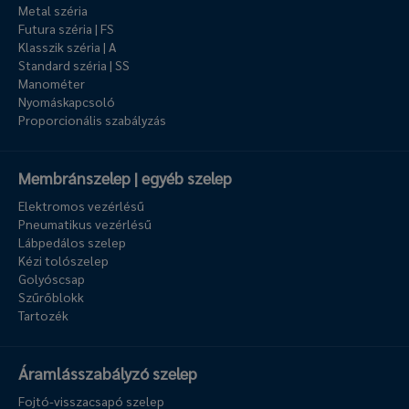
Metal széria
Futura széria | FS
Klasszik széria | A
Standard széria | SS
Manométer
Nyomáskapcsoló
Proporcionális szabályzás
Membránszelep | egyéb szelep
Elektromos vezérlésű
Pneumatikus vezérlésű
Lábpedálos szelep
Kézi tolószelep
Golyóscsap
Szűrőblokk
Tartozék
Áramlásszabályzó szelep
Fojtó-visszacsapó szelep