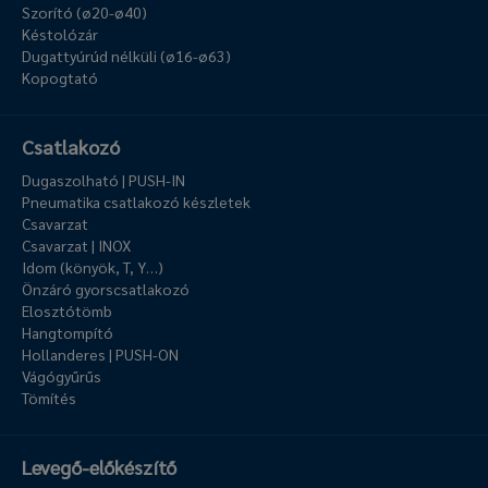
Szorító (ø20-ø40)
Késtolózár
Dugattyúrúd nélküli (ø16-ø63)
Kopogtató
Csatlakozó
Dugaszolható | PUSH-IN
Pneumatika csatlakozó készletek
Csavarzat
Csavarzat | INOX
Idom (könyök, T, Y…)
Önzáró gyorscsatlakozó
Elosztótömb
Hangtompító
Hollanderes | PUSH-ON
Vágógyűrűs
Tömítés
Levegő-előkészítő