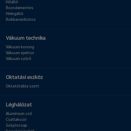
Hőálló
Rozsdamentes
Hidegálló
Robbanásbiztos
Vákuum technika
Vákuum korong
Vákuum ejektor
Vákuum szűrő
Oktatási eszköz
Oktatótábla szett
Léghálózat
Alumínium cső
Csatlakozó
Golyóscsap
Szerelési kellék