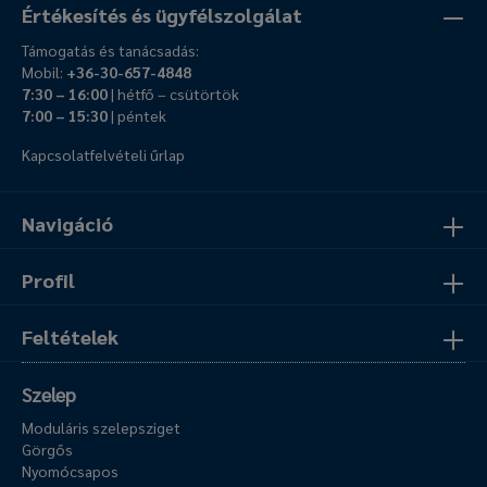
Értékesítés és ügyfélszolgálat
Támogatás és tanácsadás:
Mobil:
+36-30-657-4848
7:30 – 16:00
| hétfő – csütörtök
7:00 – 15:30
| péntek
Kapcsolatfelvételi űrlap
Navigáció
Profil
Feltételek
Szelep
Moduláris szelepsziget
Görgős
Nyomócsapos