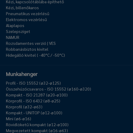
Kézi, kapcsolótáblába építhető
Kézi, billenőkaros
Pneumatikus vezérlésű
Elektromos vezérlésű
Alaplapos
Szelepsziget
NAMUR
Rozsdamentes verzió | VES
Robbanásbiztos kivitel
Hidegálló kivitel ( -40°C / -50°C)
Munkahenger
Profil - ISO 15552 (ø32-ø125)
Összehúzócsavaros - ISO 15552 (ø160-ø320)
Kompakt - ISO 21287 (ø20-ø100)
Körprofil - ISO 6432 (ø8-ø25)
Körprofil (ø32-ø63)
Kompakt - UNITOP (ø12-ø100)
Mini (ø6-ø16)
Rövidlöketű kompakt (ø12-ø100)
Megvezetett kompakt (ø16-ø63)