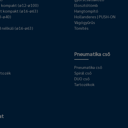
ű kompakt (ø12-ø100)
Elosztótömb
t kompakt (ø16-ø63)
Hangtompító
0-ø40)
Hollanderes | PUSH-ON
Vágógyűrűs
 nélküli (ø16-ø63)
Tömítés
Pneumatika cső
Pneumatika cső
rtozék
Spirál cső
DUO cső
Tartozékok
at