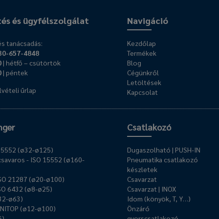
tés és ügyfélszolgálat
Navigáció
s tanácsadás:
Kezdőlap
30-657-4848
Termékek
0
| hétfő – csütörtök
Blog
0
| péntek
Cégünkről
Letöltések
vételi űrlap
Kapcsolat
nger
Csatlakozó
O 15552 (ø32-ø125)
Dugaszolható | PUSH-IN
savaros - ISO 15552 (ø160-
Pneumatika csatlakozó
készletek
ISO 21287 (ø20-ø100)
Csavarzat
ISO 6432 (ø8-ø25)
Csavarzat | INOX
ø32-ø63)
Idom (könyök, T, Y…)
UNITOP (ø12-ø100)
Önzáró
6)
gyorscsatlakozó