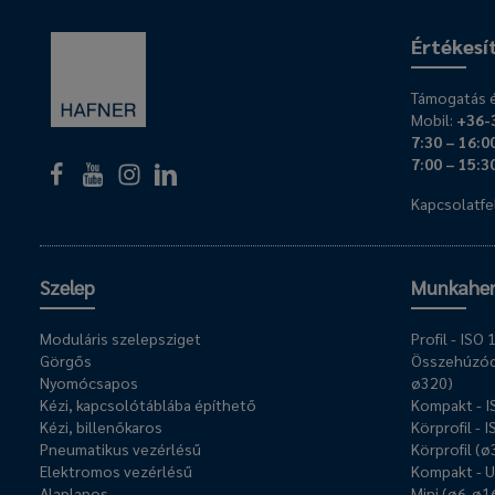
Értékesí
Támogatás é
Mobil:
+36-
7:30 – 16:0
7:00 – 15:3
Kapcsolatfel
Szelep
Munkahe
Moduláris szelepsziget
Profil - IS
Görgős
Összehúzóc
Nyomócsapos
ø320)
Kézi, kapcsolótáblába építhető
Kompakt - 
Kézi, billenőkaros
Körprofil - 
Pneumatikus vezérlésű
Körprofil (
Elektromos vezérlésű
Kompakt - 
Alaplapos
Mini (ø6-ø1