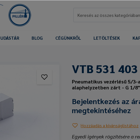
UDÁSTÁR
BLOG
CÉGÜNKRŐL
LETÖLTÉSEK
KA
VTB 531 403
Pneumatikus vezérlésű 5/3-a
alaphelyzetben zárt - G 1/8
Bejelentkezés az ár
megtekintéséhez
Hozzáadás a kívánságlistához
Egyedi igények rögzítésére a re