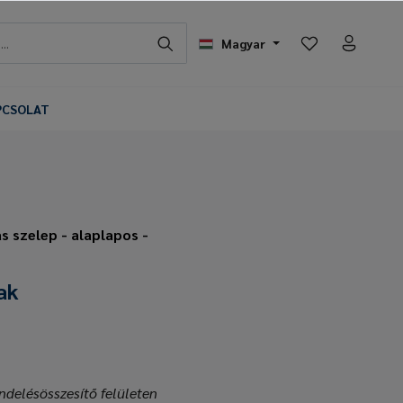
Magyar
PCSOLAT
s szelep - alaplapos -
"
ak
ndelésösszesítő felületen