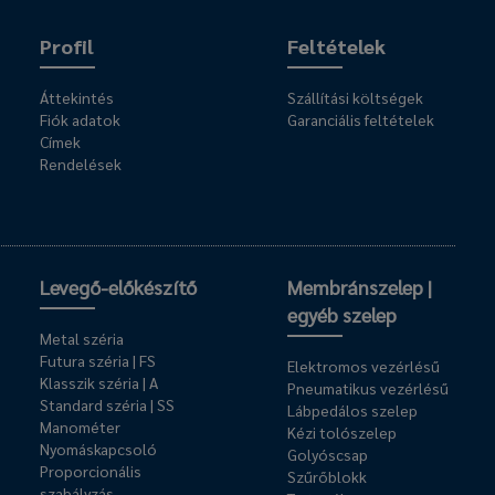
Profil
Feltételek
Áttekintés
Szállítási költségek
Fiók adatok
Garanciális feltételek
Címek
Rendelések
Levegő-előkészítő
Membránszelep |
egyéb szelep
Metal széria
Futura széria | FS
Elektromos vezérlésű
Klasszik széria | A
Pneumatikus vezérlésű
Standard széria | SS
Lábpedálos szelep
Manométer
Kézi tolószelep
Nyomáskapcsoló
Golyóscsap
Proporcionális
Szűrőblokk
szabályzás