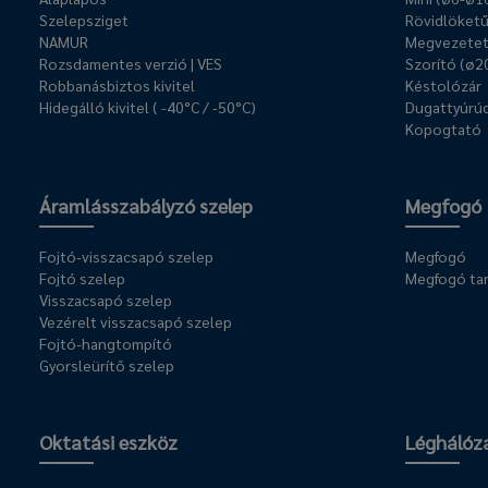
Szelepsziget
Rövidlöket
NAMUR
Megvezetet
Rozsdamentes verzió | VES
Szorító (ø2
Robbanásbiztos kivitel
Késtolózár
Hidegálló kivitel ( -40°C / -50°C)
Dugattyúrúd
Kopogtató
Áramlásszabályzó szelep
Megfogó
Fojtó-visszacsapó szelep
Megfogó
Fojtó szelep
Megfogó ta
Visszacsapó szelep
Vezérelt visszacsapó szelep
Fojtó-hangtompító
Gyorsleürítő szelep
Oktatási eszköz
Léghálóz