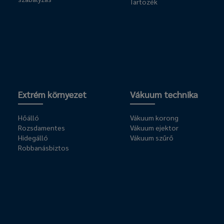
Tartozék
Extrém környezet
Vákuum technika
Hőálló
Vákuum korong
Rozsdamentes
Vákuum ejektor
Hidegálló
Vákuum szűrő
Robbanásbiztos