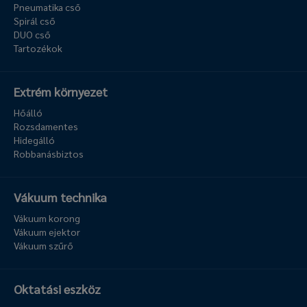
Pneumatika cső
Spirál cső
DUO cső
Tartozékok
Extrém környezet
Hőálló
Rozsdamentes
Hidegálló
Robbanásbiztos
Vákuum technika
Vákuum korong
Vákuum ejektor
Vákuum szűrő
Oktatási eszköz