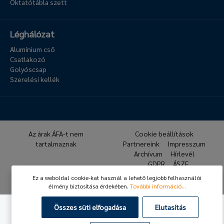
Oktatótábla szett
Léghálózat
Alumínium cső
Csatlakozó
Golyóscsap
Szerelési kellék
Az árak ÁFA-t nem
Cookie beállítások
tartalmaznak
Partnereink
Impresszum
Archívum
Hírlevél
GDPR
ÁSZF
Ez a weboldal cookie-kat használ a lehető legjobb felhasználói
© 2026 Hafner Pneumatika
élmény biztosítása érdekében.
További információ...
Összes süti elfogadása
Elutasítás