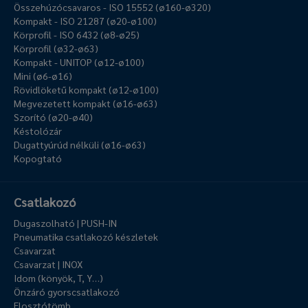
Összehúzócsavaros - ISO 15552 (ø160-ø320)
Kompakt - ISO 21287 (ø20-ø100)
Körprofil - ISO 6432 (ø8-ø25)
Körprofil (ø32-ø63)
Kompakt - UNITOP (ø12-ø100)
Mini (ø6-ø16)
Rövidlöketű kompakt (ø12-ø100)
Megvezetett kompakt (ø16-ø63)
Szorító (ø20-ø40)
Késtolózár
Dugattyúrúd nélküli (ø16-ø63)
Kopogtató
Csatlakozó
Dugaszolható | PUSH-IN
Pneumatika csatlakozó készletek
Csavarzat
Csavarzat | INOX
Idom (könyök, T, Y…)
Önzáró gyorscsatlakozó
Elosztótömb