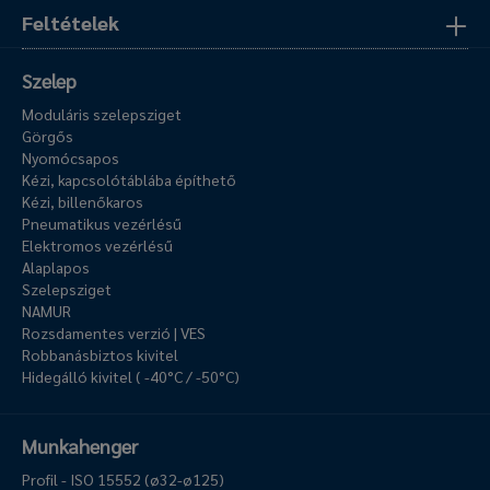
Feltételek
Szelep
Moduláris szelepsziget
Görgős
Nyomócsapos
Kézi, kapcsolótáblába építhető
Kézi, billenőkaros
Pneumatikus vezérlésű
Elektromos vezérlésű
Alaplapos
Szelepsziget
NAMUR
Rozsdamentes verzió | VES
Robbanásbiztos kivitel
Hidegálló kivitel ( -40°C / -50°C)
Munkahenger
Profil - ISO 15552 (ø32-ø125)