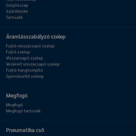
Golyóscsap
Szűrőblokk
Tartozék
Áramlásszabályzó szelep
Fojtó-visszacsapó szelep
Fojtó szelep
Visszacsapó szelep
Vezérelt visszacsapó szelep
Fojtó-hangtompító
Gyorsleürítő szelep
Megfogó
Megfogó
Megfogó tartozék
Pneumatika cső