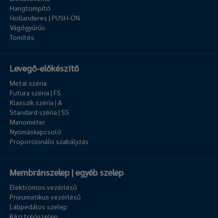
Hangtompító
Hollanderes | PUSH-ON
Vágógyűrűs
Tömítés
Levegő-előkészítő
Metal széria
Futura széria | FS
Klasszik széria | A
Standard széria | SS
Manométer
Nyomáskapcsoló
Proporcionális szabályzás
Membránszelep | egyéb szelep
Elektromos vezérlésű
Pneumatikus vezérlésű
Lábpedálos szelep
Kézi tolószelep