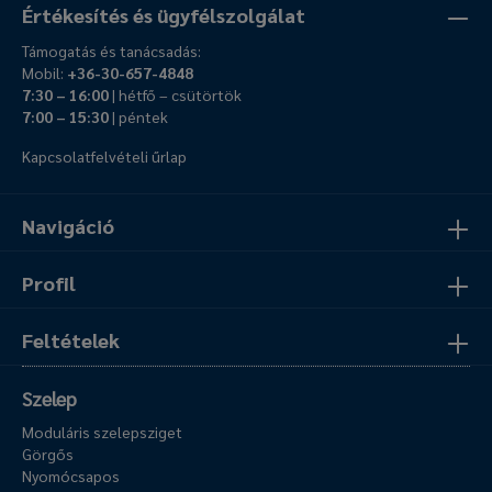
Értékesítés és ügyfélszolgálat
Támogatás és tanácsadás:
Mobil:
+36-30-657-4848
7:30 – 16:00
| hétfő – csütörtök
7:00 – 15:30
| péntek
Kapcsolatfelvételi űrlap
Navigáció
Profil
Feltételek
Szelep
Moduláris szelepsziget
Görgős
Nyomócsapos