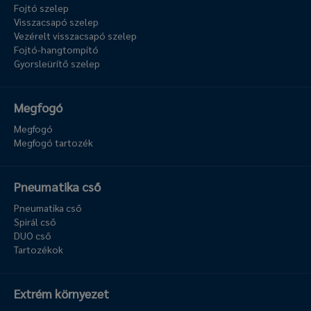
Fojtó szelep
Visszacsapó szelep
Vezérelt visszacsapó szelep
Fojtó-hangtompító
Gyorsleürítő szelep
Megfogó
Megfogó
Megfogó tartozék
Pneumatika cső
Pneumatika cső
Spirál cső
DUO cső
Tartozékok
Extrém környezet