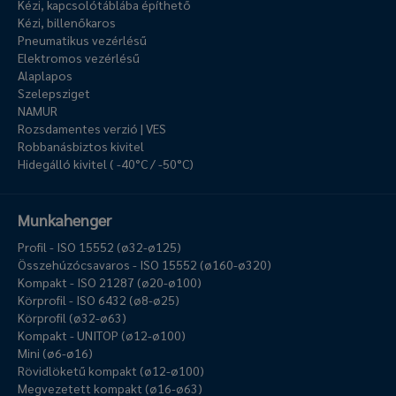
Kézi, kapcsolótáblába építhető
Kézi, billenőkaros
Pneumatikus vezérlésű
Elektromos vezérlésű
Alaplapos
Szelepsziget
NAMUR
Rozsdamentes verzió | VES
Robbanásbiztos kivitel
Hidegálló kivitel ( -40°C / -50°C)
Munkahenger
Profil - ISO 15552 (ø32-ø125)
Összehúzócsavaros - ISO 15552 (ø160-ø320)
Kompakt - ISO 21287 (ø20-ø100)
Körprofil - ISO 6432 (ø8-ø25)
Körprofil (ø32-ø63)
Kompakt - UNITOP (ø12-ø100)
Mini (ø6-ø16)
Rövidlöketű kompakt (ø12-ø100)
Megvezetett kompakt (ø16-ø63)