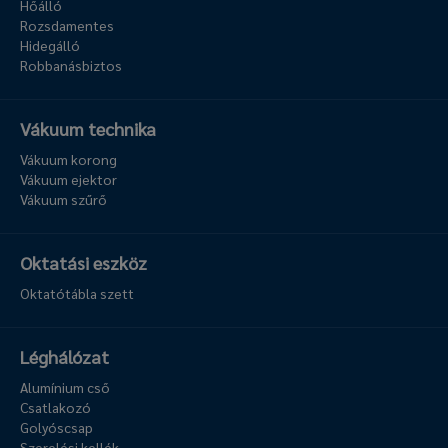
Hőálló
Rozsdamentes
Hidegálló
Robbanásbiztos
Vákuum technika
Vákuum korong
Vákuum ejektor
Vákuum szűrő
Oktatási eszköz
Oktatótábla szett
Léghálózat
Alumínium cső
Csatlakozó
Golyóscsap
Szerelési kellék