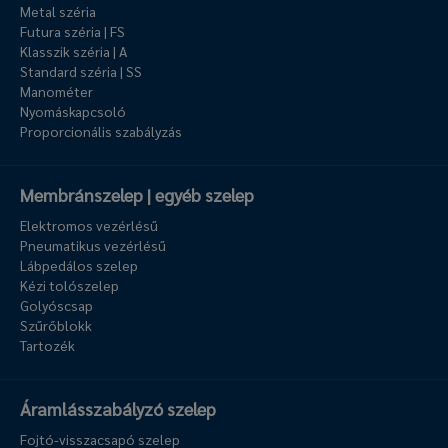
Metal széria
Futura széria | FS
Klasszik széria | A
Standard széria | SS
Manométer
Nyomáskapcsoló
Proporcionális szabályzás
Membránszelep | egyéb szelep
Elektromos vezérlésű
Pneumatikus vezérlésű
Lábpedálos szelep
Kézi tolószelep
Golyóscsap
Szűrőblokk
Tartozék
Áramlásszabályzó szelep
Fojtó-visszacsapó szelep