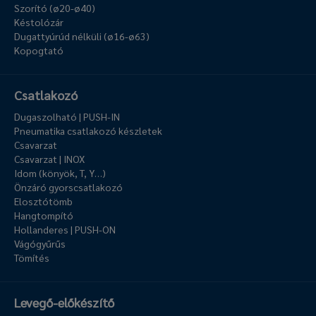
Szorító (ø20-ø40)
Késtolózár
Dugattyúrúd nélküli (ø16-ø63)
Kopogtató
Csatlakozó
Dugaszolható | PUSH-IN
Pneumatika csatlakozó készletek
Csavarzat
Csavarzat | INOX
Idom (könyök, T, Y…)
Önzáró gyorscsatlakozó
Elosztótömb
Hangtompító
Hollanderes | PUSH-ON
Vágógyűrűs
Tömítés
Levegő-előkészítő