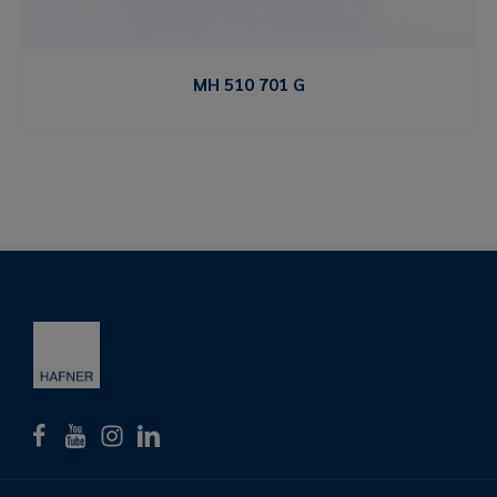
MH 510 701 G