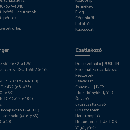
s tanácsadás:
Kezdőlap
30-657-4848
Termékek
0
| hétfő – csütörtök
Blog
0
| péntek
Cégünkről
Letöltések
vételi űrlap
Kapcsolat
nger
Csatlakozó
O 15552 (ø32-ø125)
Dugaszolható | PUSH-IN
savaros - ISO 15552 (ø160-
Pneumatika csatlakozó
készletek
ISO 21287 (ø20-ø100)
Csavarzat
ISO 6432 (ø8-ø25)
Csavarzat | INOX
ø32-ø63)
Idom (könyök, T, Y…)
UNITOP (ø12-ø100)
Önzáró
6)
gyorscsatlakozó
ű kompakt (ø12-ø100)
Elosztótömb
t kompakt (ø16-ø63)
Hangtompító
0-ø40)
Hollanderes | PUSH-ON
Vágógyűrűs