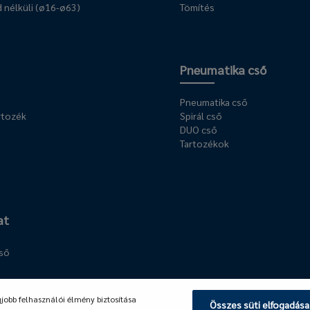
 nélküli (ø16-ø63)
Tömítés
Pneumatika cső
Pneumatika cső
rtozék
Spirál cső
DUO cső
Tartozékok
at
cső
llék
gjobb felhasználói élmény biztosítása
Összes süti elfogadása