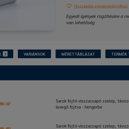
Hozzáadás a kívánságlistához
Egyedi igények rögzítésére a re
van lehetőség
K
3
VARIÁNSOK
MÉRETTÁBLÁZAT
TERMÉK 
Sarok fojtó-visszacsapó szelep, távo
8N-6P
levegő fojtva - hengerbe
Sarok fojtó-visszacsapó szelep, távo
8N-8P