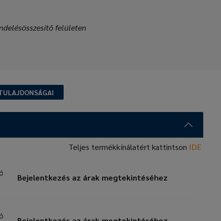
ndelésösszesítő felületen
TULAJDONSÁGAI
Teljes termékkínálatért kattintson
IDE
zó
Bejelentkezés az árak megtekintéséhez
zó
Bejelentkezés az árak megtekintéséhez