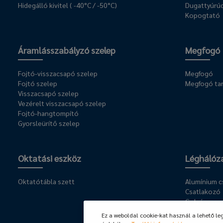
Hidegálló kivitel ( -40°C / -50°C)
Dugattyúrúd
Kopogtató
Áramlásszabályzó szelep
Megfogó
Fojtó-visszacsapó szelep
Megfogó
Fojtó szelep
Megfogó ta
Visszacsapó szelep
Vezérelt visszacsapó szelep
Fojtó-hangtompító
Gyorsleürítő szelep
Oktatási eszköz
Léghálóz
Oktatótábla szett
Alumínium 
Csatlakozó
Golyóscsap
Szerelési ke
Ez a weboldal cookie-kat használ a lehető le