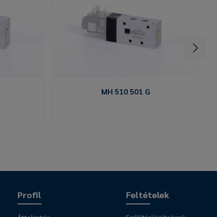
MH 510 501 G
Profil
Feltételek