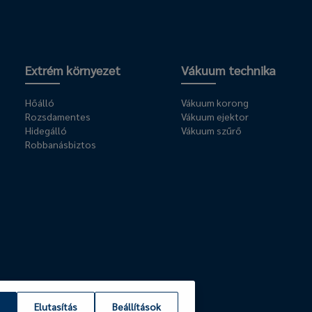
Extrém környezet
Vákuum technika
Hőálló
Vákuum korong
Rozsdamentes
Vákuum ejektor
Hidegálló
Vákuum szűrő
Robbanásbiztos
Elutasítás
Beállítások