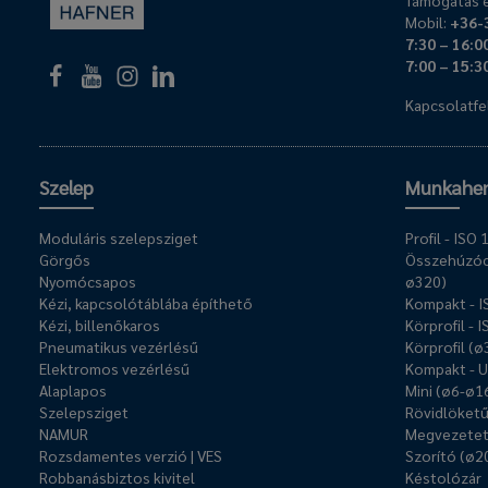
Támogatás é
Mobil:
+36-
7:30 – 16:0
7:00 – 15:3
Kapcsolatfel
Szelep
Munkahe
Moduláris szelepsziget
Profil - IS
Görgős
Összehúzóc
Nyomócsapos
ø320)
Kézi, kapcsolótáblába építhető
Kompakt - 
Kézi, billenőkaros
Körprofil - 
Pneumatikus vezérlésű
Körprofil (
Elektromos vezérlésű
Kompakt - 
Alaplapos
Mini (ø6-ø1
Szelepsziget
Rövidlöket
NAMUR
Megvezetet
Rozsdamentes verzió | VES
Szorító (ø2
Robbanásbiztos kivitel
Késtolózár