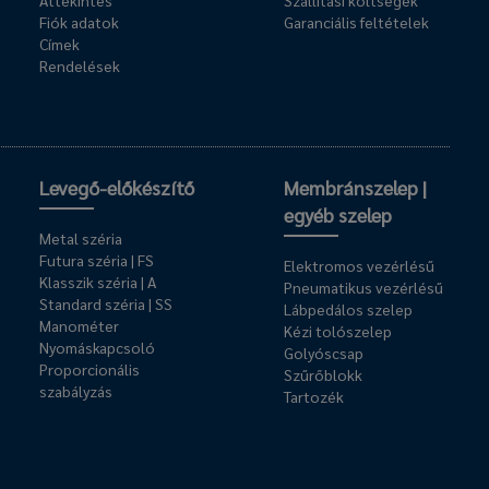
Áttekintés
Szállítási költségek
Fiók adatok
Garanciális feltételek
Címek
Rendelések
Levegő-előkészítő
Membránszelep |
egyéb szelep
Metal széria
Futura széria | FS
Elektromos vezérlésű
Klasszik széria | A
Pneumatikus vezérlésű
Standard széria | SS
Lábpedálos szelep
Manométer
Kézi tolószelep
Nyomáskapcsoló
Golyóscsap
Proporcionális
Szűrőblokk
szabályzás
Tartozék