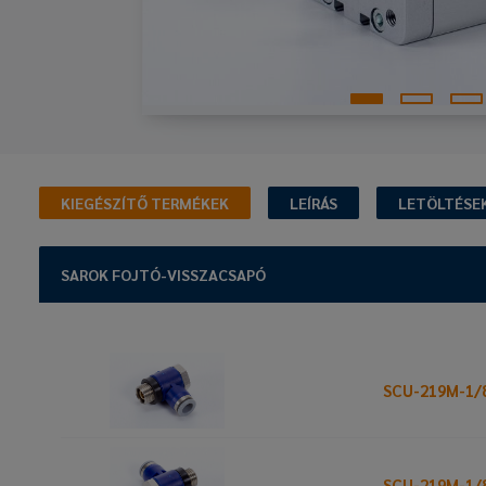
KIEGÉSZÍTŐ TERMÉKEK
LEÍRÁS
LETÖLTÉSE
SAROK FOJTÓ-VISSZACSAPÓ
SCU-219M-1/
SCU-219M-1/