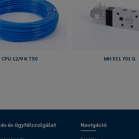
CPU 12/9 K T50
MH 511 701 G
tés és ügyfélszolgálat
Navigáció