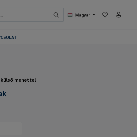
Magyar
PCSOLAT
 külső menettel
ak