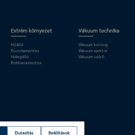
Extrém környezet
Vákuum technika
Hőálló
Vákuum korong
Rozsdamentes
Vákuum ejektor
Hidegálló
Vákuum szűrő
Robbanásbiztos
Elutasítás
Beállítások