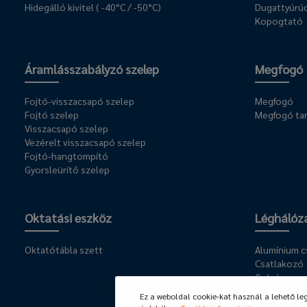
Hidegálló kivitel ( -40°C / -50°C)
Dugattyúrúd
Kopogtató
Áramlásszabályzó szelep
Megfogó
Fojtó-visszacsapó szelep
Megfogó
Fojtó szelep
Megfogó ta
Visszacsapó szelep
Vezérelt visszacsapó szelep
Fojtó-hangtompító
Gyorsleürítő szelep
Oktatási eszköz
Léghálóz
Oktatótábla szett
Alumínium 
Csatlakozó
Golyóscsap
Szerelési ke
Ez a weboldal cookie-kat használ a lehető le