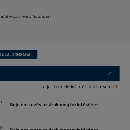
ndelésösszesítő felületen
TULAJDONSÁGAI
Teljes termékkínálatért kattintson
IDE
zó
Bejelentkezés az árak megtekintéséhez
zó
Bejelentkezés az árak megtekintéséhez