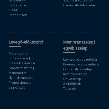
Áttekintés
Szállítási költségek
Fiók adatok
Garanciális feltételek
Címek
Rendelések
Levegő-előkészítő
Membránszelep |
egyéb szelep
Metal széria
Futura széria | FS
Elektromos vezérlésű
Klasszik széria | A
Pneumatikus vezérlésű
Standard széria | SS
Lábpedálos szelep
Manométer
Kézi tolószelep
Nyomáskapcsoló
Golyóscsap
Proporcionális
Szűrőblokk
szabályzás
Tartozék