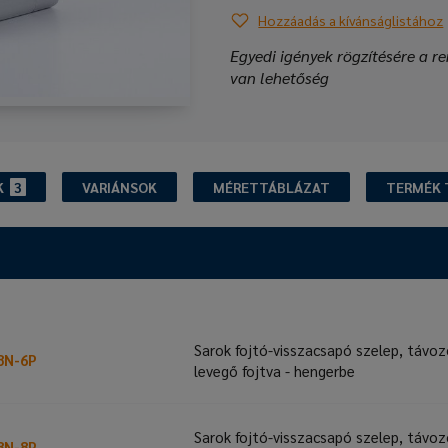
Hozzáadás a kívánságlistához
Egyedi igények rögzítésére a re
van lehetőség
K
3
VARIÁNSOK
MÉRETTÁBLÁZAT
TERMÉK 
Sarok fojtó-visszacsapó szelep, távo
8N-6P
levegő fojtva - hengerbe
Sarok fojtó-visszacsapó szelep, távo
8N-8P