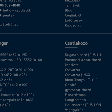
s tanácsadás:
Kezdőlap
30-657-4848
Termékek
0
| hétfő – csütörtök
Blog
0
| péntek
Cégünkről
Letöltések
vételi űrlap
Kapcsolat
nger
Csatlakozó
O 15552 (ø32-ø125)
Dugaszolható | PUSH-IN
savaros - ISO 15552 (ø160-
Pneumatika csatlakozó
készletek
ISO 21287 (ø20-ø100)
Csavarzat
ISO 6432 (ø8-ø25)
Csavarzat | INOX
ø32-ø63)
Idom (könyök, T, Y…)
UNITOP (ø12-ø100)
Önzáró
6)
gyorscsatlakozó
ű kompakt (ø12-ø100)
Elosztótömb
t kompakt (ø16-ø63)
Hangtompító
0-ø40)
Hollanderes | PUSH-ON
Vágógyűrűs