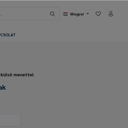
Magyar
PCSOLAT
 külső menettel
ak