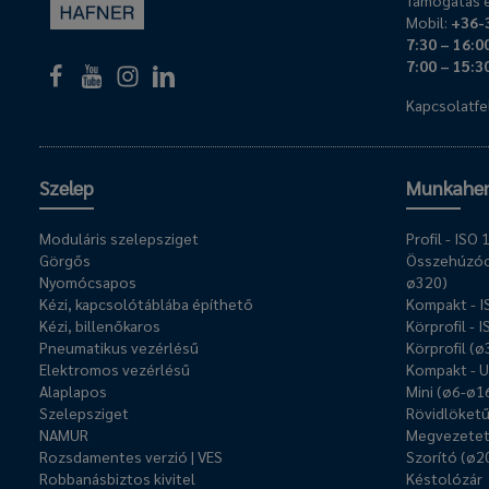
Támogatás é
Mobil:
+36-
7:30 – 16:0
7:00 – 15:3
Kapcsolatfel
Szelep
Munkahe
Moduláris szelepsziget
Profil - IS
Görgős
Összehúzóc
Nyomócsapos
ø320)
Kézi, kapcsolótáblába építhető
Kompakt - 
Kézi, billenőkaros
Körprofil - 
Pneumatikus vezérlésű
Körprofil (
Elektromos vezérlésű
Kompakt - 
Alaplapos
Mini (ø6-ø1
Szelepsziget
Rövidlöket
NAMUR
Megvezetet
Rozsdamentes verzió | VES
Szorító (ø2
Robbanásbiztos kivitel
Késtolózár