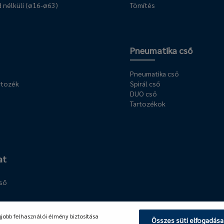
 nélküli (ø16-ø63)
Tömítés
Pneumatika cső
Pneumatika cső
rtozék
Spirál cső
DUO cső
Tartozékok
at
cső
llék
gjobb felhasználói élmény biztosítása
Összes süti elfogadása