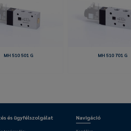
MH 510 501 G
MH 510 701 G
tés és ügyfélszolgálat
Navigáció