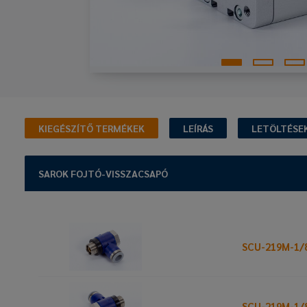
KIEGÉSZÍTŐ TERMÉKEK
LEÍRÁS
LETÖLTÉSE
SAROK FOJTÓ-VISSZACSAPÓ
SCU-219M-1/
SCU-219M-1/