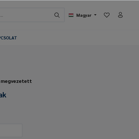
Magyar
PCSOLAT
- megvezetett
ak