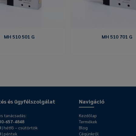
MH 510 501 G
MH 510 701 G
tés és ügyfélszolgálat
Navigáció
s tanácsadás:
Kezdőlap
30-657-4848
Termékek
0
| hétfő – csütörtök
Blog
0
| péntek
Cégünkről