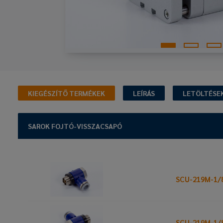
KIEGÉSZÍTŐ TERMÉKEK
LEÍRÁS
LETÖLTÉSE
SAROK FOJTÓ-VISSZACSAPÓ
SCU-219M-1/
SCU-219M-1/