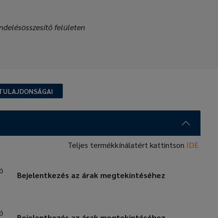
ndelésösszesítő felületen
TULAJDONSÁGAI
Teljes termékkínálatért kattintson
IDE
zó
Bejelentkezés az árak megtekintéséhez
zó
Bejelentkezés az árak megtekintéséhez