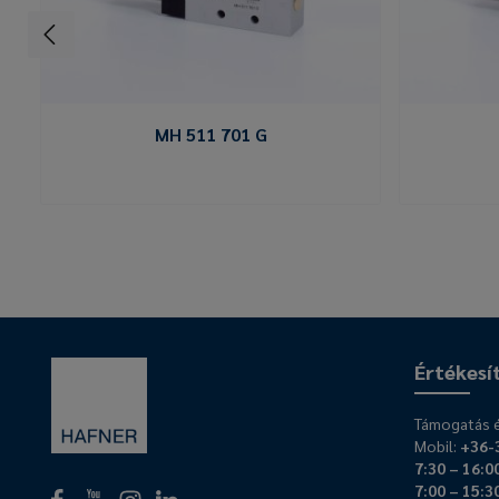
MH 511 701 G
Értékesí
Támogatás é
Mobil:
+36-
7:30 – 16:0
7:00 – 15:3