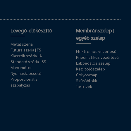
Levegő-előkészítő
Membránszelep |
egyéb szelep
Metal széria
Futura széria | FS
Elektromos vezérlésű
Klasszik széria | A
Pneumatikus vezérlésű
Standard széria | SS
Lábpedálos szelep
Manométer
Kézi tolószelep
Nyomáskapcsoló
Golyóscsap
Proporcionális
Szűrőblokk
szabályzás
Tartozék