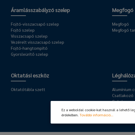
Áramlásszabályzó szelep
Megfogó
Fojtó-visszacsapó szelep
Megfogó
Fojtó szelep
Megfogó ta
Visszacsapó szelep
Vezérelt visszacsapó szelep
Fojtó-hangtompító
Gyorsleürítő szelep
Oktatási eszköz
Léghálóz
Oktatótábla szett
Alumínium 
Csatlakozó
Golyóscsap
Szerelési ke
Ez a weboldal cookie-kat használ a lehető le
érdekében.
További információ...