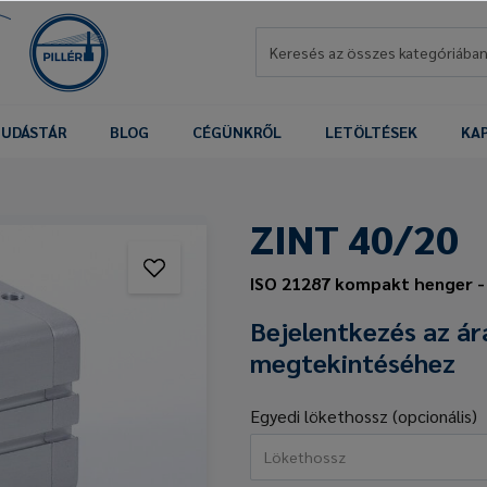
UDÁSTÁR
BLOG
CÉGÜNKRŐL
LETÖLTÉSEK
KA
ZINT 40/20
ISO 21287 kompakt henger 
Bejelentkezés az ár
megtekintéséhez
Egyedi lökethossz (opcionális)