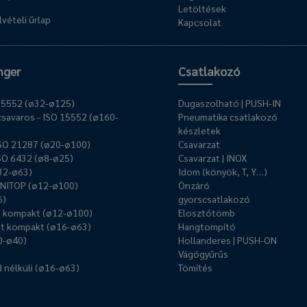
Letöltések
vételi űrlap
Kapcsolat
nger
Csatlakozó
O 15552 (ø32-ø125)
Dugaszolható | PUSH-IN
savaros - ISO 15552 (ø160-
Pneumatika csatlakozó
készletek
ISO 21287 (ø20-ø100)
Csavarzat
ISO 6432 (ø8-ø25)
Csavarzat | INOX
ø32-ø63)
Idom (könyök, T, Y…)
UNITOP (ø12-ø100)
Önzáró
6)
gyorscsatlakozó
ű kompakt (ø12-ø100)
Elosztótömb
t kompakt (ø16-ø63)
Hangtompító
0-ø40)
Hollanderes | PUSH-ON
Vágógyűrűs
 nélküli (ø16-ø63)
Tömítés