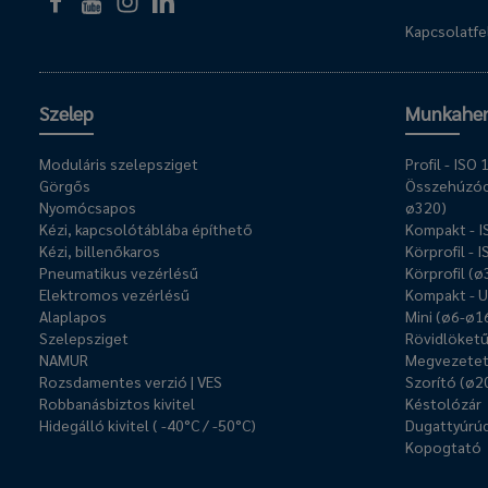
Kapcsolatfel
Szelep
Munkahe
Moduláris szelepsziget
Profil - IS
Görgős
Összehúzóc
Nyomócsapos
ø320)
Kézi, kapcsolótáblába építhető
Kompakt - 
Kézi, billenőkaros
Körprofil - 
Pneumatikus vezérlésű
Körprofil (
Elektromos vezérlésű
Kompakt - 
Alaplapos
Mini (ø6-ø1
Szelepsziget
Rövidlöket
NAMUR
Megvezetet
Rozsdamentes verzió | VES
Szorító (ø2
Robbanásbiztos kivitel
Késtolózár
Hidegálló kivitel ( -40°C / -50°C)
Dugattyúrúd
Kopogtató