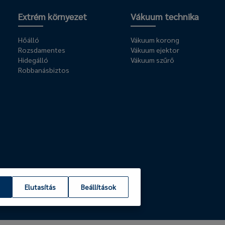
Extrém környezet
Vákuum technika
Hőálló
Vákuum korong
Rozsdamentes
Vákuum ejektor
Hidegálló
Vákuum szűrő
Robbanásbiztos
Elutasítás
Beállítások