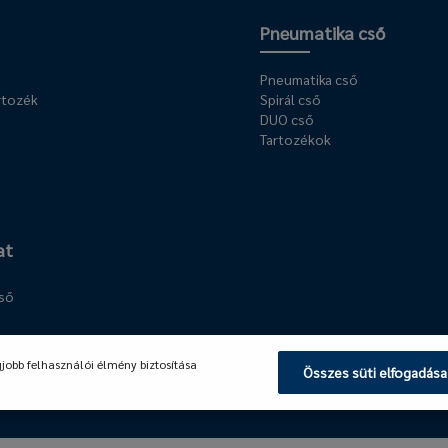
Pneumatika cső
Pneumatika cső
rtozék
Spirál cső
DUO cső
Tartozékok
at
cső
llék
gjobb felhasználói élmény biztosítása
Összes süti elfogadása