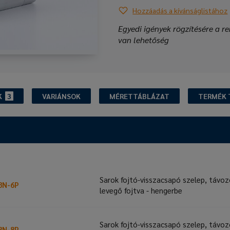
Hozzáadás a kívánságlistához
Egyedi igények rögzítésére a re
van lehetőség
K
3
VARIÁNSOK
MÉRETTÁBLÁZAT
TERMÉK 
Sarok fojtó-visszacsapó szelep, távo
8N-6P
levegő fojtva - hengerbe
Sarok fojtó-visszacsapó szelep, távo
8N-8P