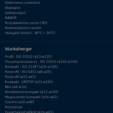
Elektromos vezérlésű
Alaplapos
Szelepsziget
NAMUR
Rozsdamentes verzió | VES
Robbanásbiztos kivitel
Hidegálló kivitel ( -40°C / -50°C)
Munkahenger
Profil - ISO 15552 (ø32-ø125)
Összehúzócsavaros - ISO 15552 (ø160-ø320)
Kompakt - ISO 21287 (ø20-ø100)
Körprofil - ISO 6432 (ø8-ø25)
Körprofil (ø32-ø63)
Kompakt - UNITOP (ø12-ø100)
Mini (ø6-ø16)
Rövidlöketű kompakt (ø12-ø100)
Megvezetett kompakt (ø16-ø63)
Szorító (ø20-ø40)
Késtolózár
Dugattyúrúd nélküli (ø16-ø63)