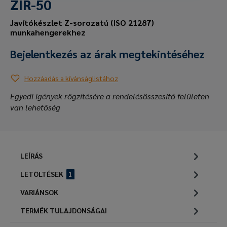
ZIR-50
Javítókészlet Z-sorozatú (ISO 21287)
munkahengerekhez
Bejelentkezés az árak megtekintéséhez
Hozzáadás a kívánságlistához
Egyedi igények rögzítésére a rendelésösszesítő felületen
van lehetőség
LEÍRÁS
LETÖLTÉSEK
1
VARIÁNSOK
TERMÉK TULAJDONSÁGAI