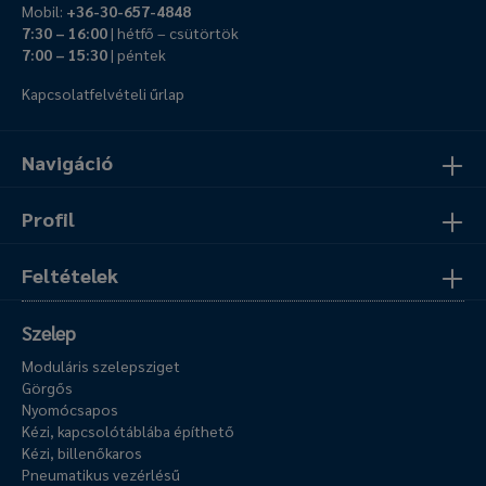
Mobil:
+36-30-657-4848
7:30 – 16:00
| hétfő – csütörtök
7:00 – 15:30
| péntek
Kapcsolatfelvételi űrlap
Navigáció
Profil
Feltételek
Szelep
Moduláris szelepsziget
Görgős
Nyomócsapos
Kézi, kapcsolótáblába építhető
Kézi, billenőkaros
Pneumatikus vezérlésű