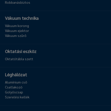
Robbanásbiztos
Vákuum technika
Vákuum korong
Vákuum ejektor
Vákuum szűrő
Oktatási eszköz
Oktatótábla szett
Léghálózat
Alumínium cső
Csatlakozó
Golyóscsap
Szerelési kellék