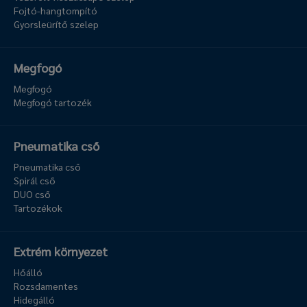
Fojtó-hangtompító
Gyorsleürítő szelep
Megfogó
Megfogó
Megfogó tartozék
Pneumatika cső
Pneumatika cső
Spirál cső
DUO cső
Tartozékok
Extrém környezet
Hőálló
Rozsdamentes
Hidegálló