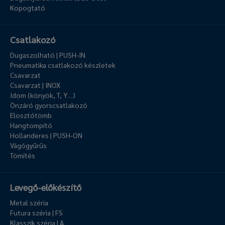
Kopogtató
Csatlakozó
Dugaszolható | PUSH-IN
Pneumatika csatlakozó készletek
Csavarzat
Csavarzat | INOX
Idom (könyök, T, Y…)
Önzáró gyorscsatlakozó
Elosztótömb
Hangtompító
Hollanderes | PUSH-ON
Vágógyűrűs
Tömítés
Levegő-előkészítő
Metal széria
Futura széria | FS
Klasszik széria | A