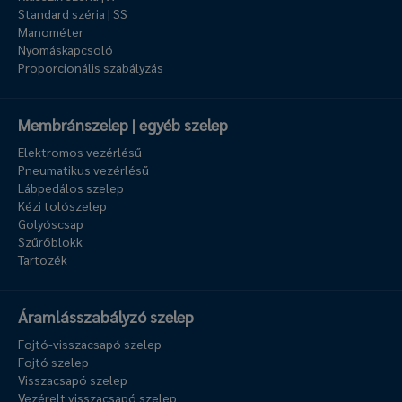
Standard széria | SS
Manométer
Nyomáskapcsoló
Proporcionális szabályzás
Membránszelep | egyéb szelep
Elektromos vezérlésű
Pneumatikus vezérlésű
Lábpedálos szelep
Kézi tolószelep
Golyóscsap
Szűrőblokk
Tartozék
Áramlásszabályzó szelep
Fojtó-visszacsapó szelep
Fojtó szelep
Visszacsapó szelep
Vezérelt visszacsapó szelep