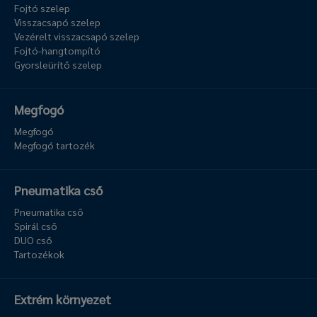
Fojtó szelep
Visszacsapó szelep
Vezérelt visszacsapó szelep
Fojtó-hangtompító
Gyorsleürítő szelep
Megfogó
Megfogó
Megfogó tartozék
Pneumatika cső
Pneumatika cső
Spirál cső
DUO cső
Tartozékok
Extrém környezet