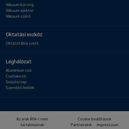
Vákuum korong
Vákuum ejektor
Vákuum szűrő
Oktatási eszköz
Oktatótábla szett
Léghálózat
Alumínium cső
Csatlakozó
Golyóscsap
Szerelési kellék
Az árak ÁFA-t nem
Cookie beállítások
tartalmaznak
Partnereink
Impresszum