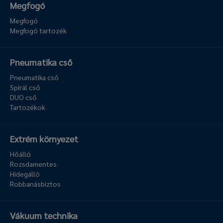
Megfogó
Megfogó
Megfogó tartozék
Pneumatika cső
Pneumatika cső
Spirál cső
DUO cső
Tartozékok
Extrém környezet
Hőálló
Rozsdamentes
Hidegálló
Robbanásbiztos
Vákuum technika