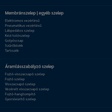
Membránszelep | egyéb szelep
Elektromos vezérlésű
Pneumatikus vezérlésű
Lábpedálos szelep
Kézi tolószelep
Golyóscsap
Szűrőblokk
Tartozék
Áramlásszabályzó szelep
Fojtó-visszacsapó szelep
Fojtó szelep
Visszacsapó szelep
Vezérelt visszacsapó szelep
Fojtó-hangtompító
Gyorsleürítő szelep