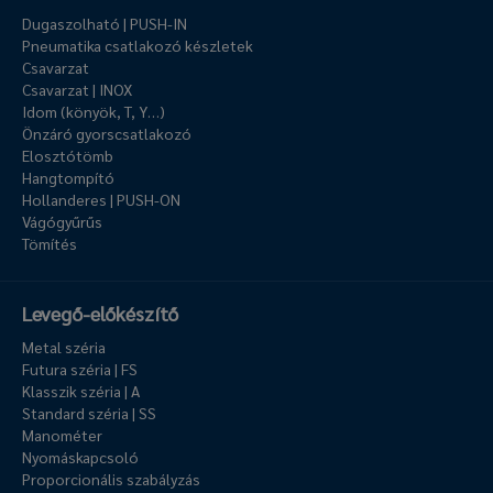
Dugaszolható | PUSH-IN
Pneumatika csatlakozó készletek
Csavarzat
Csavarzat | INOX
Idom (könyök, T, Y…)
Önzáró gyorscsatlakozó
Elosztótömb
Hangtompító
Hollanderes | PUSH-ON
Vágógyűrűs
Tömítés
Levegő-előkészítő
Metal széria
Futura széria | FS
Klasszik széria | A
Standard széria | SS
Manométer
Nyomáskapcsoló
Proporcionális szabályzás