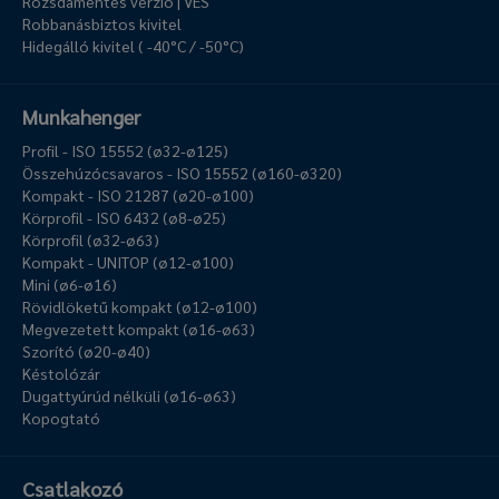
Rozsdamentes verzió | VES
Robbanásbiztos kivitel
Hidegálló kivitel ( -40°C / -50°C)
Munkahenger
Profil - ISO 15552 (ø32-ø125)
Összehúzócsavaros - ISO 15552 (ø160-ø320)
Kompakt - ISO 21287 (ø20-ø100)
Körprofil - ISO 6432 (ø8-ø25)
Körprofil (ø32-ø63)
Kompakt - UNITOP (ø12-ø100)
Mini (ø6-ø16)
Rövidlöketű kompakt (ø12-ø100)
Megvezetett kompakt (ø16-ø63)
Szorító (ø20-ø40)
Késtolózár
Dugattyúrúd nélküli (ø16-ø63)
Kopogtató
Csatlakozó