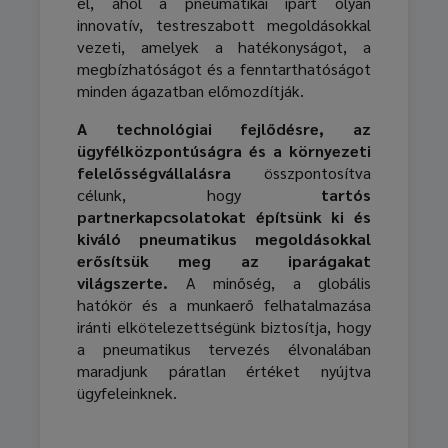
el, ahol a pneumatikai ipart olyan
innovatív, testreszabott megoldásokkal
vezeti, amelyek a hatékonyságot, a
megbízhatóságot és a fenntarthatóságot
minden ágazatban előmozdítják.
A technológiai fejlődésre, az
ügyfélközpontúságra és a környezeti
felelősségvállalásra
összpontosítva
célunk, hogy
tartós
partnerkapcsolatokat építsünk ki és
kiváló pneumatikus megoldásokkal
erősítsük meg az iparágakat
világszerte.
A minőség, a globális
hatókör és a munkaerő felhatalmazása
iránti elkötelezettségünk biztosítja, hogy
a pneumatikus tervezés élvonalában
maradjunk páratlan értéket nyújtva
ügyfeleinknek.