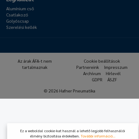
Alumínium cső
Csatlakozó
Golyóscsap
Szerelési kellék
Az árak ÁFA-t nem
Cookie beállítások
tartalmaznak
Partnereink
Impresszum
Archívum
Hírlevél
GDPR
ÁSZF
© 2026 Hafner Pneumatika
Ez a weboldal cookie-kat használ a lehető legjobb felhasználói
élmény biztosítása érdekében.
További információ...