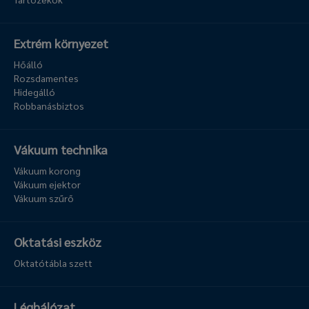
Extrém környezet
Hőálló
Rozsdamentes
Hidegálló
Robbanásbiztos
Vákuum technika
Vákuum korong
Vákuum ejektor
Vákuum szűrő
Oktatási eszköz
Oktatótábla szett
Léghálózat