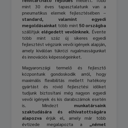
fenntartható fejlődés
mellett. Több
mint 30 éves tapasztalatunk van a
pneumatikus elemek fejlesztésében –
standard, valamint egyedi
megoldásainkat
több mint
50 országba
szállítjuk
elégedett vevőinknek
. Évente
több mint száz új sikeres egyedi
fejlesztést végzünk vevői igények alapján,
amely kiválóan tükrözi rugalmasságunkat
és innovációs képességeinket.
Magyarországi termelő és fejlesztő
központunk gondoskodik arról, hogy
maximális flexibilitás mellett hatékony
gyártást és rövid fejlesztési időket
tudjunk biztosítani még nagyon egyedi
vevői igények és kis darabszámok esetén
is. Mindezt
munkatársaink
szaktudására és elhivatottságára
alapozva
érjük el, amely már több
évtizede megalapozta a
„német