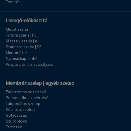
Tömítés
Levegő-előkészítő
Metal széria
Futura széria | FS
Klasszik széria | A
Standard széria | SS
Manométer
Nyomáskapcsoló
Proporcionális szabályzás
Membránszelep | egyéb szelep
Elektromos vezérlésű
Pneumatikus vezérlésű
Lábpedálos szelep
Kézi tolószelep
Golyóscsap
Szűrőblokk
Tartozék