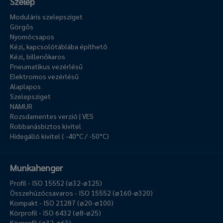
Szelep
Moduláris szelepsziget
Görgős
Nyomócsapos
Kézi, kapcsolótáblába építhető
Kézi, billenőkaros
Pneumatikus vezérlésű
Elektromos vezérlésű
Alaplapos
Szelepsziget
NAMUR
Rozsdamentes verzió | VES
Robbanásbiztos kivitel
Hidegálló kivitel ( -40°C / -50°C)
Munkahenger
Profil - ISO 15552 (ø32-ø125)
Összehúzócsavaros - ISO 15552 (ø160-ø320)
Kompakt - ISO 21287 (ø20-ø100)
Körprofil - ISO 6432 (ø8-ø25)
Körprofil (ø32-ø63)