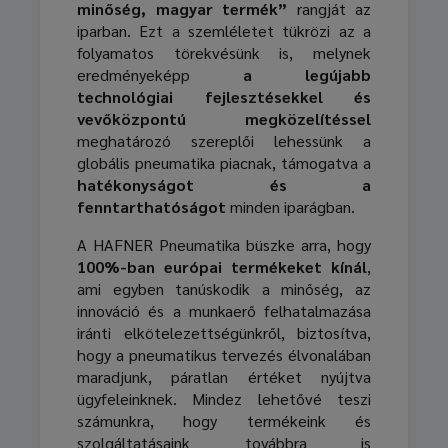
minőség, magyar termék”
rangját az
iparban. Ezt a szemléletet tükrözi az a
folyamatos törekvésünk is, melynek
eredményeképp
a legújabb
technológiai fejlesztésekkel és
vevőközpontú megközelítéssel
meghatározó szereplői lehessünk a
globális pneumatika piacnak, támogatva a
hatékonyságot és a
fenntarthatóságot
minden iparágban.
A HAFNER Pneumatika büszke arra, hogy
100%-ban európai termékeket kínál
,
ami egyben tanúskodik a minőség, az
innováció és a munkaerő felhatalmazása
iránti elkötelezettségünkről, biztosítva,
hogy a pneumatikus tervezés élvonalában
maradjunk, páratlan értéket nyújtva
ügyfeleinknek. Mindez lehetővé teszi
számunkra, hogy termékeink és
szolgáltatásaink továbbra is