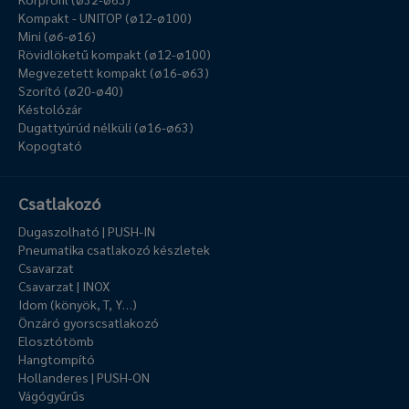
Kompakt - UNITOP (ø12-ø100)
Mini (ø6-ø16)
Rövidlöketű kompakt (ø12-ø100)
Megvezetett kompakt (ø16-ø63)
Szorító (ø20-ø40)
Késtolózár
Dugattyúrúd nélküli (ø16-ø63)
Kopogtató
Csatlakozó
Dugaszolható | PUSH-IN
Pneumatika csatlakozó készletek
Csavarzat
Csavarzat | INOX
Idom (könyök, T, Y…)
Önzáró gyorscsatlakozó
Elosztótömb
Hangtompító
Hollanderes | PUSH-ON
Vágógyűrűs