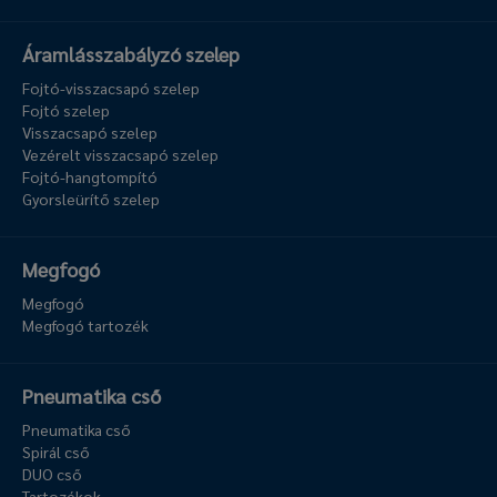
Áramlásszabályzó szelep
Fojtó-visszacsapó szelep
Fojtó szelep
Visszacsapó szelep
Vezérelt visszacsapó szelep
Fojtó-hangtompító
Gyorsleürítő szelep
Megfogó
Megfogó
Megfogó tartozék
Pneumatika cső
Pneumatika cső
Spirál cső
DUO cső
Tartozékok